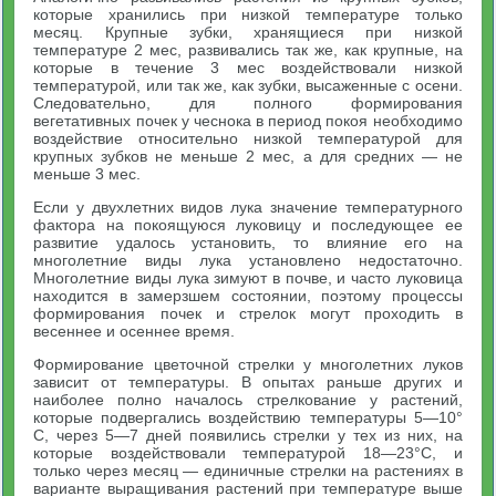
которые хранились при низкой температуре только
месяц. Крупные зубки, хранящиеся при низкой
температуре 2 мес, развивались так же, как крупные, на
которые в течение 3 мес воздействовали низкой
температурой, или так же, как зубки, высаженные с осени.
Следовательно, для полного формирования
вегетативных почек у чеснока в период покоя необходимо
воздействие относительно низкой температурой для
крупных зубков не меньше 2 мес, а для средних — не
меньше 3 мес.
Если у двухлетних видов лука значение температурного
фактора на покоящуюся луковицу и последующее ее
развитие удалось установить, то влияние его на
многолетние виды лука установлено недостаточно.
Многолетние виды лука зимуют в почве, и часто луковица
находится в замерзшем состоянии, поэтому процессы
формирования почек и стрелок могут проходить в
весеннее и осеннее время.
Формирование цветочной стрелки у многолетних луков
зависит от температуры. В опытах раньше других и
наиболее полно началось стрелкование у растений,
которые подвергались воздействию температуры 5—10°
С, через 5—7 дней появились стрелки у тех из них, на
которые воздействовали температурой 18—23°С, и
только через месяц — единичные стрелки на растениях в
варианте выращивания растений при температуре выше