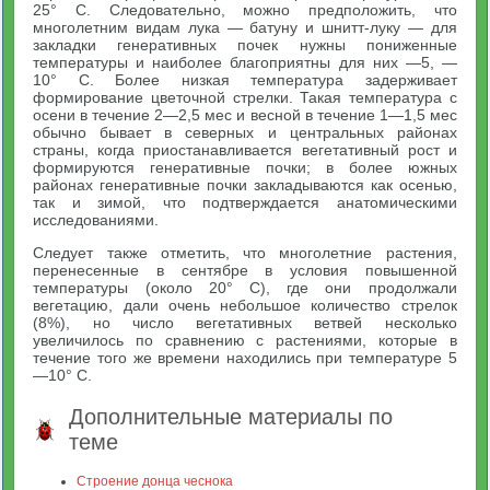
25° С. Следовательно, можно предположить, что
многолетним видам лука — батуну и шнитт-луку — для
закладки генеративных почек нужны пониженные
температуры и наиболее благоприятны для них —5, —
10° С. Более низкая температура задерживает
формирование цветочной стрелки. Такая температура с
осени в течение 2—2,5 мес и весной в течение 1—1,5 мес
обычно бывает в северных и центральных районах
страны, когда приостанавливается вегетативный рост и
формируются генеративные почки; в более южных
районах генеративные почки закладываются как осенью,
так и зимой, что подтверждается анатомическими
исследованиями.
Следует также отметить, что многолетние растения,
перенесенные в сентябре в условия повышенной
температуры (около 20° С), где они продолжали
вегетацию, дали очень небольшое количество стрелок
(8%), но число вегетативных ветвей несколько
увеличилось по сравнению с растениями, которые в
течение того же времени находились при температуре 5
—10° С.
Дополнительные материалы по
теме
Строение донца чеснока