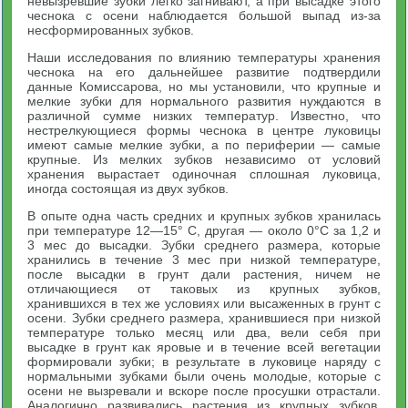
невызревшие зубки легко загнивают, а при высадке этого
чеснока с осени наблюдается большой выпад из-за
несформированных зубков.
Наши исследования по влиянию температуры хранения
чеснока на его дальнейшее развитие подтвердили
данные Комиссарова, но мы установили, что крупные и
мелкие зубки для нормального развития нуждаются в
различной сумме низких температур. Известно, что
нестрелкующиеся формы чеснока в центре луковицы
имеют самые мелкие зубки, а по периферии — самые
крупные. Из мелких зубков независимо от условий
хранения вырастает одиночная сплошная луковица,
иногда состоящая из двух зубков.
В опыте одна часть средних и крупных зубков хранилась
при температуре 12—15° С, другая — около 0°С за 1,2 и
3 мес до высадки. Зубки среднего размера, которые
хранились в течение 3 мес при низкой температуре,
после высадки в грунт дали растения, ничем не
отличающиеся от таковых из крупных зубков,
хранившихся в тех же условиях или высаженных в грунт с
осени. Зубки среднего размера, хранившиеся при низкой
температуре только месяц или два, вели себя при
высадке в грунт как яровые и в течение всей вегетации
формировали зубки; в результате в луковице наряду с
нормальными зубками были очень молодые, которые с
осени не вызревали и вскоре после просушки отрастали.
Аналогично развивались растения из крупных зубков,