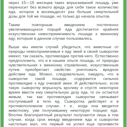
через 15—16 месяцев таких впрыскиваний лошадь уже
переносит без всякого вреда для себя такое количество
яда, которое в восемьдесят раз больше смертельной
дозы для той же лошади, но только до начала опытов.
Таким повторным введением постепенно
увеличивающихся порций яда достигается крайняя
искусственная невосприимчивость лошади к змеиному
яду, которым в данном случае пользовались.
Выше мы имели случай убедиться, что животные от
природы невосприимчивые к яду змей в своей сыворотке
имеют, так сказать, противоядие против него. Естественно
предположить, что и в нашем опыте лошадь, от природы
чувствительная к змеиному отравлению, искусственным
путем приобретает свойство уничтожать вредное
действие яда. Можно, следовательно, ожидать, что в
сыворотке такой лошади, содержится сильное
противоядие к яду очковой змеи. И действительно, если
такую сыворотку впрыснуть кролику и спустя некоторое
время ввести ему смертельную дозу яда, то он остается
живым, так как противоядие сыворотки связывает
поступивший в тело яд. Сыворотка действует и в
противоположном случае, т. е., когда она вводится
животному, уже получившему некоторую порцию яда.
Вполне благоприятный результат получается лишь в том
случае, когда срок между введением яда и сыворотки
настолько мал, что первый не успел еще произвести