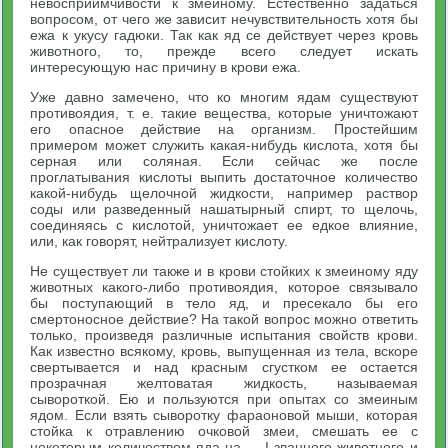
невосприимчивости к змеиному. Естественно задаться
вопросом, от чего же зависит нечувствительность хотя бы
ежа к укусу гадюки. Так как яд се действует через кровь
животного, то, прежде всего следует искать
интересующую нас причину в крови ежа.
Уже давно замечено, что ко многим ядам существуют
противоядия, т. е. такие вещества, которые уничтожают
его опасное действие на организм. Простейшим
примером может служить какая-нибудь кислота, хотя бы
серная или соляная. Если сейчас же после
проглатывания кислоты выпить достаточное количество
какой-нибудь щелочной жидкости, например раствор
соды или разведенный нашатырный спирт, то щелочь,
соединяясь с кислотой, уничтожает ее едкое влияние,
или, как говорят, нейтрализует кислоту.
Не существует ли также и в крови стойких к змеиному яду
животных какого-либо противоядия, которое связывало
бы поступающий в тело яд, и пресекало бы его
смертоносное действие? На такой вопрос можно ответить
только, произведя различные испытания свойств крови.
Как известно всякому, кровь, выпущенная из тела, вскоре
свертывается и над красным сгустком ее остается
прозрачная желтоватая жидкость, называемая
сывороткой. Ею и пользуются при опытах со змеиным
ядом. Если взять сыворотку фараоновой мыши, которая
стойка к отравлению очковой змеи, смешать ее с
некоторым количеством яда на — I званного животного и