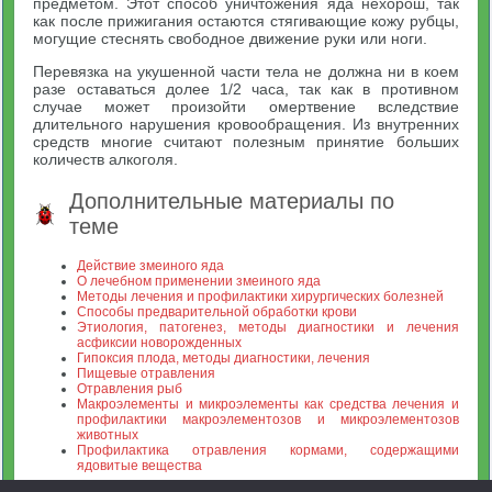
предметом. Этот способ уничтожения яда нехорош, так
как после прижигания остаются стягивающие кожу рубцы,
могущие стеснять свободное движение руки или ноги.
Перевязка на укушенной части тела не должна ни в коем
разе оставаться долее 1/2 часа, так как в противном
случае может произойти омертвение вследствие
длительного нарушения кровообращения. Из внутренних
средств многие считают полезным принятие больших
количеств алкоголя.
Дополнительные материалы по
теме
Действие змеиного яда
О лечебном применении змеиного яда
Методы лечения и профилактики хирургических болезней
Способы предварительной обработки крови
Этиология, патогенез, методы диагностики и лечения
асфиксии новорожденных
Гипоксия плода, методы диагностики, лечения
Пищевые отравления
Отравления рыб
Макроэлементы и микроэлементы как средства лечения и
профилактики макроэлементозов и микроэлементозов
животных
Профилактика отравления кормами, содержащими
ядовитые вещества