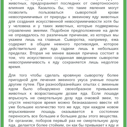
животных, предохраняют последних от смертоносного
влияния яда. Казалось бы, что такие явления могут
позволить пользоваться сывороткой крови
невосприимчивых от природы к змеиному яду животных
для создания искусственной невосприимчивости хотя бы
у человека и у таких животных, которые подвержены
отравлению змеями. Подобное предположение на деле
не оправдалось по различным причинам, из которых мы
укажем лишь на главные. Сыворотка, например, ежа
содержит в общем немного противоядия, которое
действительно для яда гадюки лишь в небольших
пределах. Вторая не менее важная причина состоит в
том, что искусственно созданная введением сыворотки
невосприимчивость к яду сохраняется лишь недолгое
время.
Для того чтобы сделать кровяную сыворотку более
пригодной для лечения змеиного укуса ученые пошли
другим путем. При разнообразнейших опытах с змеиным
ядом было обнаружено своеобразное привыкание
животных к возрастающим дозам яда. Если лошади
впрыснуть не смертельную дозу яда очковой змеи, то
спустя некоторое время можно безнаказанно ввести ей
уже большее количество того же яда; при каждом новом
впрыскивании лошадь оказывается в состоянии
переносить все большие и большие дозы этого вещества.
Ее организм, поборов первый раз не смертельную дозу
яда, делается более стойким, он как бы привыкает к яду и