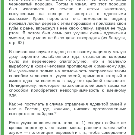
черноватый порошок. Потом я узнал, что этот порошок
был изготовлен из печени и желчи животного,
высушенных на солнце и истертых с ядовитыми
железами. Кровь перестала течь немедленно: индеец
пожевал листья дерева с этим порошком и приложив свои
губы к ране, впрыснул в нее свою слюну, вдувая ее туда
ртом. Я потом был семь раз укушен очень ядовитыми
змеями, но у меня не было даже лихорадки» (из Ландузи,
стр. 92).
В описанном случае индеец ввел своему пациенту малую
дозу вероятно ослабленного яда, отравление которым
было им перенесено благополучно, что и повлекло
выработку в крови человека противоядия к змеиному яду.
Мы указываем только на возможность застраховки таким
способом человека от укуса змеей, применять который в
жизни едва ли возможно в виду его крайней опасности.
По-видимому, некоторые из заклинателей змей таким же
способом приобретают невосприимчивость к змеиному
яду.
Как же поступать в случае отравления ядовитой змеей у
нас в России, где, конечно, никаких противозмеиных
сывороток не найдешь?
Если укушена конечность тела, то 1) следует сейчас же
крепко перетянуть ее выше места ранения каким-либо
жгутом — полотенцем, веревкой и т. п., чтобы совершенно