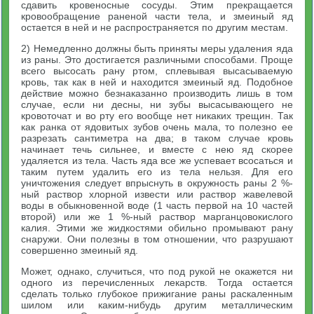
сдавить кровеносные сосуды. Этим прекращается
кровообращение раненой части тела, и змеиный яд
остается в ней и не распространяется по другим местам.
2) Немедленно должны быть приняты меры удаления яда
из раны. Это достигается различными способами. Проще
всего высосать рану ртом, сплевывая высасываемую
кровь, так как в ней и находится змеиный яд. Подобное
действие можно безнаказанно производить лишь в том
случае, если ни десны, ни зубы высасывающего не
кровоточат и во рту его вообще нет никаких трещин. Так
как ранка от ядовитых зубов очень мала, то полезно ее
разрезать сантиметра на два; в таком случае кровь
начинает течь сильнее, и вместе с нею яд скорее
удаляется из тела. Часть яда все же успевает всосаться и
таким путем удалить его из тела нельзя. Для его
уничтожения следует впрыснуть в окружность раны 2 %-
ный раствор хлорной извести или раствор жавелевой
воды в обыкновенной воде (1 часть первой на 10 частей
второй) или же 1 %-ный раствор марганцовокислого
калия. Этими же жидкостями обильно промывают рану
снаружи. Они полезны в том отношении, что разрушают
совершенно змеиный яд.
Может, однако, случиться, что под рукой не окажется ни
одного из перечисленных лекарств. Тогда остается
сделать только глубокое прижигание раны раскаленным
шилом или каким-нибудь другим металлическим