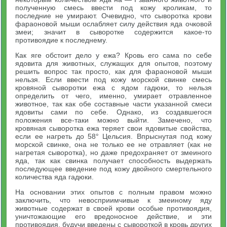
полученную смесь ввести под кожу кроликам, то
последние не умирают. Очевидно, что сыворотка крови
фараоновой мыши ослабляет силу действия яда очковой
змеи; значит в сыворотке содержится какое-то
противоядие к последнему.
Как яге обстоит дело у ежа? Кровь его сама по себе
ядовита для животных, служащих для опытов, поэтому
решить вопрос так просто, как для фараоновой мыши
нельзя. Если ввести под кожу морской свинке смесь
кровяной сыворотки ежа с ядом гадюки, то нельзя
определить от чего, именно, умирает отравленное
животное, так как обе составные части указанной смеси
ядовиты сами по себе. Однако, из создавшегося
положения все-таки можно выйти. Замечено, что
кровяная сыворотка ежа теряет свои ядовитые свойства,
если ее нагреть до 58° Цельсия. Впрыснутая под кожу
морской свинке, она не только ее не отравляет (как не
нагретая сыворотка), но даже предохраняет от змеиного
яда, так как свинка получает способность выдержать
последующее введение под кожу двойного смертельного
количества яда гадюки.
На основании этих опытов с полным правом можно
заключить, что невосприимчивые к змеиному яду
животные содержат в своей крови особые противоядия,
уничтожающие его вредоносное действие, и эти
противоядия, будучи введены с сывороткой в кровь других