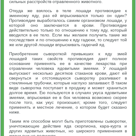
сильных расстройств отравленного животного.
Откуда же взялось в теле лошади противоядие к
змеиному яду, раз ей впрыскивался только он один?
Противоядие выработалось самим организмом лошади, у
которой оно заключается в крови. Противоядие
действительно только по отношению к тому яду, который
вводился в ее тело. Если мы желаем получить такие же
последствия и по отношению к яду гадюки, то следует той
же или другой лошади впрыскивать гадючий яд.
Приобретение сывороткой привыкших к яду змей
лошадей таких свойств противоядия дает полное
основание применять ее в качестве лекарства при
отравлении человека ядовитыми змеями. У лошадей
выпускают несколько десятков стаканов крови, дают ей
свернуться и отстоявшуюся сыворотку разливают в
стеклянные трубочки, которые наглухо запаивают. В таком
виде сыворотка поступает в продажу и может храниться
долгое время. Ею пользуются в случаях укуса ядовитыми
змеями, впрыскивая ее в бок человека возможно скорее
после того, как укус произошел; кроме того, следует
применять и местное лечение, о котором будет сказано
ниже.
Таким яге способом могvт быть приготовлены сыворотки,
уничтожающие действие яда скорпиона, кара-курта и
других ядовитых животных, но широкого применения в
жизни они не получили.