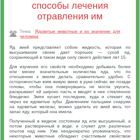
способы лечения
отравления им
Тема:
Ядовитые животные и их значение для
человека
Яд змей представляет собою жидкость, которая по
высушивании своем дает порошок — сухой яд,
сохраняющий в таком виде силу своего действия лет 15.
Для изучения его свойств необходимо добывать более
или менее значительные количества яда, что по
отношению к змеям делать сравнительно удобно. С
осторожностью взяв живую змею в руки сейчас же позади
головы, чтобы она повернувшись не могла укусить,
раскрывают ей широко пасть и вводят в нее стеклянное
блюдечко. Змея кусает последнее, куда и стекает яд
через ее ядовитые зубы. Давлением пальцами снаружи
на ядовитые железы, можно удалить из змей весь тот
запас яду, который она имела.
Полученный в жидком состоянии яд или высушенный, а
потом растворенный в воде, и служит для различных
опытов над ним. Уже неоднократно упоминалось, что
некоторые животные обладают счастливым свойством