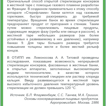
Оригинальный способ открытой стерилизации консервов
в жестяной таре с помощью газового пламени разработан
во Франции. В созданном применительно к этому способу
аппарате «Стерифламм» банки катятся над газовыми
горелками, быстро разогреваясь до требуемой
температуры. Вращение банок во время стерилизации
предохраняет продукт от пригорания к стенкам. Таким
путем можно стерилизовать пищевые продукты,
содержащие жидкую фазу (грибы или овощи в рассоле), в
жестяной таре небольших размеров (как более
устойчивых к развиваемому в них давлению), например
банках 9. Для тары большего размера требуется
повышение толщины жести и более жесткий рельеф
концов.
В ОТИПП им. Ломоносова А. А. Титовой проведены
исследования, показавшие возможность непрерывной
стерилизации консервов, фасованных в жестяные банки,
в открытых аппаратах, заполненных высококипящим
жидким теплоносителем, в качестве которого
используются технический глицерин или раствор хлорида
кальция. Ввиду развивающегося в жестяной таре
высокого избыточного давления температурный уровень
стерилизации не должен превышать 120 °С.
Источник:
Б.Л. Флауменбаум, С.С. Танчев, М.А. Гришин.
Основы консервирования пищевых продуктов.
Агропромиздат. Москва. 1986