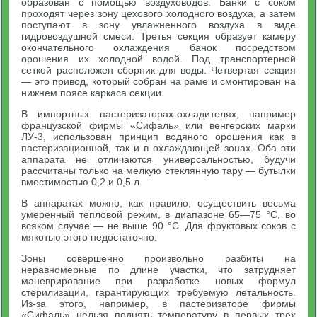
образован с помощью воздуховодов. Банки с соком
проходят через зону цехового холодного воздуха, а затем
поступают в зону увлажненного воздуха в виде
гидровоздушной смеси. Третья секция образует камеру
окончательного охлаждения банок посредством
орошения их холодной водой. Под транспортерной
сеткой расположен сборник для воды. Четвертая секция
— это привод, который собран на раме и смонтирован на
нижнем поясе каркаса секции.
В импортных пастеризаторах-охладителях, например
французской фирмы «Сифаль» или венгерских марки
ЛУ-3, использован принцип водяного орошения как в
пастеризационной, так и в охлаждающей зонах. Оба эти
аппарата не отличаются универсальностью, будучи
рассчитаны только на мелкую стеклянную тару — бутылки
вместимостью 0,2 и 0,5 л.
В аппаратах можно, как правило, осуществить весьма
умеренный тепловой режим, в диапазоне 65—75 °С, во
всяком случае — не выше 90 °С. Для фруктовых соков с
мякотью этого недостаточно.
Зоны совершенно произвольно разбиты на
неравномерные по длине участки, что затрудняет
маневрирование при разработке новых формул
стерилизации, гарантирующих требуемую летальность.
Из-за этого, например, в пастеризаторе фирмы
«Сифаль» нельзя поднять температуру в первых трех