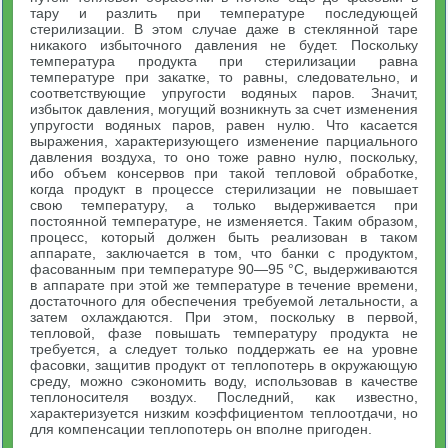
тару и разлить при температуре последующей
стерилизации. В этом случае даже в стеклянной таре
никакого избыточного давления не будет. Поскольку
температура продукта при стерилизации равна
температуре при закатке, то равны, следовательно, и
соответствующие упругости водяных паров. Значит,
избыток давления, могущий возникнуть за счет изменения
упругости водяных паров, равен нулю. Что касается
выражения, характеризующего изменение парциального
давления воздуха, то оно тоже равно нулю, поскольку,
ибо объем консервов при такой тепловой обработке,
когда продукт в процессе стерилизации не повышает
свою температуру, а только выдерживается при
постоянной температуре, не изменяется. Таким образом,
процесс, который должен быть реализован в таком
аппарате, заключается в том, что банки с продуктом,
фасованным при температуре 90—95 °С, выдерживаются
в аппарате при этой же температуре в течение времени,
достаточного для обеспечения требуемой летальности, а
затем охлаждаются. При этом, поскольку в первой,
тепловой, фазе повышать температуру продукта не
требуется, а следует только поддержать ее на уровне
фасовки, защитив продукт от теплопотерь в окружающую
среду, можно сэкономить воду, использовав в качестве
теплоносителя воздух. Последний, как известно,
характеризуется низким коэффициентом теплоотдачи, но
для компенсации теплопотерь он вполне пригоден.