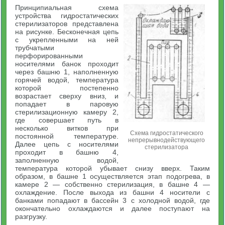
Принципиальная схема
устройства гидростатических
стерилизаторов представлена
на рисунке. Бесконечная цепь
с укрепленными на ней
трубчатыми
перфорированными
носителями банок проходит
через башню 1, наполненную
горячей водой, температура
которой постепенно
возрастает сверху вниз, и
попадает в паровую
стерилизационную камеру 2,
где совершает путь в
несколько витков при
Схема гидростатического
постоянной температуре.
непрерывнодействующего
Далее цепь с носителями
стерилизатора
проходит в башню 4,
заполненную водой,
температура которой убывает снизу вверх. Таким
образом, в башне 1 осуществляется этап подогрева, в
камере 2 — собственно стерилизация, в башне 4 —
охлаждение. После выхода из башни 4 носители с
банками попадают в бассейн 3 с холодной водой, где
окончательно охлаждаются и далее поступают на
разгрузку.