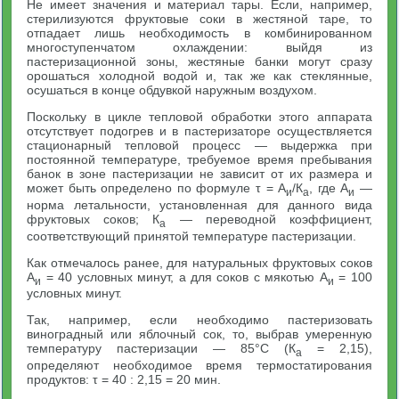
Не имеет значения и материал тары. Если, например,
стерилизуются фруктовые соки в жестяной таре, то
отпадает лишь необходимость в комбинированном
многоступенчатом охлаждении: выйдя из
пастеризационной зоны, жестяные банки могут сразу
орошаться холодной водой и, так же как стеклянные,
осушаться в конце обдувкой наружным воздухом.
Поскольку в цикле тепловой обработки этого аппарата
отсутствует подогрев и в пастеризаторе осуществляется
стационарный тепловой процесс — выдержка при
постоянной температуре, требуемое время пребывания
банок в зоне пастеризации не зависит от их размера и
может быть определено по формуле τ = А
/К
, где А
—
и
а
и
норма летальности, установленная для данного вида
фруктовых соков; К
— переводной коэффициент,
а
соответствующий принятой температуре пастеризации.
Как отмечалось ранее, для натуральных фруктовых соков
А
= 40 условных минут, а для соков с мякотью А
= 100
и
и
условных минут.
Так, например, если необходимо пастеризовать
виноградный или яблочный сок, то, выбрав умеренную
температуру пастеризации — 85°С (К
= 2,15),
а
определяют необходимое время термостатирования
продуктов: τ = 40 : 2,15 = 20 мин.