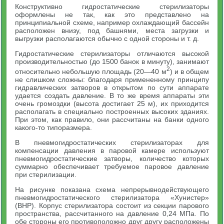
Конструктивно гидростатические стерилизаторы
оформлены не так, как это представлено на
принципиальной схеме, например охлаждающий бассейн
расположен внизу, под башнями, места загрузки и
выгрузки располагаются обычно с одной стороны и т. д.
Гидростатические стерилизаторы отличаются высокой
производительностью (до 1500 банок в минуту), занимают
2
относительно небольшую площадь (20—40 м
) и в общем
не слишком сложны: благодаря примененному принципу
гидравлических затворов в открытом по сути аппарате
удается создать давление. В то же время аппараты эти
очень громоздки (высота достигает 25 м), их приходится
располагать в специально построенных высоких зданиях.
При этом, как правило, они рассчитаны на банки одного
какого-то типоразмера.
В пневмогидростатических стерилизаторах для
компенсации давления в паровой камере используют
пневмогидростатические затворы, количество которых
суммарно обеспечивает требуемое паровое давление
при стерилизации.
На рисунке показана схема непрерывнодействующего
пневмогидростатического стерилизатора «Хунистер»
(ВНР). Корпус стерилизатора состоит из секции парового
пространства, рассчитанного на давление 0,24 МПа. По
обе стороны его противоположно друг другу расположены