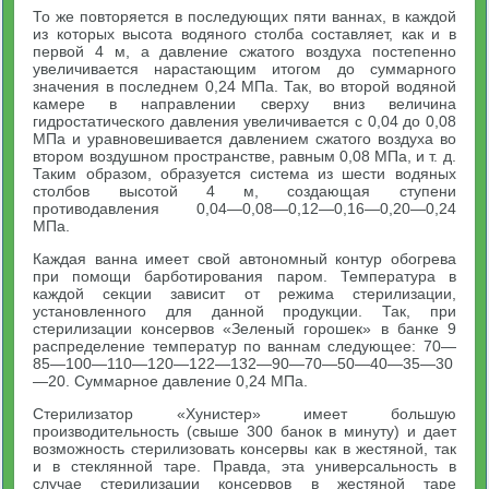
То же повторяется в последующих пяти ваннах, в каждой
из которых высота водяного столба составляет, как и в
первой 4 м, а давление сжатого воздуха постепенно
увеличивается нарастающим итогом до суммарного
значения в последнем 0,24 МПа. Так, во второй водяной
камере в направлении сверху вниз величина
гидростатического давления увеличивается с 0,04 до 0,08
МПа и уравновешивается давлением сжатого воздуха во
втором воздушном пространстве, равным 0,08 МПа, и т. д.
Таким образом, образуется система из шести водяных
столбов высотой 4 м, создающая ступени
противодавления 0,04—0,08—0,12—0,16—0,20—0,24
МПа.
Каждая ванна имеет свой автономный контур обогрева
при помощи барботирования паром. Температура в
каждой секции зависит от режима стерилизации,
установленного для данной продукции. Так, при
стерилизации консервов «Зеленый горошек» в банке 9
распределение температур по ваннам следующее: 70—
85—100—110—120—122—132—90—70—50—40—35—30
—20. Суммарное давление 0,24 МПа.
Стерилизатор «Хунистер» имеет большую
производительность (свыше 300 банок в минуту) и дает
возможность стерилизовать консервы как в жестяной, так
и в стеклянной таре. Правда, эта универсальность в
случае стерилизации консервов в жестяной таре