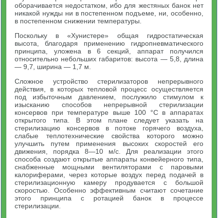
оборачивается недостатком, ибо для жестяных банок нет
никакой нужды ни в постепенном подъеме, ни, особенно,
в постепенном снижении температуры.
Поскольку в «Хунистере» общая гидростатическая
высота, благодаря применению гидропневматического
принципа, уложена в 6 секций, аппарат получился
относительно небольших габаритов: высота — 5,8, длина
— 9,7, ширина — 1,7 м.
Сложное устройство стерилизаторов непрерывного
действия, в которых тепловой процесс осуществляется
под избыточным давлением, послужило стимулом к
изысканию способов непрерывной стерилизации
консервов при температуре выше 100 °С в аппаратах
открытого типа. В этом плане следует указать на
стерилизацию консервов в потоке горячего воздуха,
слабые теплотехнические свойства которого можно
улучшить путем применения высоких скоростей его
движения, порядка 8—10 м/с. Для реализации этого
способа создают открытые аппараты конвейерного типа,
снабженные мощными вентиляторами с паровыми
калориферами, через которые воздух перед подачей в
стерилизационную камеру продувается с большой
скоростью. Особенно эффективным считают сочетание
этого принципа с ротацией банок в процессе
стерилизации.