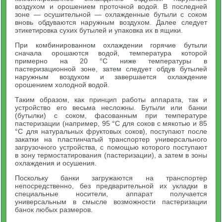
воздухом и орошением проточной водой. В последней
зоне — осушительной — охлажденные бутыли с соком
вновь обдуваются наружным воздухом. Далее следует
этикетировка сухих бутылей и упаковка их в ящики.
При комбинированном охлаждении горячие бутыли
сначала орошаются водой, температура которой
примерно на 20 °С ниже температуры в
пастеризационной зоне, затем следует обдув бутылей
наружным воздухом и завершается охлаждение
орошением холодной водой.
Таким образом, как принцип работы аппарата, так и
устройство его весьма несложны. Бутыли или банки
(бутылки) с соком, фасованным при температуре
пастеризации (например, 95 °С для соков с мякотью и 85
°С для натуральных фруктовых соков), поступают после
закатки на пластинчатый транспортер универсального
загрузочного устройства, с помощью которого поступают
в зону термостатирования (пастеризации), а затем в зоны
охлаждения и осушения.
Поскольку банки загружаются на транспортер
непосредственно, без предварительной их укладки в
специальные носители, аппарат получается
универсальным в смысле возможности пастеризации
банок любых размеров.