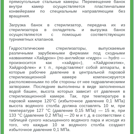
прямоугольные стальные камеры. Перемещение банок
внутри камер осуществляется пластинчатыми
конвейерами по специальным направляющим без
вращения.
Загрузка банок в стерилизатор, передача их из
стерилизатора в охладитель и выгрузка банок
осуществляются с помощью соответствующих
турникетных клапанов.
Гидростатические стерилизаторы, выпускаемые
различными зарубежными фирмами под сходными
названиями «Хайдрон» (по-английски «гидро» — hydro —
произносится как «хайдро»), «Хайдромэтик»,
Хайдрофлек» и т. п., представляют собой аппараты, в
которые рабочее давление в центральной паровой
стерилизационной камере компенсируется
расположенными по обе стороны от нее гидравлическими
затворами. Последние выполнены в виде заполненных
водой башен, высота которых зависит от давления в
стерилизационной камере. Так, при температуре в
паровой камере 120°С (избыточное давление 0,1 МПа)
высота водяного столба должна составлять 10 м, при
температуре 127 °С (давление 0,15 МПа) — 15 м, при
133 °С (давление 0,2 МПа) — 20 м и т. д. в соответствии с
таблицей сухого насыщенного водяного пара и исходя из
того, что каждые 10 м водяного столба создают
избыточное давление 0,1 МПа.