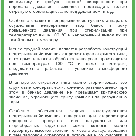
кинематику и требуют строгой синхронности при
передаче движения, позволяют производить только
открытую стерилизацию, а не под давлением, и т. д.
Особенно сложно в непрерывнодействующих аппаратах
осуществить непрерывный ввод банок в зону
повышенного давления при стерилизации при
температурах выше 100 °С и непрерывный вывод их из
такой зоны в атмосферу.
Менее трудной задачей является разработка конструкций
непрерывнодействующих стерилизаторов открытого типа,
в которых тепловая обработка консервов производится
при температурах 100 °С и ниже и которые,
следовательно, работают в условиях атмосферного
давления.
В аппаратах открытого типа можно стерилизовать все
фруктовые консервы, если, конечно, развивающееся при
этом в банках давление не превышает критического
значения, угрожающего срыву крышек или разрушению
тары.
Особенно облегчается задача конструирования
непрерывнодействующих аппаратов для стерилизации
однородных продуктов типа натуральных или
пюреобразных фруктовых соков, которые можно
подвергнуть высокой степени теплового эксгаустирования
путем тепловой обработки в потоке еще до фасовки в