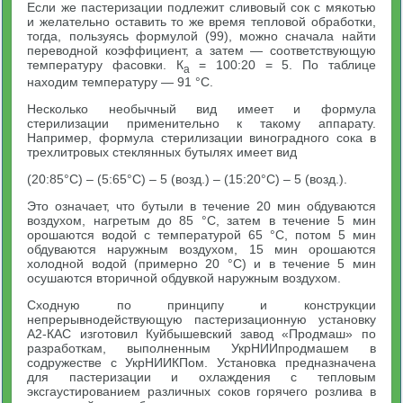
Если же пастеризации подлежит сливовый сок с мякотью
и желательно оставить то же время тепловой обработки,
тогда, пользуясь формулой (99), можно сначала найти
переводной коэффициент, а затем — соответствующую
температуру фасовки. К
= 100:20 = 5. По таблице
а
находим температуру — 91 °С.
Несколько необычный вид имеет и формула
стерилизации применительно к такому аппарату.
Например, формула стерилизации виноградного сока в
трехлитровых стеклянных бутылях имеет вид
(20:85°С) – (5:65°С) – 5 (возд.) – (15:20°С) – 5 (возд.).
Это означает, что бутыли в течение 20 мин обдуваются
воздухом, нагретым до 85 °С, затем в течение 5 мин
орошаются водой с температурой 65 °С, потом 5 мин
обдуваются наружным воздухом, 15 мин орошаются
холодной водой (примерно 20 °С) и в течение 5 мин
осушаются вторичной обдувкой наружным воздухом.
Сходную по принципу и конструкции
непрерывнодействующую пастеризационную установку
А2-КАС изготовил Куйбышевский завод «Продмаш» по
разработкам, выполненным УкрНИИпродмашем в
содружестве с УкрНИИКПом. Установка предназначена
для пастеризации и охлаждения с тепловым
эксгаустированием различных соков горячего розлива в