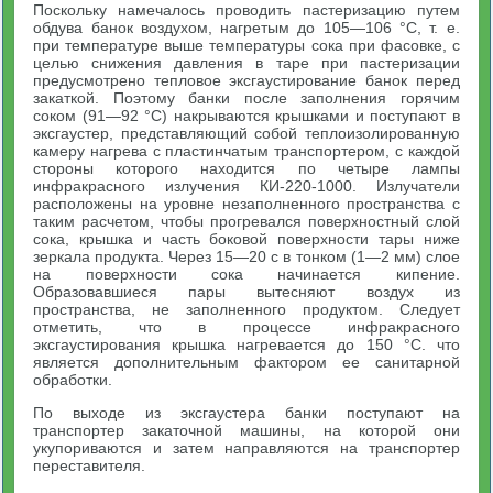
Поскольку намечалось проводить пастеризацию путем
обдува банок воздухом, нагретым до 105—106 °С, т. е.
при температуре выше температуры сока при фасовке, с
целью снижения давления в таре при пастеризации
предусмотрено тепловое эксгаустирование банок перед
закаткой. Поэтому банки после заполнения горячим
соком (91—92 °С) накрываются крышками и поступают в
эксгаустер, представляющий собой теплоизолированную
камеру нагрева с пластинчатым транспортером, с каждой
стороны которого находится по четыре лампы
инфракрасного излучения КИ-220-1000. Излучатели
расположены на уровне незаполненного пространства с
таким расчетом, чтобы прогревался поверхностный слой
сока, крышка и часть боковой поверхности тары ниже
зеркала продукта. Через 15—20 с в тонком (1—2 мм) слое
на поверхности сока начинается кипение.
Образовавшиеся пары вытесняют воздух из
пространства, не заполненного продуктом. Следует
отметить, что в процессе инфракрасного
эксгаустирования крышка нагревается до 150 °С. что
является дополнительным фактором ее санитарной
обработки.
По выходе из эксгаустера банки поступают на
транспортер закаточной машины, на которой они
укупориваются и затем направляются на транспортер
переставителя.