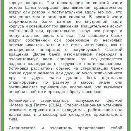
корпус аппарата. При прохождении по верхней части
ротора банки совершают два движения: вращательное
вокруг оси ротора и поступательное вдоль его оси, что
осуществляется с помощью спирали. В нижней части
стерилизатора банки катятся по внутренней части
корпуса и совершают три движения: вращательное вокруг
собственной оси, вращательное вокруг оси ротора и
поступательное вдоль его оси. При вращении банок
вокруг собственной оси содержимое их несколько
перемешивается. хотя и не столь интенсивно, как в
ротационных аппаратах с регулируемой частотой
вращения. Далее банки автоматически переходят в
охладительную часть аппарата, где осуществляется
водяное охлаждение с воздушным противодавлением.
Установки рассчитаны обычно на стерилизацию банок
только одного размера или двух, но мало отличающихся
друг от друга. Банки должны быть тщательно
откалиброваны по размеру и массе, иначе они
заклиниваются турникетными клапанами, что вызывает
перебои в работе и приводит к браку консервов.
Конвейерные стерилизаторы выпускаются фирмой
«Мэзер энд Плэтт» (США). Стерилизационная установка
включает стерилизатор и охладитель, работающие под
давлением, и атмосферный охладитель оросительного
типа.
Стерилизатор и охладитель представляют собой