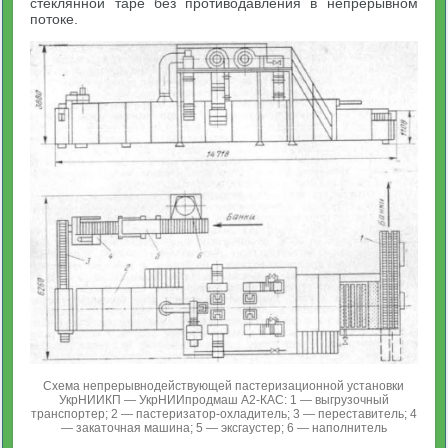
стеклянной таре без противодавления в непрерывном
потоке.
Схема непрерывнодействующей пастеризационной установки
УкрНИИКП — УкрНИИпродмаш А2-КАС: 1 — выгрузочный
транспортер; 2 — пастеризатор-охладитель; 3 — переставитель; 4
— закаточная машина; 5 — эксгаустер; 6 — наполнитель