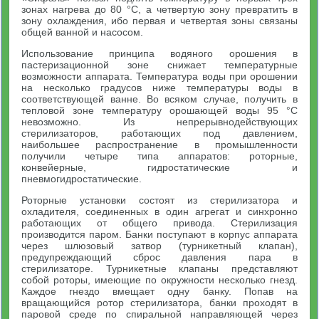
зонах нагрева до 80 °С, а четвертую зону превратить в
зону охлаждения, ибo первая и четвертая зоны связаны
общей ванной и насосом.
Использование принципа водяного орошения в
пастеризационной зоне снижает температурные
возможности аппарата. Температура воды при орошении
на несколько градусов ниже температуры воды в
соответствующей ванне. Во всяком случае, получить в
тепловой зоне температуру орошающей воды 95 °С
невозможно. Из непрерывнодействующих
стерилизаторов, работающих под давлением,
наибольшее распространение в промышленности
получили четыре типа аппаратов: роторные,
конвейерные, гидростатические и
пневмогидростатические.
Роторные установки состоят из стерилизатора и
охладителя, соединенных в один агрегат и синхронно
работающих от общего привода. Стерилизация
производится паром. Банки поступают в корпус аппарата
через шлюзовый затвор (турникетный клапан),
предупреждающий сброс давления пара в
стерилизаторе. Турникетные клапаны представляют
собой роторы, имеющие по окружности несколько гнезд.
Каждое гнездо вмещает одну банку. Попав на
вращающийся ротор стерилизатора, банки проходят в
паровой среде по спиральной направляющей через