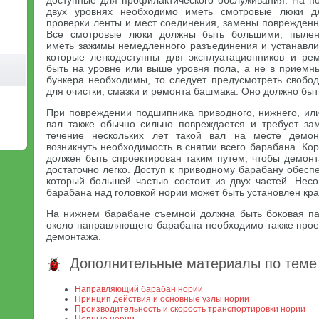
доступные для профилактического обслуживания. На н
двух уровнях необходимо иметь смотровые люки дл
проверки ленты и мест соединения, замены поврежденн
Все смотровые люки должны быть большими, пылене
иметь зажимы немедленного разъединения и устанавли
которые легкодоступны для эксплуатационников и ре
быть на уровне или выше уровня пола, а не в приемн
бункера необходимы, то следует предусмотреть свобо
для очистки, смазки и ремонта башмака. Оно должно быт
При повреждении подшипника приводного, нижнего, и
вал также обычно сильно повреждается и требует за
течение нескольких лет такой вал на месте демон
возникнуть необходимость в снятии всего барабана. Ко
должен быть спроектирован таким путем, чтобы демон
достаточно легко. Доступ к приводному барабану обесп
который большей частью состоит из двух частей. Нес
барабана над головкой нории может быть установлен кра
На нижнем барабане съемной должна быть боковая па
около направляющего барабана необходимо также проек
демонтажа.
Дополнительные материалы по теме
Направляющий барабан нории
Принцип действия и основные узлы нории
Производительность и скорость транспортировки нории