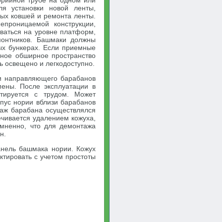
орийной трубе на одном или
я установки новой ленты,
ых ковшей и ремонта ленты.
проницаемой конструкции,
ваться на уровне платформ,
монтников. Башмаки должны
ых бункерах. Если приемные
дное обширное пространство
ь освещено и легкодоступно.
ли направляющего барабанов
мены. После эксплуатации в
тируется с трудом. Может
рпус нории вблизи барабанов
таж барабана осуществлялся
ечивается удалением кожуха,
омненно, что для демонтажа
н.
нель башмака нории. Кожух
тировать с учетом простоты