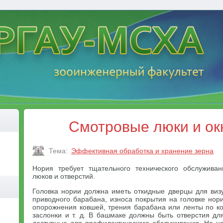
Смотровые люки и ок
Тема:
Эффективная обработка и хранение зерна
Нория требует тщательного технического обслужива
люков и отверстий.
Головка нории должна иметь откидные дверцы для виз
приводного барабана, износа покрытия на головке нор
опорожнения ковшей, трения барабана или ленты по ко
заслонки и т. д. В башмаке должны быть отверстия дл