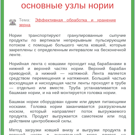
основные узлы нории
Тема:
Эффективная обработка и хранение
зерна
Нории транспортируют гранулированные сыпучие
продукты по вертикали непрерывным пульсирующим
потоком с помощью большого числа ковшей, которые
закреплены с определенным интервалом на бесконечной
ленте.
Норийная лента с ковшами проходит над барабанами в
нижней и верхней частях нории. Верхний барабан
приводной, а нижний — натяжной. Лента является
средством перемещения и натяжения. Большей частью
восходящая и нисходящая части ленты проходят в трубе
— отдельно или вместе. Труба устанавливается на
башмаке нории, и на ней монтируется головка нории.
Башмак нории оборудован одним или двумя питающими
носками. Головка нории заканчивается разгрузочным
носком, который направляет поток выгружаемого
продукта. Продукт выгружается самотеком или под
действием центробежной силы.
Метод загрузки ковшей внизу и выгрузки продукта в
верхней части в значительной мере влияет на