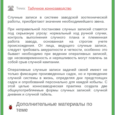
Тема:
Табунное коннозаводство
Случные записи в системе заводской зоотехнической
работы, приобретают значение необходимейшего звена.
При неправильной постановке случных записей ставятся
под серьезную угрозу: нормальный ход ручной случки,
контроль выполнения случного плана и племенная
работа завода, основанная на строгом учете
происхождения. От лица, ведущего случные записи,
следует требовать аккуратности и четкости, особенно это
бывает необходимо при ведении оперативных записей,
где несвоевременность и неряшливость могут повлечь за
собой срыв случной кампании.
Оперативные случные записи задачей своей имеют не
только фиксацию произведенных садок, но и проведение
случной системы в жизнь, определяя дни предстоящих
садок и опробований персонально для каждой кобылы. С
этой целью коннозаводческая практика создала две
общеупотребляемые формы случных записей: случной
дневник и случной табель.
Дополнительные материалы по
теме