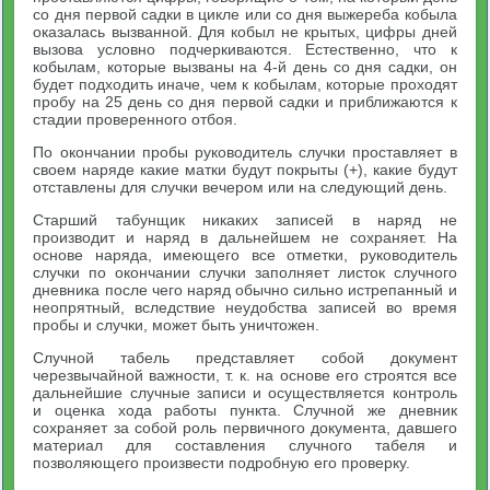
со дня первой садки в цикле или со дня выжереба кобыла
оказалась вызванной. Для кобыл не крытых, цифры дней
вызова условно подчеркиваются. Естественно, что к
кобылам, которые вызваны на 4-й день со дня садки, он
будет подходить иначе, чем к кобылам, которые проходят
пробу на 25 день со дня первой садки и приближаются к
стадии проверенного отбоя.
По окончании пробы руководитель случки проставляет в
своем наряде какие матки будут покрыты (+), какие будут
отставлены для случки вечером или на следующий день.
Старший табунщик никаких записей в наряд не
производит и наряд в дальнейшем не сохраняет. На
основе наряда, имеющего все отметки, руководитель
случки по окончании случки заполняет листок случного
дневника после чего наряд обычно сильно истрепанный и
неопрятный, вследствие неудобства записей во время
пробы и случки, может быть уничтожен.
Случной табель представляет собой документ
черезвычайной важности, т. к. на основе его строятся все
дальнейшие случные записи и осуществляется контроль
и оценка хода работы пункта. Случной же дневник
сохраняет за собой роль первичного документа, давшего
материал для составления случного табеля и
позволяющего произвести подробную его проверку.