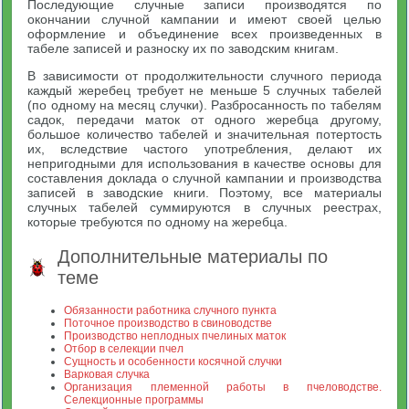
Последующие случные записи производятся по
окончании случной кампании и имеют своей целью
оформление и объединение всех произведенных в
табеле записей и разноску их по заводским книгам.
В зависимости от продолжительности случного периода
каждый жеребец требует не меньше 5 случных табелей
(по одному на месяц случки). Разбросанность по табелям
садок, передачи маток от одного жеребца другому,
большое количество табелей и значительная потертость
их, вследствие частого употребления, делают их
непригодными для использования в качестве основы для
составления доклада о случной кампании и производства
записей в заводские книги. Поэтому, все материалы
случных табелей суммируются в случных реестрах,
которые требуются по одному на жеребца.
Дополнительные материалы по
теме
Обязанности работника случного пункта
Поточное производство в свиноводстве
Производство неплодных пчелиных маток
Отбор в селекции пчел
Сущность и особенности косячной случки
Варковая случка
Организация племенной работы в пчеловодстве.
Селекционные программы