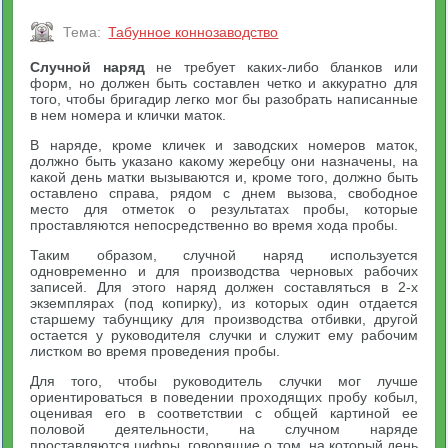
Тема:
Табунное коннозаводство
Случной наряд
не требует каких-либо бланков или
форм, но должен быть составлен четко и аккуратно для
того, чтобы бригадир легко мог бы разобрать написанные
в нем номера и клички маток.
В наряде, кроме кличек и заводских номеров маток,
должно быть указано какому жеребцу они назначены, на
какой день матки вызываются и, кроме того, должно быть
оставлено справа, рядом с днем вызова, свободное
место для отметок о результатах пробы, которые
проставляются непосредственно во время хода пробы.
Таким образом, случной наряд используется
одновременно и для производства черновых рабочих
записей. Для этого наряд должен составляться в 2-х
экземплярах (под копирку), из которых один отдается
старшему табунщику для производства отбивки, другой
остается у руководителя случки и служит ему рабочим
листком во время проведения пробы.
Для того, чтобы руководитель случки мог лучше
ориентироваться в поведении проходящих пробу кобыл,
оценивая его в соответствии с общей картиной ее
половой деятельности, на случном наряде
проставляются цифры, говорящие о том, на который день