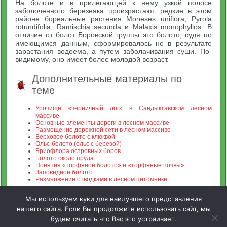
На болоте и в прилегающей к нему узкой полосе
заболоченного березняка произрастают редкие в этом
районе бореальные растения Moneses uniflora, Pyrola
rotundifolia, Ramischia secunda и Malaxis monophyllos. В
отличие от болот Боровской группы это болото, судя по
имеющимся данным, сформировалось не в результате
зарастания водоема, а путем заболачивания суши. По-
видимому, оно имеет более молодой возраст.
Дополнительные материалы по
теме
Урочище «черничный лог» в Сандыктавском лесном
массиве
Основные элементы дороги в лесном массиве
Размещение дорожной сети в лесном массиве
Верховое болото с клюквой
Ольс-болото (ольс с березой)
Бриофлора островных боров
Болото около пруда
Понятия «торфяное болото» и «торфяные почвы»
Заповедное болото
Размножение отводками в лесном питомнике
Мы используем куки для наилучшего представления
нашего сайта. Если Вы продолжите использовать сайт, мы
будем считать что Вас это устраивает.
Зооинженерный факультет МСХА. Неофициальный сайт