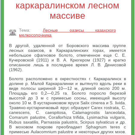
каркаралинском лесном
массиве
Тема:
Лесные оазисы казахского
мелкосопочника
В другой, удаленной от Боровского массива группе
лесных оазисов, в Каркаралинских горах, имеется
небольшое сфагновое болото, отмеченное еще С. Е.
Кучеровской (1911) и В. А. Крюгером (1927) и кратко
описанное лишь в последнее время Л. В. Денисовой
(1962).
Болото расположено в окрестностях г. Каркаралинск в
долине р. Малой Каркаралинки и вытянуто вдоль реки в
виде полосы шириной 10—12 м, длиной около 200 м.
Площадь его 0,2—0,25 га. Болото поросло березой
высотой до 3 м с примесью сосны, имеющей высоту
около 10 м. В кустарниковом ярусе Salix cinerea и S. livida.
Травяно-кустарничковый ярус образуют Сагех rostrata, С.
canescens, С. caespitosa, Calamagrostis Ianceolata,
Comarum palustre, Corallorhiza trifida, Lysimachia vulgaris,
Rubus saxatilis, Parnassia palustris, Scirpus sylvaticus и др.
В моховом покрове преобладает Sphagnum teres с
примесью Aulacomnium palustre и некоторых других мхов.