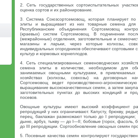
2. Сеть государственных сортоиспытательных участко
оценка сортов и их районирование.
3. Система Союзсортсемовощ, которая планирует по 
элиты и выращивает из них товарные семена для п
Республиканские объединения Сортсемовощ контр
(краевых) систем Сортсемовощ. В подчинении посл
(межрайонные) отделения, заготовительные и семеочис
магазины и ларьки, через которые колхозы, совх
индивидуальных огородников обеспечивают сортовыми 
культур и кормовых корнеплодов.
4. Сеть специализированных семеноводческих хозяйс
семена элиты в количестве, необходимом для об
занимаемых овощными культурами, в привлекаемых 
хозяйствах (колхозы, совхозы) на договорных на
Сортсемовощ ведет производственно-агрономическу
выращивание высококачественных семян, а затем закупае
заготовительных пунктах до высоких кондиций и про
посевов.
Овощные культуры имеют высокий коэффициент ра
репродукций у них ограничивают. Капусту, брюкву, редьк
перец, баклажан размножают только до I репродукции; м
дыню, арбуз, тыкву — до I—II; бобовые (горох, фасоль,
до III репродукции. Сортообновление овощных семян пр
5. Посевные качества семян контролируют государстве