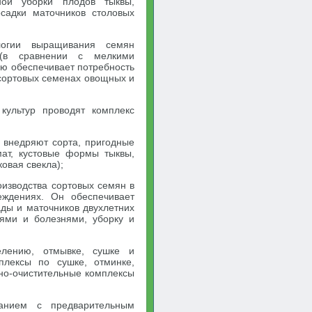
ной уборки плодов тыквы,
садки маточников столовых
логии выращивания семян
(в сравнении с мелкими
ю обеспечивает потребность
 сортовых семенах овощных и
культур проводят комплекс
 внедряют сорта, пригодные
ат, кустовые формы тыквы,
ковая свекла);
изводства сортовых семян в
еждениях. Он обеспечивает
ады и маточников двухлетних
лями и болезнями, уборку и
елению, отмывке, сушке и
плексы по сушке, отминке,
но-очистительные комплексы
анием с предварительным