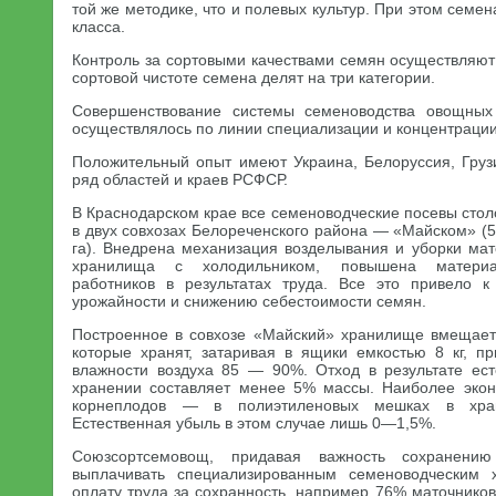
той же методике, что и полевых культур. При этом семе
класса.
Контроль за сортовыми качествами семян осуществляю
сортовой чистоте семена делят на три категории.
Совершенствование системы семеноводства овощных
осуществлялось по линии специализации и концентрации
Положительный опыт имеют Украина, Белоруссия, Груз
ряд областей и краев РСФСР.
В Краснодарском крае все семеноводческие посевы сто
в двух совхозах Белореченского района — «Майском» (5
га). Внедрена механизация возделывания и уборки мат
хранилища с холодильником, повышена материал
работников в результатах труда. Все это привело к
урожайности и снижению себестоимости семян.
Построенное в совхозе «Майский» хранилище вмещает 
которые хранят, затаривая в ящики емкостью 8 кг, 
влажности воздуха 85 — 90%. Отход в результате ес
хранении составляет менее 5% массы. Наиболее экон
корнеплодов — в полиэтиленовых мешках в хра
Естественная убыль в этом случае лишь 0—1,5%.
Союзсортсемовощ, придавая важность сохранению
выплачивать специализированным семеноводческим 
оплату труда за сохранность, например 76% маточнико