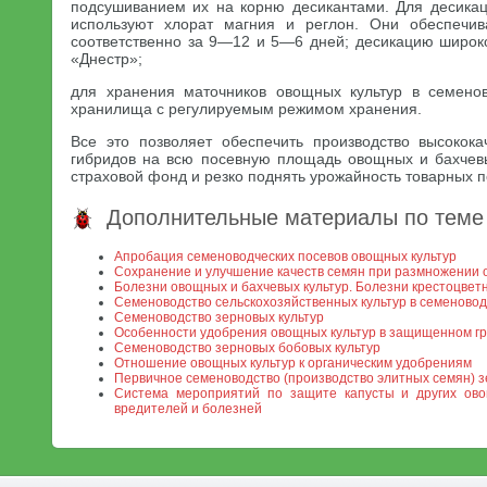
подсушиванием их на корню десикантами. Для десикац
используют хлорат магния и реглон. Они обеспечи
соответственно за 9—12 и 5—6 дней; десикацию широ
«Днестр»;
для хранения маточников овощных культур в семенов
хранилища с регулируемым режимом хранения.
Все это позволяет обеспечить производство высокок
гибридов на всю посевную площадь овощных и бахчевых
страховой фонд и резко поднять урожайность товарных п
Дополнительные материалы по теме
Апробация семеноводческих посевов овощных культур
Сохранение и улучшение качеств семян при размножении 
Болезни овощных и бахчевых культур. Болезни крестоцветн
Семеноводство сельскохозяйственных культур в семеновод
Семеноводство зерновых культур
Особенности удобрения овощных культур в защищенном г
Семеноводство зерновых бобовых культур
Отношение овощных культур к органическим удобрениям
Первичное семеноводство (производство элитных семян) з
Система мероприятий по защите капусты и других ово
вредителей и болезней