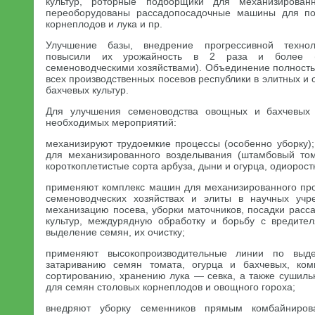
культур, роторные подборщики для механизирован
переоборудованы рассадопосадочные машины для по
корнеплодов и лука и пр.
Улучшение базы, внедрение прогрессивной техно
повысили их урожайность в 2 раза и более 
семеноводческими хозяйствами). Объединение полность
всех производственных посевов республики в элитных и
бахчевых культур.
Для улучшения семеноводства овощных и бахчевых 
необходимых мероприятий:
механизируют трудоемкие процессы (особенно уборку);
для механизированного возделывания (штамбовый том
короткоплетистые сорта арбуза, дыни и огурца, одиорост
применяют комплекс машин для механизированного про
семеноводческих хозяйствах и элиты в научных учр
механизацию посева, уборки маточников, посадки расс
культур, междурядную обработку и борьбу с вредите
выделение семян, их очистку;
применяют высокопроизводительные линии по выд
затариванию семян томата, огурца и бахчевых, ком
сортированию, хранению лука — севка, а также сушиль
для семян столовых корнеплодов и овощного гороха;
внедряют уборку семенников прямым комбайниров