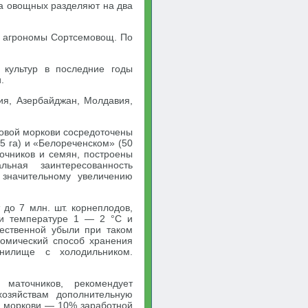
на овощных разделяют на два
т агрономы Сортсемовощ. По
 культур в последние годы
.
ия, Азербайджан, Молдавия,
ловой моркови сосредоточены
5 га) и «Белореченском» (50
очников и семян, построены
ьная заинтересованность
 значительному увеличению
до 7 млн. шт. корнеплодов,
при температуре 1 — 2 °С и
тественной убыли при таком
омический способ хранения
нилище с холодильником.
 маточников, рекомендует
хозяйствам дополнительную
в моркови — 10% заработной