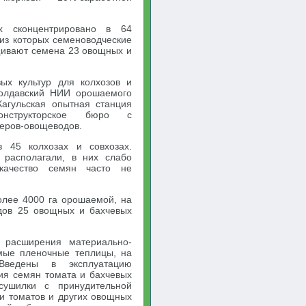
х сконцентрировано в 64
 из которых семеноводческие
ащивают семена 23 овощных и
ых культур для колхозов и
Молдавский НИИ орошаемого
агульская опытная станция
онструкторское бюро с
еров-овощеводов.
 45 колхозах и совхозах.
 располагали, в них слабо
 качество семян часто не
олее 4000 га орошаемой, на
дов 25 овощных и бахчевых
 расширения материально-
мые пленочные теплицы, на
Введены в эксплуатацию
ия семян томата и бахчевых
сушилки с принудительной
и томатов и других овощных