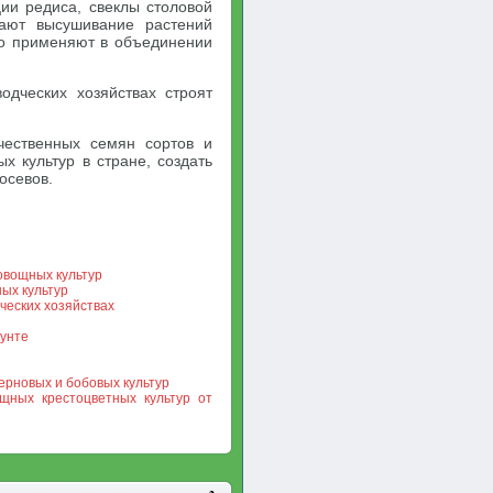
ии редиса, свеклы столовой
вают высушивание растений
ко применяют в объединении
одческих хозяйствах строят
ачественных семян сортов и
 культур в стране, создать
осевов.
овощных культур
ых культур
ческих хозяйствах
рунте
ерновых и бобовых культур
щных крестоцветных культур от