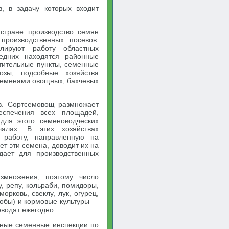
в, в задачу которых входит
стране производство семян
роизводственных посевов.
олируют работу областных
едних находятся районные
тительиые пункты, семенные
озы, подсобные хозяйства
семенами овощных, бахчевых
тв. Сортсемовощ размножает
еспечения всех площадей,
для этого семеноводческих
чалах. В этих хозяйствах
ю работу, направленную на
т эти семена, доводит их на
дает для производственных
змножения, поэтому число
у, репу, кольраби, помидоры,
орковь, свеклу, лук, огурец,
 бобы) и кормовые культуры —
оводят ежегодно.
нные семенные инспекции по