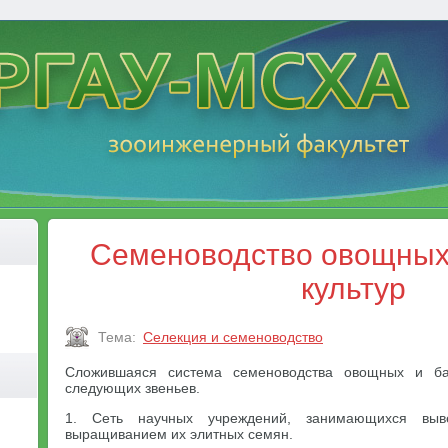
Семеноводство овощных
культур
Тема:
Селекция и семеноводство
Сложившаяся система семеноводства овощных и бах
следующих звеньев.
1. Сеть научных учреждений, занимающихся вы
выращиванием их элитных семян.