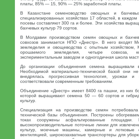
платы, 85% — 15, 90% — 25% заработной платы.
В Казахстане семеноводство овощных и бахчевы
специализированных хозяйствах 17 областей, в каждом
посевы составляют 300 га и более. Эти хозяйства выр
бахчевых культур 79 сортов.
В Молдавии производством семян овощных и бахчев
совхозов занимается НПО «Днестр». В него входят 
земледелия и овощеводства с опытным хозяйством, К
орошаемого земледелия, четыре совхоза, к
экспериментальным заводом и одногодичная школа маст
До организации объединения семена выращивали в
Необходимой материально-технической базой они не
внедрялась прогрессивная технология, урожаи и
соответствовали современным требованиям.
Объединение «Днестр» имеет 8400 га пашни, из них б
которой выращивают семена 50 — 60 сортов и гибри
культур.
Специализация на производстве семян потребовала
технической базы объединения. Построены обогревае
токах сооружены асфальтированные площадки. 
высокопроизводительные поточные линии для извлечен
культур, моечные машины, камерные и лотковые 
вентиляцией, широкозахватные транспортеры для уборк