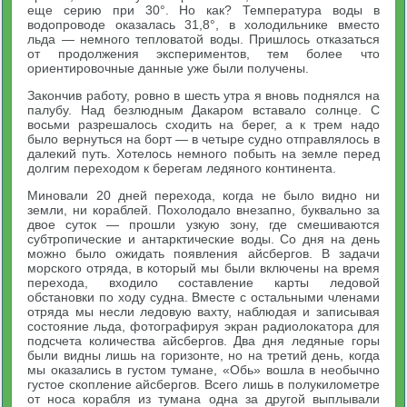
еще серию при 30°. Но как? Температура воды в
водопроводе оказалась 31,8°, в холодильнике вместо
льда — немного тепловатой воды. Пришлось отказаться
от продолжения экспериментов, тем более что
ориентировочные данные уже были получены.
Закончив работу, ровно в шесть утра я вновь поднялся на
палубу. Над безлюдным Дакаром вставало солнце. С
восьми разрешалось сходить на берег, а к трем надо
было вернуться на борт — в четыре судно отправлялось в
далекий путь. Хотелось немного побыть на земле перед
долгим переходом к берегам ледяного континента.
Миновали 20 дней перехода, когда не было видно ни
земли, ни кораблей. Похолодало внезапно, буквально за
двое суток — прошли узкую зону, где смешиваются
субтропические и антарктические воды. Со дня на день
можно было ожидать появления айсбергов. В задачи
морского отряда, в который мы были включены на время
перехода, входило составление карты ледовой
обстановки по ходу судна. Вместе с остальными членами
отряда мы несли ледовую вахту, наблюдая и записывая
состояние льда, фотографируя экран радиолокатора для
подсчета количества айсбергов. Два дня ледяные горы
были видны лишь на горизонте, но на третий день, когда
мы оказались в густом тумане, «Обь» вошла в необычно
густое скопление айсбергов. Всего лишь в полукилометре
от носа корабля из тумана одна за другой выплывали