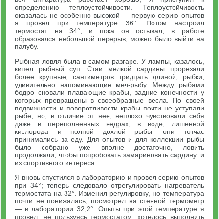
определению теплоустойчивости. Теплоустойчивость
оказалась не особенно высокой — первую серию опытов
я провел при температуре 36°. Потом настроил
термостат на 34°, и пока он остывал, в работе
образовался небольшой перерыв, можно было выйти на
палубу.
Рыбная ловля была в самом разгаре. У лампы, казалось,
кипел рыбный суп. Стаи мелкой сардины прорезали
более крупные, сантиметров тридцать длиной, рыбки,
удивительно напоминающие меч-рыбу. Между рыбами
бодро сновали плавающие крабы, задние конечности у
которых превращены в своеобразные весла. По своей
подвижности и поворотливости крабы почти не уступали
рыбе, но, в отличие от нее, неплохо чувствовали себя
даже в переполненных ведрах; в воде, лишенной
кислорода и полной дохлой рыбы, они тотчас
принимались за еду. Для опытов и для коллекции рыбы
было собрано уже вполне достаточно, ловить
продолжали, чтобы попробовать замариновать сардину, и
из спортивного интереса.
Я вновь спустился в лабораторию и провел серию опытов
при 34°; теперь следовало отрегулировать нагреватель
термостата на 32°. Изменил регулировку, но температура
почти не понижалась, посмотрел на стенной термометр
— в лаборатории 32,2°. Опыты при этой температуре я
провел, не пользуясь термостатом, хотелось выполнить