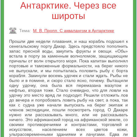
Антарктике. Через все
широты
Тема:
М. В. Пропп. С аквалангом в Антарктике
Прошли две недели плавания, и наш корабль подошел к
сенегальскому порту Дакар. Здесь предстояло пополнить
запас пресной воды, закупить фрукты и овощи. «Обь»
встала в порту за каменным волноломом, защищающим
причалы от волн открытого моря. Пока капитан выполнял
портовые и таможенные формальности, на берег никого
не выпускали, и мы попыталась половить рыбу с борта
корабля. Закинули восемь удочек и стали ждать. Рыбы не
было и в помине, и скоро стало ясно, почему. Вытащили
одну удочку, она была вся перемазана мазутом и
нефтью, вторая тоже. Стало очевидно, что для ловли на
удочку это место вряд ли подходит. Решили отложить лов
до вечера и попробовать ловить рыбу на свет, а пока, так
как с судна уже начали выпускать на берег экипаж и
членов экспедиции, пошли посмотреть город. О Дакаре
нужно или рассказывать много, или не рассказывать
ничего. Это африканский город на африканской земле, со
своими противоречиями и контрастами, торговлей и
искусством, населением всех цветов кожи,
ультрасовременными зданиями и лачугами. Едва ли