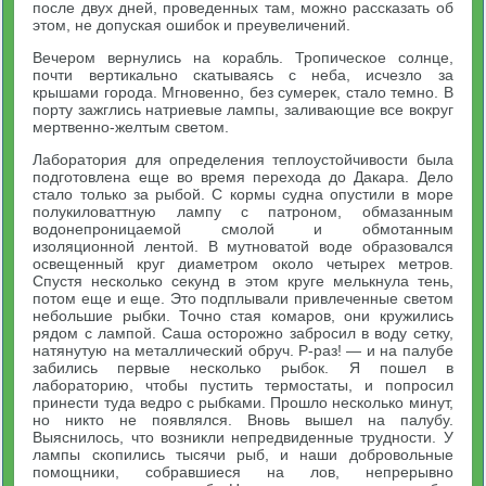
после двух дней, проведенных там, можно рассказать об
этом, не допуская ошибок и преувеличений.
Вечером вернулись на корабль. Тропическое солнце,
почти вертикально скатываясь с неба, исчезло за
крышами города. Мгновенно, без сумерек, стало темно. В
порту зажглись натриевые лампы, заливающие все вокруг
мертвенно-желтым светом.
Лаборатория для определения теплоустойчивости была
подготовлена еще во время перехода до Дакара. Дело
стало только за рыбой. С кормы судна опустили в море
полукиловаттную лампу с патроном, обмазанным
водонепроницаемой смолой и обмотанным
изоляционной лентой. В мутноватой воде образовался
освещенный круг диаметром около четырех метров.
Спустя несколько секунд в этом круге мелькнула тень,
потом еще и еще. Это подплывали привлеченные светом
небольшие рыбки. Точно стая комаров, они кружились
рядом с лампой. Саша осторожно забросил в воду сетку,
натянутую на металлический обруч. Р-раз! — и на палубе
забились первые несколько рыбок. Я пошел в
лабораторию, чтобы пустить термостаты, и попросил
принести туда ведро с рыбками. Прошло несколько минут,
но никто не появлялся. Вновь вышел на палубу.
Выяснилось, что возникли непредвиденные трудности. У
лампы скопились тысячи рыб, и наши добровольные
помощники, собравшиеся на лов, непрерывно