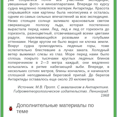
увешанные фото- и киноаппаратами. Впереди по курсу
судна медленно появлялся материк Антарктиды. Красота
открывшейся нам картины была неописуема и осталась
одним из самых сильных впечатлений за всю экспедицию.
Низко стоящее солнце заливало красноватым светом
сверкающую полоску льда, которая постепенно
вырастала перед нами. Лед, лед и лед от горизонта до
горизонта, разноцветный, отсвечивающий всеми цветами
радуги, переливающийся розовыми и голубыми
оттенками. Нигде кругом не было видно ни клочка земли.
Вокруг судна громоздились ледяные горы, тоже
ослепительно блестевшие а лучах заката. Холодный
ветер выжимал слезы из глаз. Море перед нами было
сплошь покрыто тысячами круглых ледяных блинов
поперечником в 2—3 метра каждый; они медленно
колыхались в ритме набегающей зыби. Впереди, в
нескольких сотнях метров, блины кончались, и начинался
сплошной неподвижный береговой припай. До берегов
Антарктиды оставалось еще около 20 километров.
Источник:
М.В. Пропп. С аквалангом в Антарктике.
Гидрометеорологическое издательство. Ленинград.
1968
Дополнительные материалы по
теме