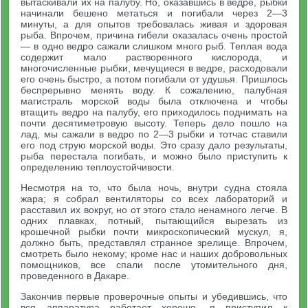
вытаскивали их на палубу. Но, оказавшись в ведре, рыбки
начинали бешено метаться и погибали через 2—3
минуты, а для опытов требовалась живая и здоровая
рыба. Впрочем, причина гибели оказалась очень простой
— в одно ведро сажали слишком много рыб. Теплая вода
содержит мало растворенного кислорода, и
многочисленные рыбки, мечущиеся в ведре, расходовали
его очень быстро, а потом погибали от удушья. Пришлось
беспрерывно менять воду. К сожалению, палубная
магистраль морской воды была отключена и чтобы
втащить ведро на палубу, его приходилось поднимать на
почти десятиметровую высоту. Теперь дело пошло на
лад, мы сажали в ведро по 2—3 рыбки и тотчас ставили
его под струю морской воды. Это сразу дало результаты,
рыба перестала погибать, и можно было приступить к
определению теплоустойчивости.
Несмотря на то, что была ночь, внутри судна стояла
жара; я собрал вентиляторы со всех лабораторий и
расставил их вокруг, но от этого стало ненамного легче. В
одних плавках, потный, пытающийся вырезать из
крошечной рыбки почти микроскопический мускул, я,
должно быть, представлял странное зрелище. Впрочем,
смотреть было некому; кроме нас и наших добровольных
помощников, все спали после утомительного дня,
проведенного в Дакаре.
Закончив первые проверочные опыты и убедившись, что
вся аппаратура работает хорошо, я приступил к