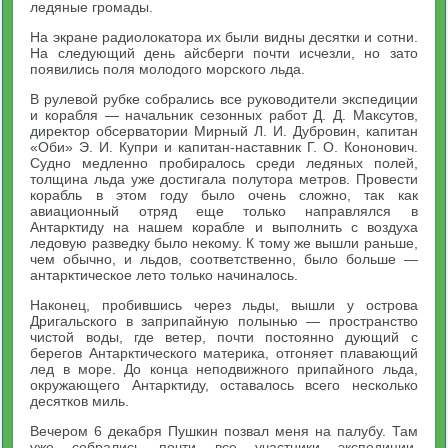
ледяные громады.
На экране радиолокатора их были видны десятки и сотни.
На следующий день айсберги почти исчезли, но зато
появились поля молодого морского льда.
В рулевой рубке собрались все руководители экспедиции
и корабля — начальник сезонных работ Д. Д. Максутов,
директор обсерватории Мирный Л. И. Дубровин, капитан
«Оби» Э. И. Купри и капитан-наставник Г. О. Кононович.
Судно медленно пробиралось среди ледяных полей,
толщина льда уже достигала полутора метров. Провести
корабль в этом году было очень сложно, так как
авиационный отряд еще только направлялся в
Антарктиду на нашем корабле и выполнить с воздуха
ледовую разведку было некому. К тому же вышли раньше,
чем обычно, и льдов, соответственно, было больше —
антарктическое лето только начиналось.
Наконец, пробившись через льды, вышли у острова
Дригальского в заприпайную полынью — пространство
чистой воды, где ветер, почти постоянно дующий с
берегов Антарктического материка, отгоняет плавающий
лед в море. До конца неподвижного припайного льда,
окружающего Антарктиду, оставалось всего несколько
десятков миль.
Вечером 6 декабря Пушкин позвал меня на палубу. Там
уже собрались почти все участники экспедиции,