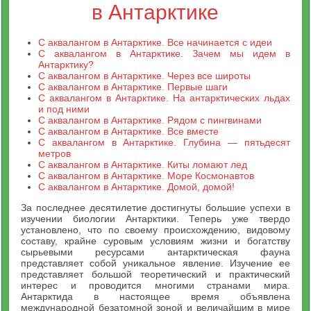
в Антарктике
С аквалангом в Антарктике. Все начинается с идеи
С аквалангом в Антарктике. Зачем мы идем в
Антарктику?
С аквалангом в Антарктике. Через все широты
С аквалангом в Антарктике. Первые шаги
С аквалангом в Антарктике. На антарктических льдах
и под ними
С аквалангом в Антарктике. Рядом с пингвинами
С аквалангом в Антарктике. Все вместе
С аквалангом в Антарктике. Глубина — пятьдесят
метров
С аквалангом в Антарктике. Киты ломают лед
С аквалангом в Антарктике. Море Космонавтов
С аквалангом в Антарктике. Домой, домой!
За последнее десятилетие достигнуты большие успехи в
изучении биологии Антарктики. Теперь уже твердо
установлено, что по своему происхождению, видовому
составу, крайне суровым условиям жизни и богатству
сырьевыми ресурсами антарктическая фауна
представляет собой уникальное явление. Изучение ее
представляет большой теоретический и практический
интерес и проводится многими странами мира.
Антарктида в настоящее время объявлена
международной безатомной зоной и величайшим в мире