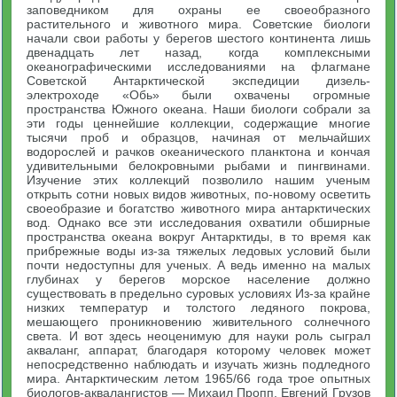
заповедником для охраны ее своеобразного
растительного и животного мира. Советские биологи
начали свои работы у берегов шестого континента лишь
двенадцать лет назад, когда комплексными
океанографическими исследованиями на флагмане
Советской Антарктической экспедиции дизель-
электроходе «Обь» были охвачены огромные
пространства Южного океана. Наши биологи собрали за
эти годы ценнейшие коллекции, содержащие многие
тысячи проб и образцов, начиная от мельчайших
водорослей и рачков океанического планктона и кончая
удивительными белокровными рыбами и пингвинами.
Изучение этих коллекций позволило нашим ученым
открыть сотни новых видов животных, по-новому осветить
своеобразие и богатство животного мира антарктических
вод. Однако все эти исследования охватили обширные
пространства океана вокруг Антарктиды, в то время как
прибрежные воды из-за тяжелых ледовых условий были
почти недоступны для ученых. А ведь именно на малых
глубинах у берегов морское население должно
существовать в предельно суровых условиях Из-за крайне
низких температур и толстого ледяного покрова,
мешающего проникновению живительного солнечного
света. И вот здесь неоценимую для науки роль сыграл
акваланг, аппарат, благодаря которому человек может
непосредственно наблюдать и изучать жизнь подледного
мира. Антарктическим летом 1965/66 года трое опытных
биологов-аквалангистов — Михаил Пропп, Евгений Грузов