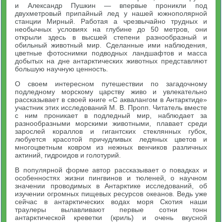
и Александр Пушкин — впервые проникли под
двухметровый припайный лед у нашей южнополярной
станции Мирный. Работая а чрезвычайно трудных и
необычных условиях на глубине до 50 метров, они
открыли здесь в высшей степени разнообразный и
обильный животный мир. Сделанные ими наблюдения,
цветные фотоснимки подводных ландшафтов и масса
добытых на дне антарктических животных представляют
большую научную ценность.
О своем интересном путешествии по загадочному
подледному морскому царству живо и увлекательно
рассказывает в своей книге «С аквалангом в Антарктиде»
участник этих исследований М. В. Пропп. Читатель вместе
с ним проникает в подледный мир, наблюдает за
разнообразными морскими животными, плавает среди
зарослей кораллов и гигантских стеклянных губок,
любуется красотой причудливых ледяных цветов и
многоцветным ковром из нежных венчиков различных
актиний, гидроидов и голотурий.
В популярной форме автор рассказывает о повадках и
особенностях жизни пингвинов и тюленей, о научном
значении проводимых в Антарктике исследований, об
изучении огромных пищевых ресурсов океанов. Ведь уже
сейчас в антарктических водах моря Скотия наши
траулеры вылавливают первые сотни тонн
антарктической креветки (криль) и очень вкусной