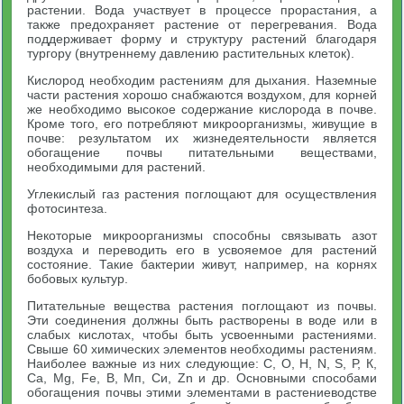
растении. Вода участвует в процессе прорастания, а
также предохраняет растение от перегревания. Вода
поддерживает форму и структуру растений благодаря
тургору (внутреннему давлению растительных клеток).
Кислород необходим растениям для дыхания. Наземные
части растения хорошо снабжаются воздухом, для корней
же необходимо высокое содержание кислорода в почве.
Кроме того, его потребляют микроорганизмы, живущие в
почве: результатом их жизнедеятельности является
обогащение почвы питательными веществами,
необходимыми для растений.
Углекислый газ растения поглощают для осуществления
фотосинтеза.
Некоторые микроорганизмы способны связывать азот
воздуха и переводить его в усвояемое для растений
состояние. Такие бактерии живут, например, на корнях
бобовых культур.
Питательные вещества растения поглощают из почвы.
Эти соединения должны быть растворены в воде или в
слабых кислотах, чтобы быть усвоенными растениями.
Свыше 60 химических элементов необходимы растениям.
Наиболее важные из них следующие: С, О, Н, N, S, Р, К,
Са, Mg, Fe, В, Мп, Си, Zn и др. Основными способами
обогащения почвы этими элементами в растениеводстве