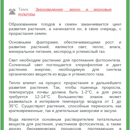
Тема:
Зерноведение, зерно и зерновые
культуры
Образованием плодов и семян заканчивается цикл
развития растения, а начинается он, в свою очередь, с
прорастания семян.
Основными факторами, обеспечивающими рост и
развитие растений, являются свет, тепло, влага,
минеральное питание, кислород и углекислый газ.
Свет необходим растению для протекания фотосинтеза.
Солнечный свет поглощается хлорофиллом и дает
растению энергию, необходимую для синтеза
органических веществ из воды и углекислого газа.
Тепло влияет на процесс прорастания и дальнейшего
развития растения. Так, чтобы пшеница проросла,
температура почвы должна быть 1-2°С. а для риса
требуется 12-14°С. Большинство злаков может
развиваться в интервале температур воздуха от 1 до
35°С. Существуют растения, способные переносить как
кратковременные, так и длительные заморозки и засухи.
Вода является основным растворителем питательных
веществ для растения, участником фотосинтеза, а также
других биохимических процессов, протекающих в