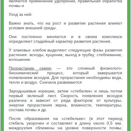
являются применение удобрений, правильная обработка
почвы и
Уход за ней.
Важно знать, что на рост и развитие растения влияют
условия внешней среды.
Они постоянно меняются и в своем комплексе
определяют стадийный характер развития растения.
У злаковых хлебов выделяют следующие фазы развития
растения: всходы, кущение, выход в трубку, стеблевание,
колошение.
Прорастание семян
— это сложный физиолого-
биохимический процесс, который завершается
появлением всходов. Для прорастания необходимы вода,
тепло и воздух. Сначала развиваются
Зародышевые корешки, затем «стебелек» и лишь потом
первый зеленый лист. Скорость появления всходов
различна и зависит от ряда факторов: от культуры,
энергии прорастания зерна, влажности, температуры,
состава почвы и др.
После образования на «стебельке» (в этот период
стебель укорочен и составляет в длину около 0,5 мм,
междоузлия сближены на уровне поверхности почвы;