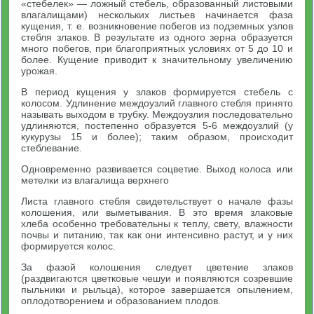
«стебелек» — ложный стебель, образованный листовыми
влагалищами) нескольких листьев начинается фаза
кущения, т. е. возникновение побегов из подземных узлов
стебля злаков. В результате из одного зерна образуется
много побегов, при благоприятных условиях от 5 до 10 и
более. Кущение приводит к значительному увеличению
урожая.
В период кущения у злаков формируется стебель с
колосом. Удлинение междоузлий главного стебля принято
называть выходом в трубку. Междоузлия последовательно
удлиняются, постепенно образуется 5-6 междоузлий (у
кукурузы 15 и более); таким образом, происходит
стеблевание.
Одновременно развивается соцветие. Выход колоса или
метелки из влагалища верхнего
Листа главного стебля свидетельствует о начале фазы
колошения, или выметывания. В это время злаковые
хлеба особенно требовательны к теплу, свету, влажности
почвы и питанию, так как они интенсивно растут, и у них
формируется колос.
За фазой колошения следует цветение злаков
(раздвигаются цветковые чешуи и появляются созревшие
пыльники и рыльца), которое завершается опылением,
оплодотворением и образованием плодов.