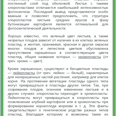
постенный слой под оболочкой. Листья с такими
хлоропластами отличаются наибольшей интенсивностью
фотосинтеза. Последний вывод представляется особо
важным и позволяет предположить, что структура
хлоропластов листьев средних ярусов в фазу
бутонизации картофеля является оптимальной для
фотосинтетической деятельности.
Хорошо известно, что зеленый цвет листьев, а также
незрелых плодов зависит от наличия в их клетках зеленых
пластид, а желтая, оранжевая, красная и другая окраска
многих плодов и лепестков цветков обусловлена
присутствием окрашенных в соответствующие цвета
пластид, общее название которых —
хромопласты
(от
греч. хрома — цвет).
Кроме окрашенных, существуют и бесцветные пластиды
—
лейкопласты
(от греч. лейкос — белый), характерные
для неокрашенных частей растения, например для клеток
корня. На протяжении вегетации пластиды одного типа
могут превращаться в пластиды других типов. Так, при
созревании плодов, осеннем изменении листьев и в
других случаях хлоропласты переходят в хромопласты.
Лейкопласты могут превращаться в хлоропласты при
позеленении клубней картофеля или в хромопласты при
формировании корнеплода моркови и т. д. Эти факты
свидетельствуют о генетическом родстве разных типов
пластид, благодаря которому и возможны такие их