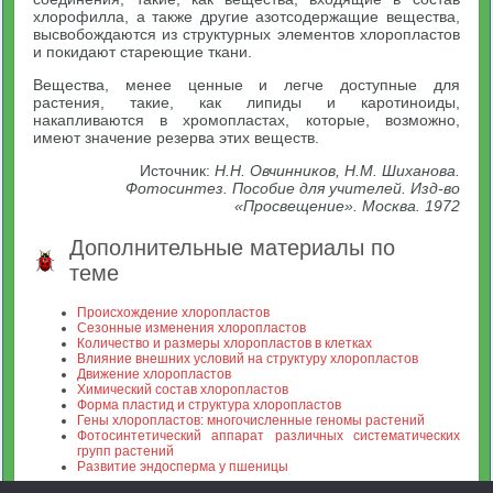
хлорофилла, а также другие азотсодержащие вещества,
высвобождаются из структурных элементов хлоропластов
и покидают стареющие ткани.
Вещества, менее ценные и легче доступные для
растения, такие, как липиды и каротиноиды,
накапливаются в хромопластах, которые, возможно,
имеют значение резерва этих веществ.
Источник:
Н.Н. Овчинников, Н.М. Шиханова.
Фотосинтез. Пособие для учителей. Изд-во
«Просвещение». Москва. 1972
Дополнительные материалы по
теме
Происхождение хлоропластов
Сезонные изменения хлоропластов
Количество и размеры хлоропластов в клетках
Влияние внешних условий на структуру хлоропластов
Движение хлоропластов
Химический состав хлоропластов
Форма пластид и структура хлоропластов
Гены хлоропластов: многочисленные геномы растений
Фотосинтетический аппарат различных систематических
групп растений
Развитие эндосперма у пшеницы