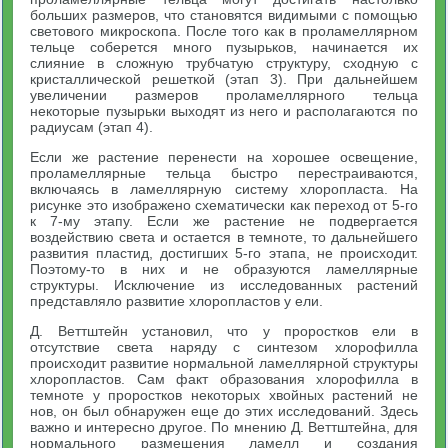
больших размеров, что становятся видимыми с помощью
светового микроскопа. После того как в проламеллярном
тельце соберется много пузырьков, начинается их
слияние в сложную трубчатую структуру, сходную с
кристаллической решеткой (этап 3). При дальнейшем
увеличении размеров проламеллярного тельца
некоторые пузырьки выходят из него и располагаются по
радиусам (этап 4).
Если же растение перенести на хорошее освещение,
проламеллярные тельца быстро перестраиваются,
включаясь в ламеллярную систему хлоропласта. На
рисунке это изображено схематически как переход от 5-го
к 7-му этапу. Если же растение не подвергается
воздействию света и остается в темноте, то дальнейшего
развития пластид, достигших 5-го этапа, не происходит.
Поэтому-то в них и не образуются ламеллярные
структуры. Исключение из исследованных растений
представляло развитие хлоропластов у ели.
Д. Веттштейн установил, что у проростков ели в
отсутствие света наряду с синтезом хлорофилла
происходит развитие нормальной ламеллярной структуры
хлоропластов. Сам факт образования хлорофилла в
темноте у проростков некоторых хвойных растений не
нов, он был обнаружен еще до этих исследований. Здесь
важно и интересно другое. По мнению Д. Веттштейна, для
нормального размещения ламелл и создания