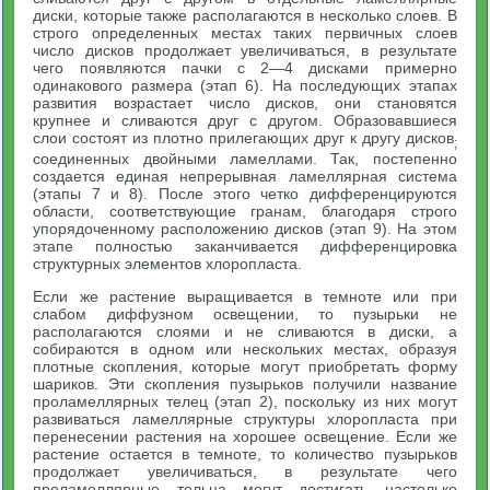
диски, которые также располагаются в несколько слоев. В
строго определенных местах таких первичных слоев
число дисков продолжает увеличиваться, в результате
чего появляются пачки с 2—4 дисками примерно
одинакового размера (этап 6). На последующих этапах
развития возрастает число дисков, они становятся
крупнее и сливаются друг с другом. Образовавшиеся
слои состоят из плотно прилегающих друг к другу дисков
;
соединенных двойными ламеллами. Так, постепенно
создается единая непрерывная ламеллярная система
(этапы 7 и 8). После этого четко дифференцируются
области, соответствующие гранам, благодаря строго
упорядоченному расположению дисков (этап 9). На этом
этапе полностью заканчивается дифференцировка
структурных элементов хлоропласта.
Если же растение выращивается в темноте или при
слабом диффузном освещении, то пузырьки не
располагаются слоями и не сливаются в диски, а
собираются в одном или нескольких местах, образуя
плотные скопления, которые могут приобретать форму
шариков. Эти скопления пузырьков получили название
проламеллярных телец (этап 2), поскольку из них могут
развиваться ламеллярные структуры хлоропласта при
перенесении растения на хорошее освещение. Если же
растение остается в темноте, то количество пузырьков
продолжает увеличиваться, в результате чего
проламеллярные тельца могут достигать настолько