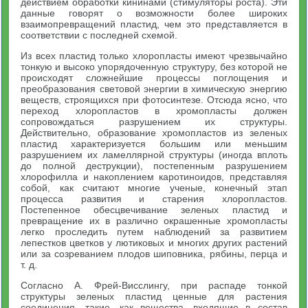
действием обработки кининами (стимуляторы роста). Эти
данные говорят о возможности более широких
взаимопревращений пластид, чем это представляется в
соответствии с последней схемой.
Из всех пластид только хлоропласты имеют чрезвычайно
тонкую и высоко упорядоченную структуру, без которой не
происходят сложнейшие процессы поглощения и
преобразования световой энергии в химическую энергию
веществ, строящихся при фотосинтезе. Отсюда ясно, что
переход хлоропластов в хромопласты должен
сопровождаться разрушением их структуры.
Действительно, образование хромопластов из зеленых
пластид характеризуется большим или меньшим
разрушением их ламеллярной структуры (иногда вплоть
до полной деструкции), постепенным разрушением
хлорофилла и накоплением каротиноидов, представляя
собой, как считают многие ученые, конечный этап
процесса развития и старения хлоропластов.
Постепенное обесцвечивание зеленых пластид и
превращение их в различно окрашенные хромопласты
легко проследить путем наблюдений за развитием
лепестков цветков у лютиковых и многих других растений
или за созреванием плодов шиповника, рябины, перца и
т. д.
Согласно А. Фрей-Висслингу, при распаде тонкой
структуры зеленых пластид ценные для растения
соединения, такие, как вещества, входящие в состав