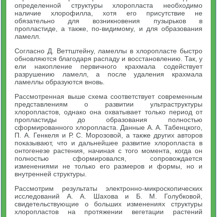
определенной структуры хлоропласта необходимо
наличие хлорофилла, хотя его присутствие не
обязательно для возникновения пузырьков в
пропластиде, а также, по-видимому, и для образования
ламелл.
Согласно Д. Веттштейну, ламеллы в хлоропласте быстро
обновляются благодаря распаду и восстановлению. Так, у
ели накопление первичного крахмала содействует
разрушению ламелл, а после удаления крахмала
ламеллы образуются вновь.
Рассмотренная выше схема соответствует современным
представлениям о развитии ультраструктуры
хлоропластов, однако она охватывает только период от
пропластиды до образования полностью
сформированного хлоропласта. Данные А. А. Табенцкого,
П. А. Генкеля и Р. С. Морозовой, а также других авторов
показывают, что и дальнейшее развитие хлоропласта в
онтогенезе растения, начиная с того момента, когда он
полностью сформировался, сопровождается
изменениями не только его размеров и формы, но и
внутренней структуры.
Рассмотрим результаты электронно-микроскопических
исследований А. А. Шахова и Б. М. Голубковой,
свидетельствующие о больших изменениях структуры
хлоропластов на протяжении вегетации растений