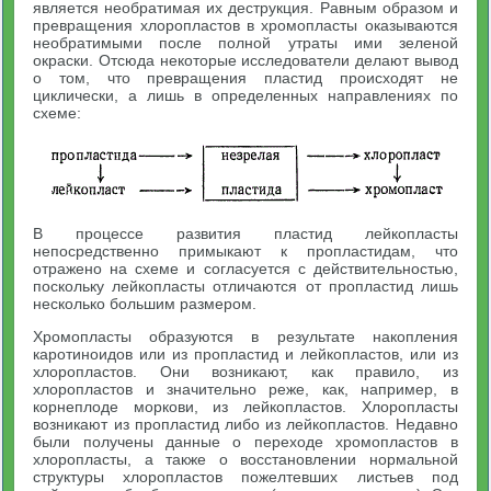
является необратимая их деструкция. Равным образом и
превращения хлоропластов в хромопласты оказываются
необратимыми после полной утраты ими зеленой
окраски. Отсюда некоторые исследователи делают вывод
о том, что превращения пластид происходят не
циклически, а лишь в определенных направлениях по
схеме:
В процессе развития пластид лейкопласты
непосредственно примыкают к пропластидам, что
отражено на схеме и согласуется с действительностью,
поскольку лейкопласты отличаются от пропластид лишь
несколько большим размером.
Хромопласты образуются в результате накопления
каротиноидов или из пропластид и лейкопластов, или из
хлоропластов. Они возникают, как правило, из
хлоропластов и значительно реже, как, например, в
корнеплоде моркови, из лейкопластов. Хлоропласты
возникают из пропластид либо из лейкопластов. Недавно
были получены данные о переходе хромопластов в
хлоропласты, а также о восстановлении нормальной
структуры хлоропластов пожелтевших листьев под