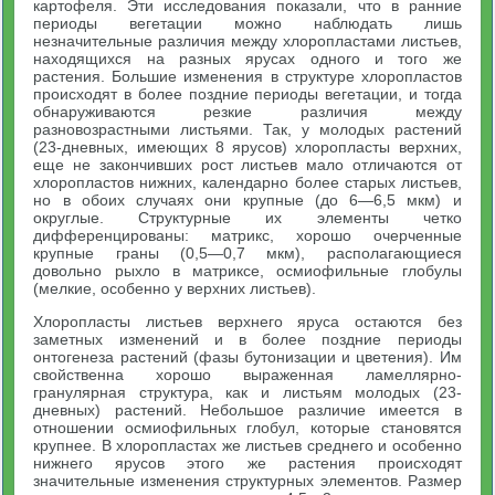
картофеля. Эти исследования показали, что в ранние
периоды вегетации можно наблюдать лишь
незначительные различия между хлоропластами листьев,
находящихся на разных ярусах одного и того же
растения. Большие изменения в структуре хлоропластов
происходят в более поздние периоды вегетации, и тогда
обнаруживаются резкие различия между
разновозрастными листьями. Так, у молодых растений
(23-дневных, имеющих 8 ярусов) хлоропласты верхних,
еще не закончивших рост листьев мало отличаются от
хлоропластов нижних, календарно более старых листьев,
но в обоих случаях они крупные (до 6—6,5 мкм) и
округлые. Структурные их элементы четко
дифференцированы: матрикс, хорошо очерченные
крупные граны (0,5—0,7 мкм), располагающиеся
довольно рыхло в матриксе, осмиофильные глобулы
(мелкие, особенно у верхних листьев).
Хлоропласты листьев верхнего яруса остаются без
заметных изменений и в более поздние периоды
онтогенеза растений (фазы бутонизации и цветения). Им
свойственна хорошо выраженная ламеллярно-
гранулярная структура, как и листьям молодых (23-
дневных) растений. Небольшое различие имеется в
отношении осмиофильных глобул, которые становятся
крупнее. В хлоропластах же листьев среднего и особенно
нижнего ярусов этого же растения происходят
значительные изменения структурных элементов. Размер