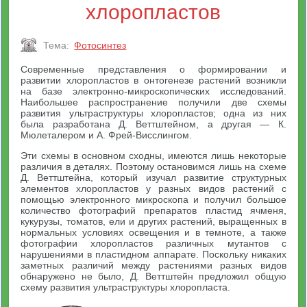
хлоропластов
Тема:
Фотосинтез
Современные представления о формировании и
развитии хлоропластов в онтогенезе растений возникли
на базе электронно-микроскопических исследований.
Наибольшее распространение получили две схемы
развития ультраструктуры хлоропластов; одна из них
была разработана Д. Веттштейном, а другая — К.
Мюлеталером и А. Фрей-Висслингом.
Эти схемы в основном сходны, имеются лишь некоторые
различия в деталях. Поэтому остановимся лишь на схеме
Д. Веттштейна, который изучал развитие структурных
элементов хлоропластов у разных видов растений с
помощью электронного микроскопа и получил большое
количество фотографий препаратов пластид ячменя,
кукурузы, томатов, ели и других растений, выращенных в
нормальных условиях освещения и в темноте, а также
фотографии хлоропластов различных мутантов с
нарушениями в пластидном аппарате. Поскольку никаких
заметных различий между растениями разных видов
обнаружено не было, Д. Веттштейн предложил общую
схему развития ультраструктуры хлоропласта.