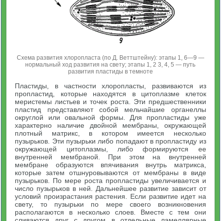
Схема развития хлоропласта (по Д. Веттштейну): этапы 1, 6—9 —
нормальный ход развития на свету; этапы 1, 2 3, 4, 5 — путь
развития пластиды в темноте
Пластиды, в частности хлоропласты, развиваются из
пропластид, которые находятся в цитоплазме клеток
меристемы листьев и точек роста. Эти предшественники
пластид представляют собой мельчайшие органеллы
округлой или овальной формы. Для пропластиды уже
характерно наличие двойной мембраны, окружающей
плотный матрикс, в котором имеется несколько
пузырьков. Эти пузырьки либо попадают в пропластиду из
окружающей цитоплазмы, либо формируются ее
внутренней мембраной. При этом на внутренней
мембране образуются впячивания внутрь матрикса,
которые затем отшнуровываются от мембраны в виде
пузырьков. По мере роста пропластиды увеличивается и
число пузырьков в ней. Дальнейшее развитие зависит от
условий произрастания растения. Если развитие идет на
свету, то пузырьки по мере своего возникновения
располагаются в несколько слоев. Вместе с тем они
сливаются друг с другом в отдельные ламеллярные