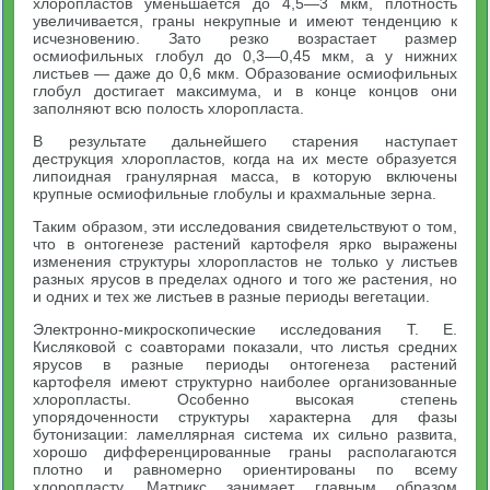
хлоропластов уменьшается до 4,5—3 мкм, плотность
увеличивается, граны некрупные и имеют тенденцию к
исчезновению. Зато резко возрастает размер
осмиофильных глобул до 0,3—0,45 мкм, а у нижних
листьев — даже до 0,6 мкм. Образование осмиофильных
глобул достигает максимума, и в конце концов они
заполняют всю полость хлоропласта.
В результате дальнейшего старения наступает
деструкция хлоропластов, когда на их месте образуется
липоидная гранулярная масса, в которую включены
крупные осмиофильные глобулы и крахмальные зерна.
Таким образом, эти исследования свидетельствуют о том,
что в онтогенезе растений картофеля ярко выражены
изменения структуры хлоропластов не только у листьев
разных ярусов в пределах одного и того же растения, но
и одних и тех же листьев в разные периоды вегетации.
Электронно-микроскопические исследования Т. Е.
Кисляковой с соавторами показали, что листья средних
ярусов в разные периоды онтогенеза растений
картофеля имеют структурно наиболее организованные
хлоропласты. Особенно высокая степень
упорядоченности структуры характерна для фазы
бутонизации: ламеллярная система их сильно развита,
хорошо дифференцированные граны располагаются
плотно и равномерно ориентированы по всему
хлоропласту. Матрикс занимает главным образом