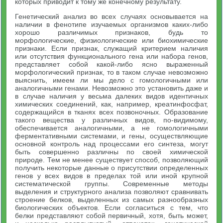
которых приводит к тому же конечному результату.
Генетический анализ во всех случаях основывается на
наличии в фенотипе изучаемых организмов каких-либо
хорошо различимых признаков, будь то
морфологические, физиологические или биохимические
признаки. Если признак, служащий критерием наличия
или отсутствия функционального гена или набора генов,
представляет собой какой-либо ясно выраженный
морфологический признак, то в таком случае невозможно
выяснить, имеем ли мы дело с гомологичными или
аналогичными генами. Невозможно это установить даже и
в случае наличия у весьма далеких видов идентичных
химических соединений, как, например, креатинфосфат,
содержащийся в тканях всех позвоночных. Образование
такого вещества у различных видов, по-видимому,
обеспечивается аналогичными, а не гомологичными
ферментативными системами, и гены, осуществляющие
основной контроль над процессами его синтеза, могут
быть совершенно различны по своей химической
природе. Тем не менее существует способ, позволяющий
получить некоторые данные о присутствии определенных
генов у всех видов в пределах той или иной крупной
систематической группы. Современные методы
выделения и структурного анализа позволяют сравнивать
строение белков, выделенных из самых разнообразных
биологических объектов. Если согласиться с тем, что
белки представляют собой первичный, хотя, быть может,