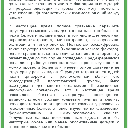
дать важные сведения о частоте благоприятных мутаций
в процессе эволюции и, кроме того, могут помочь в
установлении филогенетических взаимоотношений между
видами.
В настоящее время полное сравнение первичной
структуры возможно лишь для относительно небольшого
числа белков и полипептидов, в том числе для инсулина,
адренокортикотропина, меланотропина, вазопрессина,
окситоцина и гипертенсина. Полностью расшифрована
также структура глюкагона (гипогликемического фактора),
однако сравнительное изучение строения этого гормона у
разных видов до сих пор не проведено. Среди ферментов
одна лишь рибонуклеаза настолько хорошо изучена, что
можно провести более или менее полное сравнение ее
структуры у разных видов. Структура тетрадекапептидной
части цитохрома с, расположенной вблизи его
гемсодержащей простетической группы, была
исследована для многих организмов. В заключение
необходимо подчеркнуть, что в настоящее время
накопилась большая литература, посвященная
аминокислотному составу, концевым группам и анализу
последовательности концевых аминокислот у различных
гомологичных белков, а также изучению их физических,
ферментативных и иммунологических свойств.
Полученные данные позволяют нам сделать хотя бы
некоторые более или менее обоснованные догадки о
сходстве и различии этих белков.