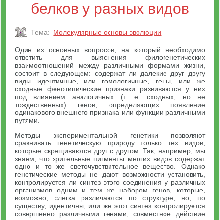
белков у разных видов
Тема:
Молекулярные основы эволюции
Один из основных вопросов, на который необходимо
ответить для выяснения филогенетических
взаимоотношений между различными формами жизни,
состоит в следующем: содержат ли далекие друг другу
виды идентичные, или гомологичные, гены, или же
сходные фенотипические признаки развиваются у них
под влиянием аналогичных (т. е. сходных, но не
тождественных) генов, определяющих появление
одинакового внешнего признака или функции различными
путями.
Методы экспериментальной генетики позволяют
сравнивать генетическую природу только тех видов,
которые скрещиваются друг с другом. Так, например, мы
знаем, что зрительные пигменты многих видов содержат
одно и то же светочувствительное вещество. Однако
генетические методы не дают возможности установить,
контролируется ли синтез этого соединения у различных
организмов одним и тем же набором генов, которые,
возможно, слегка различаются по структуре, но, по
существу, идентичны, или же этот синтез контролируется
совершенно различными генами, совместное действие