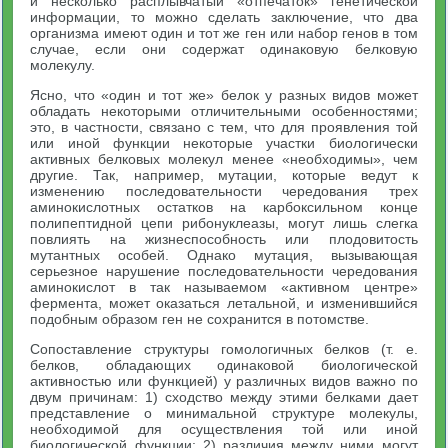
и несколько расплывчатый «отпечаток» генетической
информации, то можно сделать заключение, что два
организма имеют один и тот же ген или набор генов в том
случае, если они содержат одинаковую белковую
молекулу.
Ясно, что «один и тот же» белок у разных видов может
обладать некоторыми отличительными особенностями;
это, в частности, связано с тем, что для проявления той
или иной функции некоторые участки биологически
активных белковых молекул менее «необходимы», чем
другие. Так, например, мутации, которые ведут к
изменению последовательности чередования трех
аминокислотных остатков на карбоксильном конце
полипептидной цепи рибонуклеазы, могут лишь слегка
повлиять на жизнеспособность или плодовитость
мутантных особей. Однако мутация, вызывающая
серьезное нарушение последовательности чередования
аминокислот в так называемом «активном центре»
фермента, может оказаться летальной, и изменившийся
подобным образом ген не сохранится в потомстве.
Сопоставление структуры гомологичных белков (т. е.
белков, обладающих одинаковой биологической
активностью или функцией) у различных видов важно по
двум причинам: 1) сходство между этими белками дает
представление о минимальной структуре молекулы,
необходимой для осуществления той или иной
биологической функции; 2) различия между ними могут