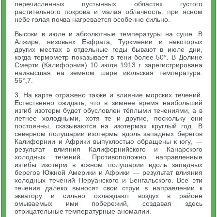
перечисленных пустынных областях густого
растительного покрова и малая облачность: при ясном
небе голая почва нагревается особенно сильно.
Высоки в июле и абсолютные температуры на суше. В
Алжире, низовьях Евфрата, Туркмении и некоторых
других местах в отдельные годы бывают в июле дни,
когда термометр показывает в тени более 50°. В Долине
Смерти (Калифорния) 10 июля 1913 г. зарегистрирована
наивысшая на земном шаре июльская температура:
56°,7.
3. На карте отражено также и влияние морских течений.
Естественно ожидать, что в зимнее время наибольший
изгиб изотерм будет обусловлен тёплыми течениями, а в
летнее холодными, хотя те и другие, поскольку они
постоянны, сказываются на изотермах круглый год. В
северном полушарии изотермы вдоль западных берегов
Калифорнии и Африки выпуклостью обращены к югу, —
результат влияния Калифорнийского и Канарского
холодных течений. Противоположно направленные
изгибы изотерм в южном полушарии вдоль западных
берегов Южной Америки и Африки — результат влияния
холодных течений Перуанского и Бенгальского. Все эти
течения далеко выносят свои струи в направлении к
экватору и сильно охлаждают воздух в районе
омываемых ими побережий, создавая здесь
отрицательные температурные аномалии.