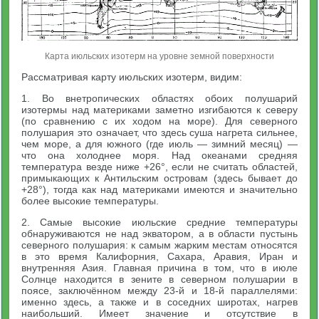
Карта июльских изотерм на уровне земной поверхности
Рассматривая карту июльских изотерм, видим:
1. Во внетропических областях обоих полушарий
изотермы над материками заметно изгибаются к северу
(по сравнению с их ходом на море). Для северного
полушария это означает, что здесь суша нагрета сильнее,
чем море, а для южного (где июль — зимний месяц) —
что она холоднее моря. Над океанами средняя
температура везде ниже +26°, если не считать областей,
примыкающих к Антильским островам (здесь бывает до
+28°), тогда как над материками имеются и значительно
более высокие температуры.
2. Самые высокие июльские средние температуры
обнаруживаются не над экватором, а в области пустынь
северного полушария: к самым жарким местам относятся
в это время Калифорния, Сахара, Аравия, Иран и
внутренняя Азия. Главная причина в том, что в июле
Солнце находится в зените в северном полушарии в
поясе, заключённом между 23-й и 18-й параллелями:
именно здесь, а также и в соседних широтах, нагрев
наибольший. Имеет значение и отсутствие в