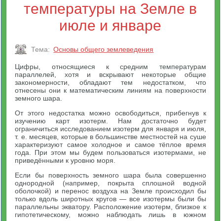
температуры на Земле в
июле и январе
Тема:
Основы общего землеведения
Цифры, относящиеся к средним температурам
параллелей, хотя и вскрывают некоторые общие
закономерности, обладают тем недостатком, что
отнесены они к математическим линиям на поверхности
земного шара.
От этого недостатка можно освободиться, прибегнув к
изучению карт изотерм. Нам достаточно будет
ограничиться исследованием изотерм для января и июля,
т. е. месяцев, которые в большинстве местностей на суше
характеризуют самое холодное и самое тёплое время
года. При этом мы будем пользоваться изотермами, не
приведёнными к уровню моря.
Если бы поверхность земного шара была совершенно
однородной (например, покрыта сплошной водной
оболочкой) и перенос воздуха на Земле происходил бы
только вдоль широтных кругов — все изотермы были бы
параллельны экватору. Расположение изотерм, близкое к
гипотетическому, можно наблюдать лишь в южном