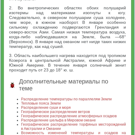
2. Во внетропических областях обоих полушарий
изотермы над материками изогнуты к югу.
Следовательно, в северном полушарии суша холоднее,
чем море, в южном наоборот. В январе особенно
сильному охлаждению подвергаются Гренландия и
северо-восток Азии. Самая низкая температура воздуха,
когда-либо наблюдавшаяся на Земле, была —68°
(Верхоянск). В январе над океаном нет нигде таких низких
температур, как над сушей.
3. Область наибольшего нагрева находится под тропиком
Козерога в центральной Австралии, южной Африке и
Южной Америке. В течение января солнечный зенит
проходит путь от 23 до 18° ю. ш.
Дополнительные материалы по
теме
Распределение температуры по параллелям Земли
Тепловые пояса Земли
Распределение суши и моря
Географическое распределение ветров
Географическое распределение атмосферных осадков
Распределение шельфа в Мировом океане
Географическое распределение торфяных месторождений
в Австралии и Океании
Возможность изменений температуры и осадков на