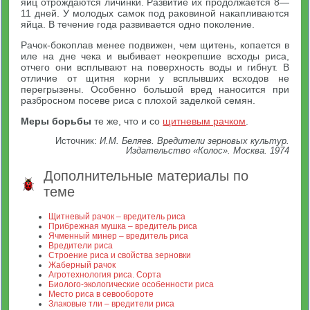
яиц отрождаются личинки. Развитие их продолжается 8—
11 дней. У молодых самок под раковиной накапливаются
яйца. В течение года развивается одно поколение.
Рачок-бокоплав менее подвижен, чем щитень, копается в
иле на дне чека и выбивает неокрепшие всходы риса,
отчего они всплывают на поверхность воды и гибнут. В
отличие от щитня корни у всплывших всходов не
перегрызены. Особенно большой вред наносится при
разбросном посеве риса с плохой заделкой семян.
Меры борьбы
те же, что и со
щитневым рачком
.
Источник:
И.М. Беляев. Вредители зерновых культур.
Издательство «Колос». Москва. 1974
Дополнительные материалы по
теме
Щитневый рачок – вредитель риса
Прибрежная мушка – вредитель риса
Ячменный минер – вредитель риса
Вредители риса
Строение риса и свойства зерновки
Жаберный рачок
Агротехнология риса. Сорта
Биолого-экологические особенности риса
Место риса в севообороте
Злаковые тли – вредители риса