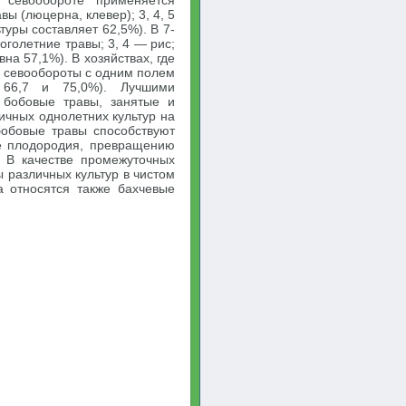
севообороте применяется
ы (люцерна, клевер); 3, 4, 5
туры составляет 62,5%). В 7-
голетние травы; 3, 4 — рис;
на 57,1%). В хозяйствах, где
е севообороты с одним полем
 66,7 и 75,0%). Лучшими
 бобовые травы, занятые и
ичных однолетних культур на
бобовые травы способствуют
е плодородия, превращению
 В качестве промежуточных
различных культур в чистом
 относятся также бахчевые