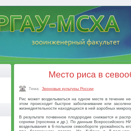
Место риса в севоо
Тема:
Зерновые культуры России
Рис может возделываться на одном месте в течение не
этом происходит быстрое заболачивание или засолен
жизнедеятельности находящихся в ней аэробных микроо
В результате почвенное плодородие снижается и расп
сорняки (просянка и др.). По данным Всероссийского НИ
возделывания в 6-польном севообороте урожайность его