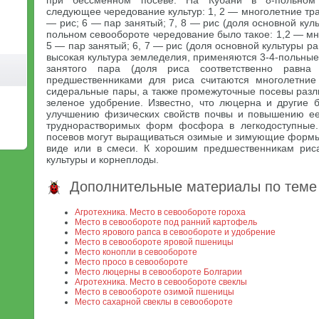
при бессменном посеве. На Кубани в 8-польном 
следующее чередование культур: 1, 2 — многолетние трав
— рис; 6 — пар занятый; 7, 8 — рис (доля основной куль
польном севообороте чередование было такое: 1,2 — мно
5 — пар занятый; 6, 7 — рис (доля основной культуры рав
высокая культура земледелия, применяются 3-4-польны
занятого пара (доля риса соответственно равна
предшественниками для риса считаются многолетние
сидеральные пары, а также промежуточные посевы разл
зеленое удобрение. Известно, что люцерна и другие 
улучшению физических свойств почвы и повышению е
труднорастворимых форм фосфора в легкодоступные.
посевов могут выращиваться озимые и зимующие формы 
виде или в смеси. К хорошим предшественникам риса
культуры и корнеплоды.
Дополнительные материалы по теме
Агротехника. Место в севообороте гороха
Место в севообороте под ранний картофель
Место ярового рапса в севообороте и удобрение
Место в севообороте яровой пшеницы
Место конопли в севообороте
Место просо в севообороте
Место люцерны в севообороте Болгарии
Агротехника. Место в севообороте свеклы
Место в севообороте озимой пшеницы
Место сахарной свеклы в севообороте