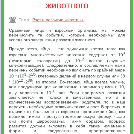
животного
Тема:
Рост и развитие животных
Сравнивая яйцо й взрослый организм, мы можем
перечислить те события, которые необходимы для
успешного завершения развития животного.
Прежде всего, яйца — это одиночные клетки, тогда как
3
взрослые многоклеточные животные содержат от 10
12
(некоторые коловратки) до 10
клеток (крупные
млекопитающие). Следовательно, в составляемый нами
перечень событий необходимо включить по крайней мере
3
10
10 * (10
~2
) клеточных делений в нервом случае или 38
12
38
* (10
~2
) во втором. Во-вторых, яйца всегда мельче,
чем продуцирующие их животные, например у киви в 10,
10
а у человека в 10
раз. Если программа развития
заключается не только в качественном, но и в
количественном воспроизведении родителя, то в наш
перечень необходимо включить также и рост. В-третьих, в
отличие от большинства взрослых организмов яйца, как
правило, имеют простую геометрическую форму, часто
они почти шарообразны. Таким образом, процесс
развития должен включать в себя также изменение
формы и, следовательно, пространственное