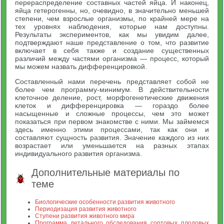
перераспределение составных частей яйца. И наконец,
яйца гетерогенны, но, очевидно, в значительно меньшей
степени, чем взрослые организмы, по крайней мере на
тех уровнях наблюдения, которые нам доступны.
Результаты экспериментов, как мы увидим далее,
подтверждают наше представление о том, что развитие
включает в себя также и создание существенных
различий между частями организма — процесс, который
мы можем назвать дифференцировкой.
Составленный нами перечень представляет собой не
более чем программу-минимум. В действительности
клеточное деление, рост, морфогенетические движения
клеток и дифференцировка — гораздо более
насыщенные и сложные процессы, чем это может
показаться при первом знакомстве с ними. Мы займемся
здесь именно этими процессами, так как они и
составляют сущность развития. Значение каждого из них
возрастает или уменьшается на разных этапах
индивидуального развития организма.
Дополнительные материалы по
теме
Биологические особенности развития животного
Периодизация развития животного
Ступени развития животного мира
Программа детального обследования сортовых плодовых