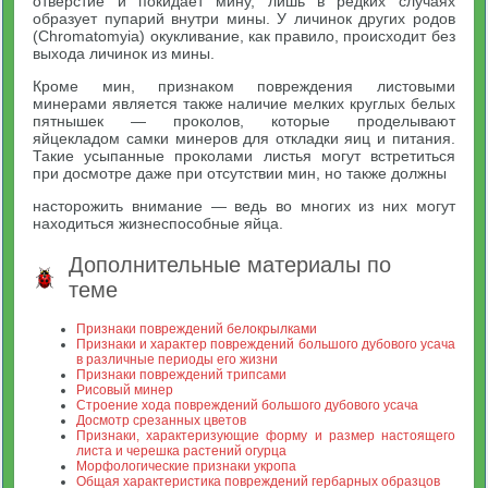
отверстие и покидает мину, лишь в редких случаях
образует пупарий внутри мины. У личинок других родов
(Chromatomyia) окукливание, как правило, происходит без
выхода личинок из мины.
Кроме мин, признаком повреждения листовыми
минерами является также наличие мелких круглых белых
пятнышек — проколов, которые проделывают
яйцекладом самки минеров для откладки яиц и питания.
Такие усыпанные проколами листья могут встретиться
при досмотре даже при отсутствии мин, но также должны
насторожить внимание — ведь во многих из них могут
находиться жизнеспособные яйца.
Дополнительные материалы по
теме
Признаки повреждений белокрылками
Признаки и характер повреждений большого дубового усача
в различные периоды его жизни
Признаки повреждений трипсами
Рисовый минер
Строение хода повреждений большого дубового усача
Досмотр срезанных цветов
Признаки, характеризующие форму и размер настоящего
листа и черешка растений огурца
Морфологические признаки укропа
Общая характеристика повреждений гербарных образцов