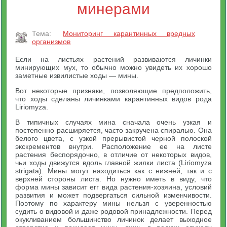
минерами
Тема:
Мониторинг карантинных вредных
организмов
Если на листьях растений развиваются личинки
минирующих мух, то обычно можно увидеть их хорошо
заметные извилистые ходы — мины.
Вот некоторые признаки, позволяющие предположить,
что ходы сделаны личинками карантинных видов рода
Liriomyza.
В типичных случаях мина сначала очень узкая и
постепенно расширяется, часто закручена спиралью. Она
белого цвета, с узкой прерывистой черной полоской
экскрементов внутри. Расположение ее на листе
растения беспорядочно, в отличие от некоторых видов,
чьи ходы движутся вдоль главной жилки листа (Liriomyza
strigata). Мины могут находиться как с нижней, так и с
верхней стороны листа. Но нужно иметь в виду, что
форма мины зависит err вида растения-хозяина, условий
развития и может подвергаться сильной изменчивости.
Поэтому по характеру мины нельзя с уверенностью
судить о видовой и даже родовой принадлежности. Перед
окукливанием большинство личинок делает выходное