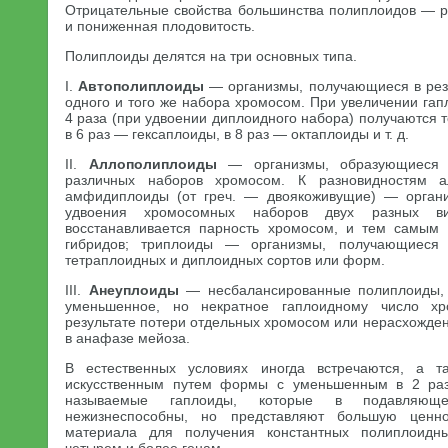
Отрицательные свойства большинства полиплоидов — р
и пониженная плодовитость.
Полиплоиды делятся на три основных типа.
I.
Автополиплоиды
— организмы, получающиеся в резу
одного и того же набора хромосом. При увеличении га
4 раза (при удвоении диплоидного набора) получаются 
в 6 раз — гексаплоиды, в 8 раз — октаплоиды и т. д.
II.
Аллополиплоиды
— организмы, образующиеся в
различных наборов хромосом. К разновидностям ал
амфидиплоиды (от греч. — двоякоживущие) — органи
удвоения хромосомных наборов двух разных 
восстанавливается парность хромосом, и тем самым 
гибридов; триплоиды — организмы, получающиеся 
тетраплоидных и диплоидных сортов или форм.
III.
Анеуплоиды
— несбалансированные полиплоиды,
уменьшенное, но некратное гаплоидному число х
результате потери отдельных хромосом или нерасхожде
в анафазе мейоза.
В естественных условиях иногда встречаются, а т
искусственным путем формы с уменьшенным в 2 ра
называемые гаплоиды, которые в подавляюще
нежизнеспособны, но представляют большую ценно
материала для получения константных полиплоидн