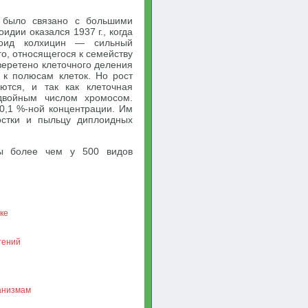
я было связано с большими
дии оказался 1937 г., когда
лоид колхицин — сильный
о, относящегося к семейству
веретено клеточного деления
к полюсам клеток. Но рост
тся, и так как клеточная
 двойным числом хромосом.
0,1 %-ной концентрации. Им
стки и пыльцу диплоидных
ы более чем у 500 видов
ке
тений
ганизмам