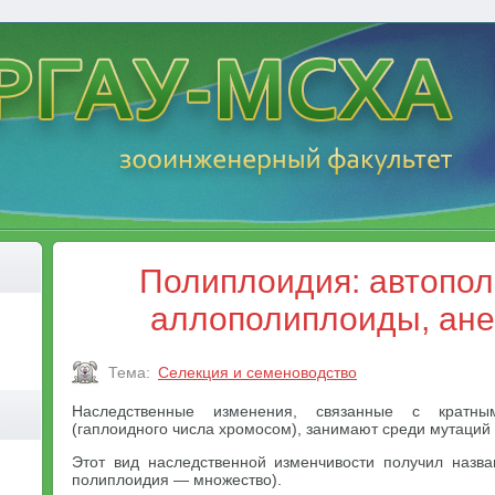
Полиплоидия: автопо
аллополиплоиды, ан
Тема:
Селекция и семеноводство
Наследственные изменения, связанные с кратны
(гаплоидного числа хромосом), занимают среди мутаций
Этот вид наследственной изменчивости получил назв
полиплоидия — множество).