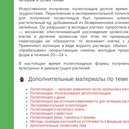
четырем и более генам.
Искусственное получение полиплоидов долгое врем
трудностями. Переломным в экспериментальной полиплои
для получения полиплоидов был применен алка
растительный яд, добываемый из безвременника осеннег
лилейных. Он разрушает в молодых клетках проростков 
— механизм, обеспечивающий расхождение хромосом 
клетки и деление хромосом при этом не прекращаю
перегородка не образуется, то возникает клетка с
Применяют колхицин в виде водного раствора, обычно 
обрабатывают прорастающие семена, молодые проро
форм в течение 20—24 ч.
В настоящее время полиплоидные формы получен
культурных и дикорастущих растений.
Дополнительные материалы по теме
Полиплоидия — явление изменения числа хромосом в клет
Полиплоидия. Использование автополиплоидов
Полиплоидия у дыни
Полиплоидия как источник изменчивости для селекции рас
Экспериментальная полиплоидия
Полиплоидия и мутагенез осины
Полиплоидия у животных
Полиплоидия репы, турнепса и брюквы
Методы селекции растений на устойчивость к вредным ор
Дополнительные хромосомы лука