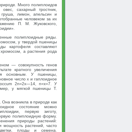
природе. Много полиплоидов
 овес, сахарный тростник,
, груша, лимон, апельсин и
отобранные человеком за их
ражению П. М. Жуковского,
оидии».
венные полиплоидные ряды.
ромосом, у твердой пшеницы
ды картофеля составляют
8 хромосом, а растения рода
еном — совокупность генов
ьтате кратного увеличения
тся основным. У пшеницы,
новное число х и гаплоидное
ococcum 2n=2х—14, n=х=7. У
имер, у мягкой пшеницы Т.
 Она возникла в природе как
лоидное состояние можно
плоидии, первую зиготу,
первую полиплоидную форму.
менения природы растений:
 и мощность растений, часто
ветки, плоды и семена.