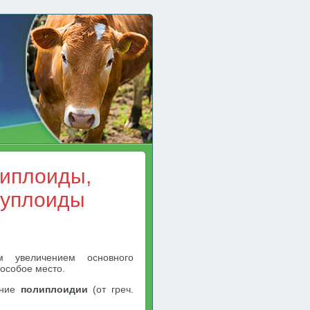
липлоиды,
еуплоиды
м увеличением основного
 особое место.
ание
полиплоидии
(от греч.