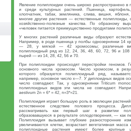
Явление полиплоидии очень широко распространено в 
и среди культурных растений. Пшеница, картофель,
хлопчатник, табак, земляника, слива, вишня, яблоня
многие другие растения — естественные полиплоиды, 
хозяйственно-полезные качества. По образному вы
«человек питается преимущественно продуктами полипл
У многих растений различные виды образуют естест
Например, в роде пшеница у полбы однозернянки 14 х
— 28, у мягкой — 42 хромосомы; различные ви
полиплоидный ряд из 12, 24, 36, 48, 60, 72, 96 и 10
пырей — из 14, 28, 42, 56 и 70.
При полиплоидии происходят перестройки геномов. Г
основного числа хромосом. Число хромосом, в резул
которого образуется полиплоидный ряд, называе
например, основное число х—7. У диплоидных видов ос
число совпадают. Так, у однозернянки Triticum mon
полиплоидных видов эти числа не совпадают. Напр
aestivum 2n = 6* = 42, n=3*=21.
Полиплоидия играет большую роль в эволюции растений.
естественное следствие полового процесса. Дип
рассматривать как первый шаг в развитии поли
образовавшуюся в результате оплодотворения, — как 
Полиплоидия вызывает глубокие разносторонние из
увеличиваются клетки, возрастает вегетативная масса
полиплоидные растения имеют более крупные ц