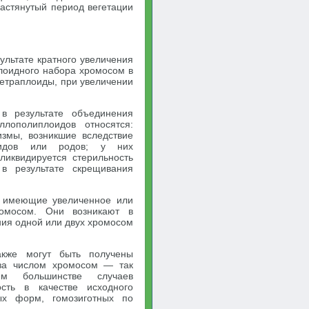
астянутый период вегетации
льтате кратного увеличения
плоидного набора хромосом в
тетраплоиды, при увеличении
 результате объединения
лополиплоидов относятся:
змы, возникшие вследствие
видов или родов; у них
ликвидируется стерильность
в результате скрещивания
 имеющие увеличенное или
ромосом. Они возникают в
ния одной или двух хромосом
акже могут быть получены
за числом хромосом — так
м большинстве случаев
сть в качестве исходного
ых форм, гомозиготных по