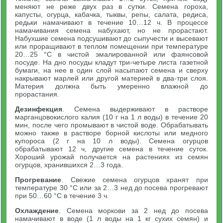
меняют не реже двух раз в сутки. Семена гороха,
капусты, огурца, кабачка, тыквы, репы, салата, редиса,
редьки намачивают в течение 10…12 ч. В процессе
намачивания семена набухают, но не прорастают.
Набухшие семена подсушивают до сыпучести и высевают
или проращивают в теплом помещении при температуре
20…25 °С в чистой эмалированной или фаянсовой
посуде. На дно посуды кладут три-четыре листа газетной
бумаги, на нее в один слой насыпают семена и сверху
накрывают марлей или другой материей в два-три слоя.
Материя должна быть умеренно влажной до
прорастания.
Дезинфекция
. Семена выдерживают в растворе
марганцовокислого калия (10 г на 1 л воды) в течение 20
мин, после чего промывают в чистой воде. Обрабатывать
можно также в растворе борной кислоты или медного
купороса (2 г на 10 л воды). Семена огурцов
обрабатывают 12 ч, другие семена в течение суток.
Хороший урожай получается на растениях из семян
огурцов, хранившихся 2…3 года.
Прогревание
. Свежие семена огурцов хранят при
температуре 30 °С или за 2…3 нед до посева прогревают
при 50…60 °С в течение 3 ч.
Охлаждение
. Семена моркови за 2 нед до посева
намачивают в воде (1 л воды на 1 кг сухих семян) и