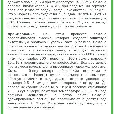
держат в помещении при температуре 15…22°С. Семена
перемешивают через 3…4 ч и при подсыхании верхнего
слоя обрызгивают водой. Когда наклюнется 5 % семян,
что у моркови происходит на 4…5 день, их помещают на
лед или снег, чтобы до посева они были при температуре
0°С. Семена перемешивают через 2…3 дня, а перед
посевом их подсушивают до состояния сыпучести.
Дражирование
. При этом процессе семена
обволакиваются смесью, которая создает защитную
питательную оболочку и увеличивает их размер. Семена
слабо увлажняют раствором навоза (1 кг на 10 л воды) и
помещают в стеклянную банку, в которую засыпано
немного питательной смеси, составленной из 600 г сухого
низинного торфа, 300 г перегноя, 100 г сухого навоза и
10…15 г порошковидного суперфосфата. Все составные
части смеси измельчают и просеивают через мелкое сито.
Смесь в банку кладут небольшими порциями и
встряхивают. Частицы смеси прилипают к семенам,
образуя комочки в виде драже, которые доводят до
размера 2,5…3 мм для семян моркови и петрушки. До
посева их хранят как обычно. Перед посевом смачивают
и 1…3 сут выдерживают при температуре 20…25 °С под
влажной мешковиной, а потом сеют. Семена,
дражированные весной, не просушивают, а держат под
мешковиной 1…3 сут. Их можно сеять под зиму или в
более ранние сроки весной.