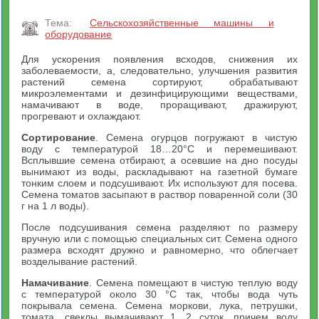
Тема:
Сельскохозяйственные машины и
оборудование
Для ускорения появления всходов, снижения их
заболеваемости, а, следовательно, улучшения развития
растений семена сортируют, обрабатывают
микроэлементами и дезинфицирующими веществами,
намачивают в воде, проращивают, дражируют,
прогревают и охлаждают.
Сортирование
. Семена огурцов погружают в чистую
воду с температурой 18…20°С и перемешивают.
Всплывшие семена отбирают, а осевшие на дно посуды
вынимают из воды, раскладывают на газетной бумаге
тонким слоем и подсушивают. Их используют для посева.
Семена томатов засыпают в раствор поваренной соли (30
г на 1 л воды).
После подсушивания семена разделяют по размеру
вручную или с помощью специальных сит. Семена одного
размера всходят дружно и равномерно, что облегчает
возделывание растений.
Намачивание
. Семена помещают в чистую теплую воду
с температурой около 30 °С так, чтобы вода чуть
покрывала семена. Семена моркови, лука, петрушки,
томата, свеклы вымачивают 1…2 суток, причем воду