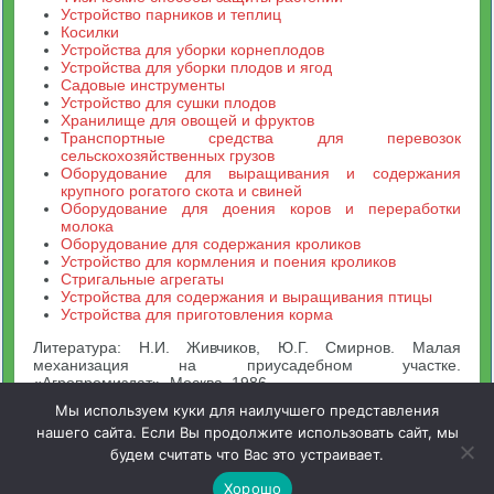
Устройство парников и теплиц
Косилки
Устройства для уборки корнеплодов
Устройства для уборки плодов и ягод
Садовые инструменты
Устройство для сушки плодов
Хранилище для овощей и фруктов
Транспортные средства для перевозок
сельскохозяйственных грузов
Оборудование для выращивания и содержания
крупного рогатого скота и свиней
Оборудование для доения коров и переработки
молока
Оборудование для содержания кроликов
Устройство для кормления и поения кроликов
Стригальные агрегаты
Устройства для содержания и выращивания птицы
Устройства для приготовления корма
Литература: Н.И. Живчиков, Ю.Г. Смирнов. Малая
механизация на приусадебном участке.
«Агропромиздат». Москва. 1986
Мы используем куки для наилучшего представления
нашего сайта. Если Вы продолжите использовать сайт, мы
будем считать что Вас это устраивает.
Зооинженерный факультет МСХА. Неофициальный сайт
Хорошо