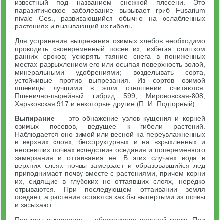
известный под названием снежной плесени. Это
паразитическое заболевание вызывает гриб Fusarium
nivale Ces., развивающийся обычно на ослабленных
растениях и вызывающий их гибель.
Для устранения выпревания озимых хлебов необходимо
проводить своевременный посев их, избегая слишком
ранних сроков; ускорять таяние снега в пониженных
местах разрыхлением его или осыпая поверхность золой,
минеральными удобрениями; возделывать сорта,
устойчивые против выпревания. Из сортов озимой
пшеницы лучшими в этом отношении считаются:
Пшенично-пырейный гибрид 599, Мироновская-808,
Харьковская 917 и некоторые другие (П. И. Подгорный).
Выпирание
— это обнажение узлов кущения и корней
озимых посевов, ведущее к гибели растений.
Наблюдается оно зимой или весной на переувлажненных
в верхних слоях, бесструктурных и на взрыхленных и
неосевших почвах вследствие оседания и попеременного
замерзания и оттаивания ее. В этих случаях вода в
верхних слоях почвы замерзает и образовавшийся лед
приподнимает почву вместе с растениями, причем корни
их, сидящие в глубоких не оттаявших слоях, нередко
отрываются. При последующем оттаивании земля
оседает, а растения остаются как бы выпертыми из почвы
и засыхают.
Причины выпирания — образование ледяной корки. При