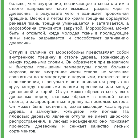
больше, чем внутренние; возникающее в связи с этим в
стволе напряжение часто вызывает разрыв коры и
древесины, в результате чего и возникает продольная
трещина. Весной и летом по краям трещины образуется
раневая ткань, трещина уменьшается и затягивается, а
морозобоина становится закрытой. Морозобоина может
быть и открытой, когда молодая ткань в последующие
зимы вновь разрывается и способствует загниванию
древесины.
Отлуп
в отличие от морозобоины представляет собой
внутреннюю трещину в стволе дерева, возникающую
между годичными слоями. Он образуется при внезапном
и быстром повышении температуры после больших
морозов, когда внутренние части ствола, не успевшие
сравняться по температуре с наружными, отстают от них
в расширении, в результате чего появляется разрыв по
кругу между годичными слоями древесины или между
древесиной и корой. Отлуп может образоваться у всех
древесных пород, главным образом в нижней части
ствола, и распространяться в длину на несколько метров.
Он может быть частичный, захватывающий часть круга
дерева, и замкнутый, кольцевой, или полный. На
плодовых деревьях явление отлупа не имеет широкого
распространения, в лесных насаждениях оно понижает
прочность древесины и снижает качество лесных
сортиментов.