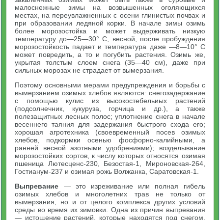
малоснежные зимы на возвышенных оголяющихся
местах, на переувлажненных с осени глинистых почвах и
при образовании ледяной корки. В начале зимы озимь
более морозостойка и может выдерживать низкую
температуру до—25—30° С, весной, после пробуждения
морозостойкость падает и температура даже —8—10° С
может повредить, а то и погубить растения. Озимь же,
укрытая толстым слоем снега (35—40 см), даже при
сильных морозах не страдает от вымерзания.
Поэтому основными мерами предупреждения и борьбы с
вымерзанием озимых хлебов являются: снегозадержание
с помощью кулис из высокостебельиых растений
(подсолнечник, кукуруза, горчица и др.), а также
полезащитных лесных полос; уплотнение снега в начале
весеннего таяния для задержания быстрого схода его;
хорошая агротехника (своевременный посев озимых
хлебов, подкормки осенью фосфорно-калийными, а
ранней весной азотными удобрениями); возделывание
морозостойких сортов, к числу которых относятся озимая
пшеница Лютесценс-230, Безостая-1, Мироновская-264,
Гостианум-237 и озимая рожь Волжанка, Саратовская-1.
Выпревание
— это изреживание или полная гибель
озимых хлебов и многолетних трав не только от
вымерзания, но и от целого комплекса других условий
среды во время их зимовки. Одна из причин выпревания
— истощение растений, которые находятся под снегом,