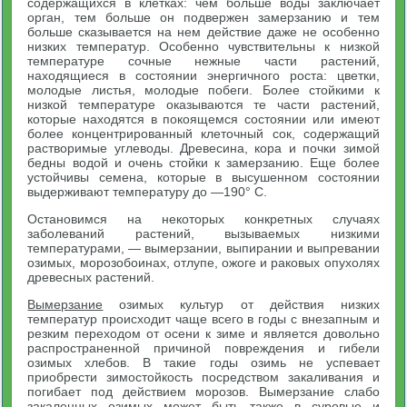
содержащихся в клетках: чем больше воды заключает
орган, тем больше он подвержен замерзанию и тем
больше сказывается на нем действие даже не особенно
низких температур. Особенно чувствительны к низкой
температуре сочные нежные части растений,
находящиеся в состоянии энергичного роста: цветки,
молодые листья, молодые побеги. Более стойкими к
низкой температуре оказываются те части растений,
которые находятся в покоящемся состоянии или имеют
более концентрированный клеточный сок, содержащий
растворимые углеводы. Древесина, кора и почки зимой
бедны водой и очень стойки к замерзанию. Еще более
устойчивы семена, которые в высушенном состоянии
выдерживают температуру до —190° С.
Остановимся на некоторых конкретных случаях
заболеваний растений, вызываемых низкими
температурами, — вымерзании, выпирании и выпревании
озимых, морозобоинах, отлупе, ожоге и раковых опухолях
древесных растений.
Вымерзание
озимых культур от действия низких
температур происходит чаще всего в годы с внезапным и
резким переходом от осени к зиме и является довольно
распространенной причиной повреждения и гибели
озимых хлебов. В такие годы озимь не успевает
приобрести зимостойкость посредством закаливания и
погибает под действием морозов. Вымерзание слабо
закаленных озимых может быть также в суровые и