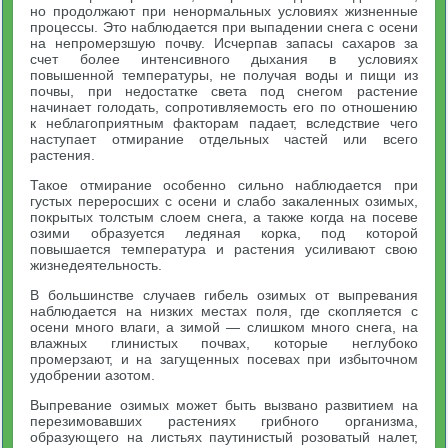
но продолжают при ненормальных условиях жизненные
процессы. Это наблюдается при выпадении снега с осени
на непромерзшую почву. Исчерпав запасы сахаров за
счет более интенсивного дыхания в условиях
повышенной температуры, не получая воды и пищи из
почвы, при недостатке света под снегом растение
начинает голодать, сопротивляемость его по отношению
к неблагоприятным факторам падает, вследствие чего
наступает отмирание отдельных частей или всего
растения.
Такое отмирание особенно сильно наблюдается при
густых переросших с осени и слабо закаленных озимых,
покрытых толстым слоем снега, а также когда на посеве
озими образуется ледяная корка, под которой
повышается температура и растения усиливают свою
жизнедеятельность.
В большинстве случаев гибель озимых от выпревания
наблюдается на низких местах поля, где скопляется с
осени много влаги, а зимой — слишком много снега, на
влажных глинистых почвах, которые неглубоко
промерзают, и на загущенных посевах при избыточном
удобрении азотом.
Выпревание озимых может быть вызвано развитием на
перезимовавших растениях грибного организма,
образующего на листьях паутинистый розоватый налет,