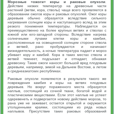
Морозные «ожоги» коры и раковые опухоли
.
Действие низких температур на древесные части
растений (ветви, кора, стволы) чаще всего проявляется в
образовании ожогов коры и раковых опухолей. Ожог коры
деревьев обычно образуется вследствие сильного
нагревания солнцем коры и наступающего вслед за этим
резкого понижения температуры. Наблюдается он
преимущественно на более крупных ветвях и стволах с
южной или юго-западной стороны. Вследствие нагрева
солнечными лучами клетки коры и камбия,
расположенные на освещенной солнцем стороне ствола
и ветвей, рано пробуждаются и начинают
жизнедеятельность, а ночью температура падает и мороз
убивает кору и камбий. Кора в таких местах ствола и
ветвей темнеет, подсыхает и отпадает, обнажая
древесину. Такие ожоги наносят большой вред плодовым
деревьям, например, зимой на Дальнем Востоке, а летом
в среднеазиатских республиках.
Раковые опухоли появляются в результате такого же
повреждения камбия и коры на ветвях плодовых
деревьев. Но вокруг пораженного места образуется
наплыв, состоящий из сочной ткани, богатой водой и
пластическими веществами. Если этот наплыв не успеет
одеревенеть и подвергается новому действию мороза, то
рана уже не заживает, остается открытой и окружается
утолщенными краями, состоящими из ряда новых
наплывов. Присутствие таких раковых образований