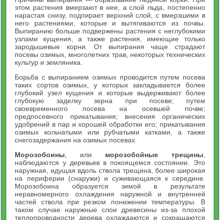
этом растения вмерзают в нее, а слой льда, постепенно
нарастая снизу, подпирает верхний слой, с вмерзшими в
него растениями, которые и вытягиваются из почвы.
Выпиранию больше подвержены растения с неглубокими
узлами кущения, а также растения, имеющие только
зародышевые корни. От выпирания чаще страдают
посевы озимых, многолетних трав, некоторых технических
культур и земляника.
Борьба с выпиранием озимых проводится путем посева
таких сортов озимых, у которых закладывается более
глубокий узел кущения и которые выдерживают более
глубокую заделку зерна при посеве; путем
своевременного посева на осевшей почве;
предпосевного прикатывания; внесения органических
удобрений в пар и хорошей обработки его; прикатывания
озимых кольчатыми или рубчатыми катками, а также
снегозадержания на озимых посевах.
Морозобоины
, или
морозобойные трещины
,
наблюдаются у деревьев в покоящемся состоянии. Это
наружная, идущая вдоль ствола трещина, более широкая
на периферии (снаружи) и суживающаяся к середине.
Морозобоина образуется зимой в результате
неравномерного охлаждения наружной и внутренней
частей ствола при резком понижении температуры. В
таком случае наружные слои древесины из-за плохой
теплопроводности дерева охлаждаются и сокращаются