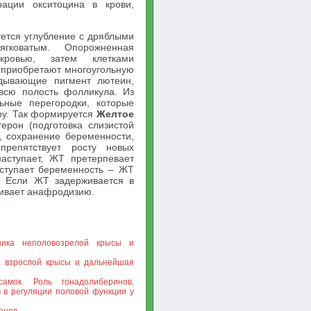
ации окситоцина в крови,
ется углубление с дряблыми
гковатым. Опорожненная
кровью, затем клетками
и приобретают многоугольную
дывающие пигмент лютеин,
всю полость фолликула. Из
ьные перегородки, которые
ру. Так формируется
Желтое
рон (подготовка слизистой
, сохранение беременности,
препятствует росту новых
аступает, ЖТ претерпевает
аступает беременность – ЖТ
. Если ЖТ задерживается в
ливает анафродизию.
чника неполовозрелой крысы и
ка взрослой крысы и дальнейшая
амок. Роль гонадолиберинов,
 в регуляции половой функции у