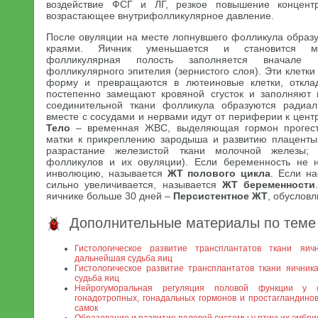
воздействие ФСГ и ЛГ, резкое повышение концентр
возрастающее внутрифолликулярное давление.
После овуляции на месте лопнувшего фолликула образу
краями. Яичник уменьшается и становится мя
фолликулярная полость заполняется вначале 
фолликулярного эпителия (зернистого слоя). Эти клетк
форму и превращаются в лютеиновые клетки, откла
постепенно замещают кровяной сгусток и заполняют 
соединительной ткани фолликула образуются радиал
вместе с сосудами и нервами идут от периферии к цент
Тело
– временная ЖВС, выделяющая гормон прогесте
матки к прикреплению зародыша и развитию плаценты
разрастание железистой ткани молочной железы; 
фолликулов и их овуляции). Если беременность не н
инволюцию, называется
ЖТ полового цикла
. Если н
сильно увеличивается, называется
ЖТ беременности
яичнике больше 30 дней –
Персистентное ЖТ
, обуслов
Дополнительные материалы по теме
Гистологическое развитие трансплантатов ткани яи
дальнейшая судьба яиц
Гистологическое развитие трансплантатов ткани яични
судьба яиц
Нейрогуморальная регуляция половой функции у с
гонадотропных, гонадальных гормонов и простагландинов
самок