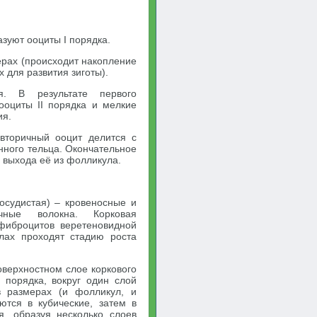
зуют ооциты I порядка.
ерах (происходит накопление
 для развития зиготы).
я. В результате первого
ооциты II порядка и мелкие
ия.
вторичный ооцит делится с
нного тельца. Окончательное
 выхода её из фолликула.
сосудистая) – кровеносные и
чные волокна. Корковая
фиброцитов веретеновидной
лах проходят стадию роста
верхностном слое коркового
 порядка, вокруг один слой
в размерах (и фолликул, и
тся в кубические, затем в
я, образуя несколько слоев