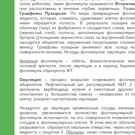
(zona pellucida), такие фолликулы называются
Вторичн
они расположены в яичнике глубже первичных. Разви
Граафовы
Пузырьки
. По мере превращения фолли
жидкость, которая, сливаясь, сдавливает клетки фолли
ними образуется полость. В результате пузырек и
оболочку (теку) из фиброзного и сосудистого слоев, мн
(зернистый слой), полость, заполненную фолликулярн
бугорок (утолщение зернистого слоя) на внутренней бок
находится яйцеклетка, окруженная несколькими слоями
венец). Граафовы пузырьки занимают всю толщу ко
поверхности яичника. Исходы фолликулов: овуляция, атр
Атрезия
фолликула – гибель, физиологическое явл
половой зрелости, после овуляции и в период берем
фолликула образуется ЖТ.
Овуляция
– процесс вскрытия созревшего фоллик
яйцеклетки. Рефлекторный акт, регулируемый КБП. 2 
крольчиха, верблюдица, нутрия и некоторые другие)
спонтанная (у большинства самок) – независимо от по
коитус ускоряет наступление овуляции.
Незадолго до овуляции кровеносные сосуды яичника
кровоток, увеличивается количество фолликулярной
фолликула истончается, на его поверхности появляетс
сосудов и фолликулярных клеток. В этом месте оболоч
разрывается, образуется овальное отверстие, через кот
жидкость с ооцитом II.
Причины
: лизис стенки фолликул