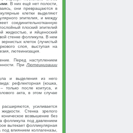
ыми
. В них ещё нет полости,
ваясь, они превращаются в
кулярные клетки выделяют
кулярного эпителия, и между
меет соединительнотканную
огослойный плоский эпителий
ой жидкостью, и яйценоский
овой стенке фолликула. В нем
 зернистых клеток (лучистый
ркового слоя, выступая на
езия, лютеинизация.
ение. Перед наступлением
енности. При
Лютеинизации
ула и выделения из него
вида: рефлекторная (кошка,
 – только после коитуса, и
лового акта, в этом случае
 расширяются, усиливается
 жидкости. Стенка зрелого
я коническое возвышение без
ка фолликула под давлением
орое вытекает фолликулярная
а под влиянием коллагеназы,