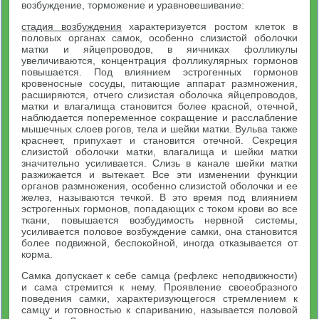
возбуждение, торможение и уравновешивание:
стадия возбуждения
характеризуется ростом клеток в
половых органах самок, особенно слизистой оболочки
матки и яйцепроводов, в яичниках фолликулы
увеличиваются, концентрация фолликулярных гормонов
повышается. Под влиянием эстрогенных гормонов
кровеносные сосуды, питающие аппарат размножения,
расширяются, отчего слизистая оболочка яйцепроводов,
матки и влагалища становится более красной, отечной,
наблюдается попеременное сокращение и расслабление
мышечных слоев рогов, тела и шейки матки. Вульва также
краснеет, припухает и становится отечной. Секреция
слизистой оболочки матки, влагалища и шейки матки
значительно усиливается. Слизь в канале шейки матки
разжижается и вытекает. Все эти изменении функции
органов размножения, особенно слизистой оболочки и ее
желез, называются течкой. В это время под влиянием
эстрогенных гормонов, попадающих с током крови во все
ткани, повышается возбудимость нервной системы,
усиливается половое возбуждение самки, она становится
более подвижной, беспокойной, иногда отказывается от
корма.
Самка допускает к себе самца (рефлекс неподвижности)
и сама стремится к нему. Проявление своеобразного
поведения самки, характеризующегося стремлением к
самцу и готовностью к спариванию, называется половой