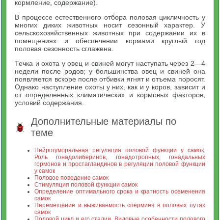
кормление, содержание).
В процессе естественного отбора половая цикличность у
многих диких животных носит сезонный характер. У
сельскохозяйственных животных при содержании их в
помещениях и обеспечении кормами круглый год
половая сезонность сглажена.
Течка и охота у овец и свиней могут наступать через 2—4
недели после родов; у большинства овец и свиней она
появляется вскоре после отбивки ягнят и отъема поросят.
Однако наступление охоты у них, как и у коров, зависит и
от определенных климатических и кормовых факторов,
условий содержания.
Дополнительные материалы по
теме
Нейрогуморальная регуляция половой функции у самок.
Роль гонадолиберинов, гонадотропных, гонадальных
гормонов и простагландинов в регуляции половой функции
у самок
Половое поведение самок
Стимуляция половой функции самок
Определение оптимального срока и кратность осеменения
самок
Перемещение и выживаемость спермиев в половых путях
самок
Половой цикл и его стадии. Видовые особенности полового