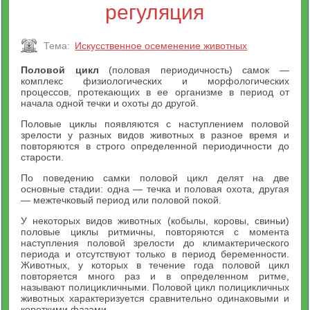
регуляция
Тема:
Искусственное осеменение животных
Половой цикл
(половая периодичность) самок —
комплекс физиологических и морфологических
процессов, протекающих в ее организме в период от
начала одной течки и охоты до другой.
Половые циклы появляются с наступлением половой
зрелости у разных видов животных в разное время и
повторяются в строго определенной периодичности до
старости.
По поведению самки половой цикл делят на две
основные стадии: одна — течка и половая охота, другая
— межтечковый период или половой покой.
У некоторых видов животных (кобылы, коровы, свиньи)
половые циклы ритмичны, повторяются с момента
наступления половой зрелости до климактерического
периода и отсутствуют только в период беременности.
Животных, у которых в течение года половой цикл
повторяется много раз и в определенном ритме,
называют полицикличными. Половой цикл полицикличных
животных характеризуется сравнительно одинаковыми и
короткими фазами.