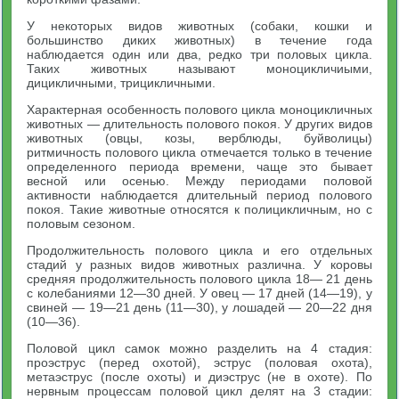
У некоторых видов животных (собаки, кошки и
большинство диких животных) в течение года
наблюдается один или два, редко три половых цикла.
Таких животных называют моноцикличиыми,
дицикличными, трицикличными.
Характерная особенность полового цикла моноцикличных
животных — длительность полового покоя. У других видов
животных (овцы, козы, верблюды, буйволицы)
ритмичность полового цикла отмечается только в течение
определенного периода времени, чаще это бывает
весной или осенью. Между периодами половой
активности наблюдается длительный период полового
покоя. Такие животные относятся к полицикличным, но с
половым сезоном.
Продолжительность полового цикла и его отдельных
стадий у разных видов животных различна. У коровы
средняя продолжительность полового цикла 18— 21 день
с колебаниями 12—30 дней. У овец — 17 дней (14—19), у
свиней — 19—21 день (11—30), у лошадей — 20—22 дня
(10—36).
Половой цикл самок можно разделить на 4 стадия:
проэструс (перед охотой), эструс (половая охота),
метаэструс (после охоты) и диэструс (не в охоте). По
нервным процессам половой цикл делят на 3 стадии: