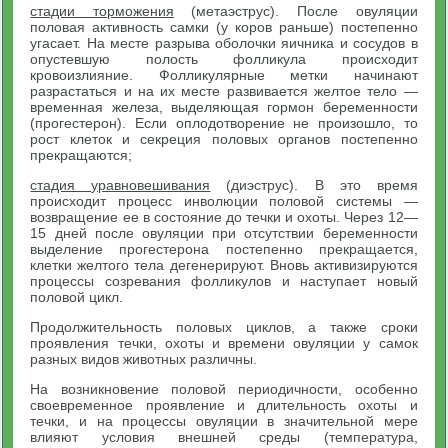
стадии торможения
(метаэструс). После овуляции
половая активность самки (у коров раньше) постепенно
угасает. На месте разрыва оболочки яичника и сосудов в
опустевшую полость фолликула происходит
кровоизлияние. Фолликулярные метки начинают
разрастаться и на их месте развивается желтое тело —
временная железа, выделяющая гормон беременности
(прогестерон). Если оплодотворение не произошло, то
рост клеток и секреция половых органов постепенно
прекращаются;
стадия уравновешивания
(диэструс). В это время
происходит процесс инволюции половой системы —
возвращение ее в состояние до течки и охоты. Через 12—
15 дней после овуляции при отсутствии беременности
выделение прогестерона постепенно прекращается,
клетки желтого тела дегенерируют. Вновь активизируются
процессы созревания фолликулов и наступает новый
половой цикл.
Продолжительность половых циклов, а также сроки
проявления течки, охоты и времени овуляции у самок
разных видов животных различны.
На возникновение половой периодичности, особенно
своевременное проявление и длительность охоты и
течки, и на процессы овуляции в значительной мере
влияют условия внешней среды (температура,