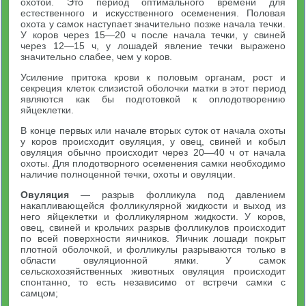
охотой. Это период оптимального времени для
естественного и искусственного осеменения. Половая
охота у самок наступает значительно позже начала течки.
У коров через 15—20 ч после начала течки, у свиней
через 12—15 ч, у лошадей явление течки выражено
значительно слабее, чем у коров.
Усиление притока крови к половым органам, рост и
секреция клеток слизистой оболочки матки в этот период
являются как бы подготовкой к оплодотворению
яйцеклетки.
В конце первых или начале вторых суток от начала охоты
у коров происходит овуляция, у овец, свиней и кобыл
овуляция обычно происходит через 20—40 ч от начала
охоты. Для плодотворного осеменения самки необходимо
наличие полноценной течки, охоты и овуляции.
Овуляция
— разрыв фолликула под давлением
накапливающейся фолликулярной жидкости и выход из
него яйцеклетки и фолликулярном жидкости. У коров,
овец, свиней и крольчих разрыв фолликулов происходит
по всей поверхности яичников. Яичник лошади покрыт
плотной оболочкой, и фолликулы разрываются только в
области овуляционной ямки. У самок
сельскохозяйственных животных овуляция происходит
спонтанно, то есть независимо от встречи самки с
самцом;