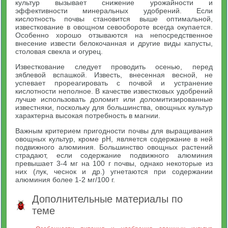
культур вызывает снижение урожайности и
эффективности минеральных удобрений. Если
кислотность почвы становится выше оптимальной,
известкование в овощном севообороте всегда окупается.
Особенно хорошо отзываются на непосредственное
внесение извести белокочанная и другие виды капусты,
столовая свекла и огурец.
Известкование следует проводить осенью, перед
зяблевой вспашкой. Известь, внесенная весной, не
успевает прореагировать с почвой и устранение
кислотности неполное. В качестве известковых удобрений
лучше использовать доломит или доломитизированные
известняки, поскольку для большинства, овощных культур
характерна высокая потребность в магнии.
Важным критерием пригодности почвы для выращивания
овощных культур, кроме рН, является содержание в ней
подвижного алюминия. Большинство овощных растений
страдают, если содержание подвижного алюминия
превышает 3-4 мг на 100 г почвы, однако некоторые из
них (лук, чеснок и др.) угнетаются при содержании
алюминия более 1-2 мг/100 г.
Дополнительные материалы по
теме