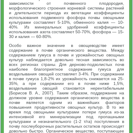
зависимости от почвенного плодородия,
морфологического строения корневой системы растений
и длительности периода их вегетации коэффициенты
использования подвижного фосфора почвы овощными
культурами составляет 5-10%, обменного калия — 10-
40%. Из минеральных удобрений коэффициенты
использования азота составляют 50-70%, фосфора — 15-
30 и калия — 60-80%.
Особо важное значение в овощеводстве имеет
содержание в почве органического вещества. Между
содержанием гумуса в почве и урожайностью овощных
культур наблюдается довольно тесная зависимость во
всех регионах страны. Для дерново-подзолистых почв
наиболее благоприятное содержание гумуса для
возделывания овощей составляет 3-4%. При содержании
в почве гумуса 1,8-2% их урожайность снижается на 25-
35%, а при содержании его в почве ниже 1,5%,
возделывание овощей становится нерентабельным
(Борисов В. А., 2007). Таким образом, поддержание на
должном уровне содержания органического вещества в
почве является одним из важнейших факторов
повышения продуктивности овощных культур. В то же
время под овощными культурами потери гумуса из-за
интенсивной его минерализации под пропашными
культурами и незначительного (1-2 т/га) поступления в
почву послеуборочных растительных остатков происходят
довольно быстро. Органическое вещество, поступающее