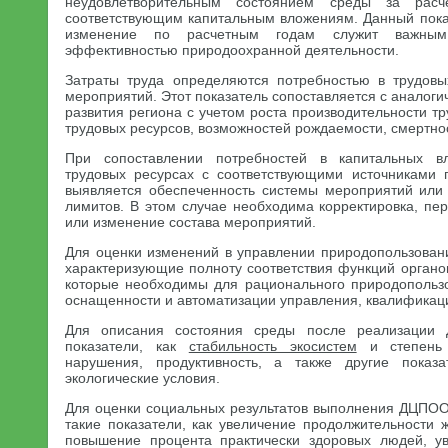
неудовлетворительным состоянием среды за расч
соответствующим капитальным вложениям. Данный показ
изменение по расчетным годам служит важным
эффективностью природоохранной деятельности.
Затраты труда определяются потребностью в трудовы
мероприятий. Этот показатель сопоставляется с аналог
развития региона с учетом роста производительности тр
трудовых ресурсов, возможностей рождаемости, смертно
При сопоставлении потребностей в капитальных в
трудовых ресурсах с соответствующими источниками 
выявляется обеспеченность системы мероприятий или
лимитов. В этом случае необходима корректировка, пе
или изменение состава мероприятий.
Для оценки изменений в управлении природопользован
характеризующие полноту соответствия функций органо
которые необходимы для рационального природопользо
оснащенности и автоматизации управления, квалификаци
Для описания состояния среды после реализации
показатели, как
стабильность экосистем
и степень 
нарушения, продуктивность, а также другие показ
экологические условия.
Для оценки социальных результатов выполнения ДЦПО
такие показатели, как увеличение продолжительности 
повышение процента практически здоровых людей, у