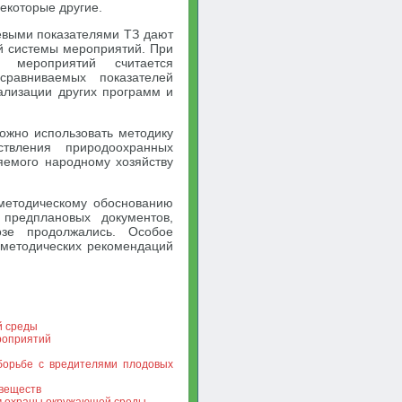
екоторые другие.
евыми показателями ТЗ дают
 системы мероприятий. При
а мероприятий считается
сравниваемых показателей
ализации других программ и
ожно использовать методику
ствления природоохранных
яемого народному хозяйству
методическому обоснованию
предплановых документов,
озе продолжались. Особое
методических рекомендаций
й среды
роприятий
борьбе с вредителями плодовых
веществ