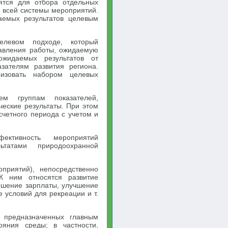
ятся для отбора отдельных
 всей системы мероприятий.
чаемых результатов целевым
елевом подходе, который
равления работы, ожидаемую
жидаемых результатов от
зателям развития региона.
ризовать набором целевых
ем группам показателей,
ческие результаты. При этом
счетного периода с учетом и
ктивность мероприятий
татами природоохранной
приятий), непосредственно
К ним относятся развитие
ышение зарплаты, улучшение
 условий для рекреации и т.
 предназначенных главным
яния среды; в частности,