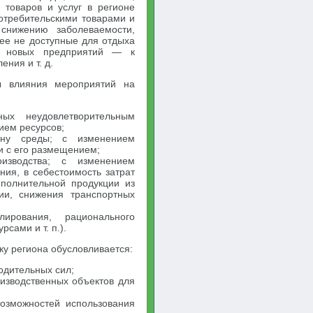
 товаров и услуг в регионе
отребительскими товарами и
снижению заболеваемости,
нее не доступные для отдыха
ию новых предприятий — к
ния и т. д.
ы влияния мероприятий на
ых неудовлетворительным
ием ресурсов;
ану среды; с изменением
и с его размещением;
изводства; с изменением
ния, в себестоимость затрат
ополнительной продукции из
ии, снижения транспортных
ирования, рационального
сами и т. п.).
у региона обусловливается:
одительных сил;
изводственных объектов для
озможностей использования