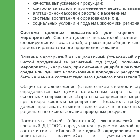
качества выпускаемой продукции;
контроля за ввозом и применением веществ, вызы
агитационно-массовой работы с населением;
системы воспитания и образования и т. д.;
социальных условий и подъема экономики региона 
Система целевых показателей для оценки р
мероприятий
. Система целевых показателей развития
формируется из показателей, отражающих общие и спе
региона и рационального природопользования.
Влияние мероприятий на национальный (отнесенный к р
чистой продукцией за расчетный год (годы), получе
мероприятий, например, при снижении ущерба в резуль
среды или лучшего использования природных ресурсов
быть не меньше соответствующего целевого показателя 
Общие капиталовложения (с выделением стоимости ст
определяются как сумма капитальных затрат на 
основных и сопряженных. Затраты на сопряженные меро
при отборе системы мероприятий. Показатель треб
должен превышать лимитов, выделяемых в пятилетних
рациональное использование природных ресурсов.
Показатель общей (абсолютной) экономической э
вложений ДЦПООС определяется приростом чистой п
соответствии с «Типовой методикой определения эк
капитальных вложений») и уменьшением 