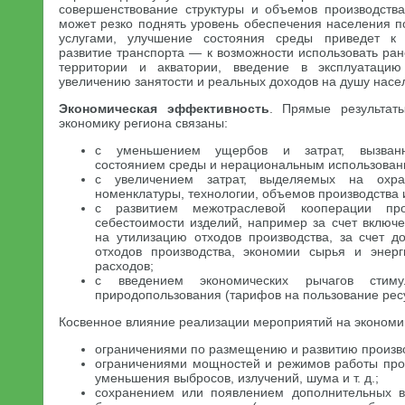
совершенствование структуры и объемов производства
может резко поднять уровень обеспечения населения п
услугами, улучшение состояния среды приведет к 
развитие транспорта — к возможности использовать ра
территории и акватории, введение в эксплуатац
увеличению занятости и реальных доходов на душу населе
Экономическая эффективность
. Прямые результат
экономику региона связаны:
с уменьшением ущербов и затрат, вызванн
состоянием среды и нерациональным использован
с увеличением затрат, выделяемых на охр
номенклатуры, технологии, объемов производства 
с развитием межотраслевой кооперации про
себестоимости изделий, например за счет включе
на утилизацию отходов производства, за счет д
отходов производства, экономии сырья и энерг
расходов;
с введением экономических рычагов стимул
природопользования (тарифов на пользование ресур
Косвенное влияние реализации мероприятий на экономик
ограничениями по размещению и развитию произв
ограничениями мощностей и режимов работы про
уменьшения выбросов, излучений, шума и т. д.;
сохранением или появлением дополнительных в