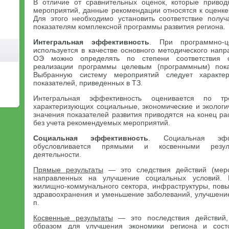
В отличие от сравнительных оценок, которые привод
мероприятий, данные рекомендации относятся к оценке
Для этого необходимо установить соответствие полу
показателям комплексной программы развития региона.
Интегральная эффективность
. При программно-ц
используется в качестве основного методического нап
ОЭ можно определять по степени соответствия о
реализации программы целевым (программным) пока
Выбранную систему мероприятий следует характе
показателей, приведенных в ТЗ.
Интегральная эффективность оценивается по тр
характеризующих социальные, экономические и экологи
значения показателей развития приводятся на конец ра
без учета рекомендуемых мероприятий.
Социальная эффективность
. Социальная эффе
обусловливается прямыми и косвенными резуль
деятельности.
Прямые результаты
— это следствия действий (меро
направленных на улучшение социальных условий. 
жилищно-коммунального сектора, инфраструктуры, пов
здравоохранения и уменьшение заболеваний, улучшение
п.
Косвенные результаты
— это последствия действий,
образом для улучшения экономики региона и состо