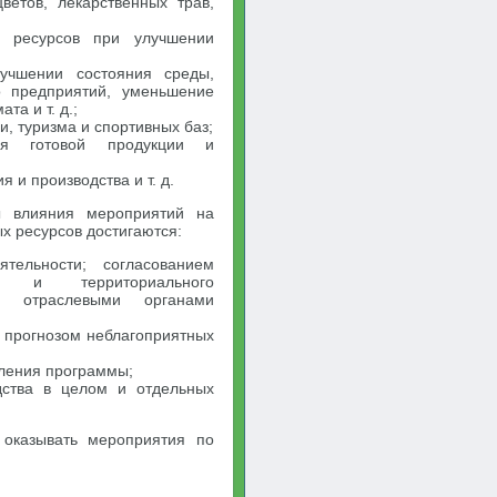
цветов, лекарственных трав,
х ресурсов при улучшении
учшении состояния среды,
о предприятий, уменьшение
а и т. д.;
и, туризма и спортивных баз;
ия готовой продукции и
и производства и т. д.
ы влияния мероприятий на
х ресурсов достигаются:
тельности; согласованием
го и территориального
и отраслевыми органами
 прогнозом неблагоприятных
ления программы;
дства в целом и отдельных
 оказывать мероприятия по