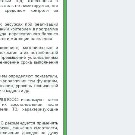
етный год, отнесенный к
атель не лимитируется, его
 средством контроля за
х ресурсах при реализации
ичным критерием в программе
уда, перспективного баланса
сти и миграции населения.
ложениях, материальных и
покрытия этих потребностей
 превышение установленных
ренесение срока выполнения
ием определяют показатели,
в управления тем функциям,
вания, уровень технической
ю кадров и др.
 ДЦПООС используют такие
их восстановления после
атели ТЗ, характеризующие
ОС рекомендуется применять
жизни, снижение смертности,
величение доходов на душу