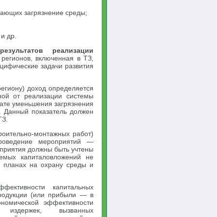
вающих загрязнение среды;
и др.
езультатов реализации
 регионов, включенная в ТЗ,
цифические задачи развития
егиону) доход определяется
нной от реализации системы
тате уменьшения загрязнения
. Данный показатель должен
ТЗ.
роительно-монтажных работ)
проведение мероприятий —
приятия должны быть учтены
уемых капиталовложений не
 планах на охрану среды и
ффективности капитальных
родукции (или прибыли — в
ономической эффективности
издержек, вызванных