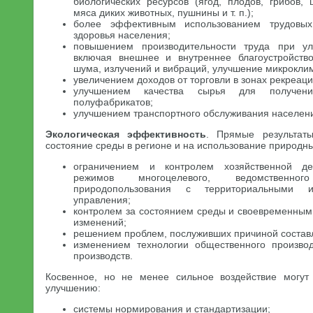
биологических ресурсов (ягод, плодов, грибов, 
мяса диких животных, пушнины и т. п.);
более эффективным использованием трудовы
здоровья населения;
повышением производительности труда при ул
включая внешнее и внутреннее благоустройств
шума, излучений и вибраций, улучшение микроклимат
увеличением доходов от торговли в зонах рекреаци
улучшением качества сырья для получен
полуфабрикатов;
улучшением транспортного обслуживания населения 
Экологическая эффективность
. Прямые результат
состояние среды в регионе и на использование природны
ограничением и контролем хозяйственной дея
режимов многоцелевого, ведомственно
природопользования с территориальными 
управления;
контролем за состоянием среды и своевременным
изменений;
решением проблем, послуживших причиной состав
изменением технологии общественного произво
производств.
Косвенное, но не менее сильное воздействие могут
улучшению:
системы нормирования и стандартизации;