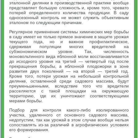
эталонной делянки в производственной практике вообще
представляет большую сложность и, кроме того, чревато
потерей определенного количества продукции. В саду
односезонный контроль не может служить объективным
эталоном по следующим причинам.
Регулярное применение системы химических мер борьбы
в саду имеет не только прямое значение в защите урожая
текущего года, но и важное профилактическое,
сдерживая популяции многих вредителей на
субэкономическом уровне. Так, численность
моновольтинного вида яблонной моли восстанавливается
до исходного уровня на третий — четвертый год после
прекращения борьбы, а яблонной плодожорки в зоне
развития двух поколений — на второй — третий год.
Кроме того, потери урожая на небольшой контрольной
делянке, оставленной среди садового массива, будут
преуменьшенными, вследствие того что вредители
расселяются с такой площадки на окружающую
территорию, где их уничтожают соответствующими
мерами борьбы.
Подбор для контроля какого-либо изолированного
участка, удаленного от основного садового массива,
недопустим, так как урожай в этом случае вообще нельзя
сопоставлять из-за различий в агрофизических условиях
его формирования.