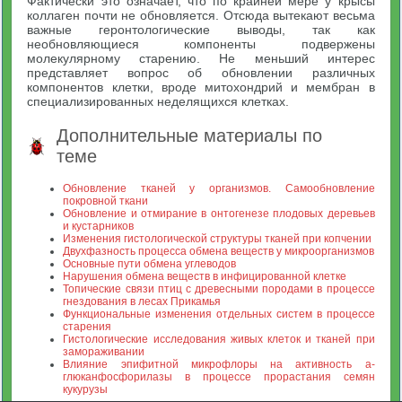
Фактически это означает, что по крайней мере у крысы
коллаген почти не обновляется. Отсюда вытекают весьма
важные геронтологические выводы, так как
необновляющиеся компоненты подвержены
молекулярному старению. Не меньший интерес
представляет вопрос об обновлении различных
компонентов клетки, вроде митохондрий и мембран в
специализированных неделящихся клетках.
Дополнительные материалы по
теме
Обновление тканей у организмов. Самообновление
покровной ткани
Обновление и отмирание в онтогенезе плодовых деревьев
и кустарников
Изменения гистологической структуры тканей при копчении
Двухфазность процесса обмена веществ у микроорганизмов
Основные пути обмена углеводов
Нарушения обмена веществ в инфицированной клетке
Топические связи птиц с древесными породами в процессе
гнездования в лесах Прикамья
Функциональные изменения отдельных систем в процессе
старения
Гистологические исследования живых клеток и тканей при
замораживании
Влияние эпифитной микрофлоры на активность а-
глюканфосфорилазы в процессе прорастания семян
кукурузы