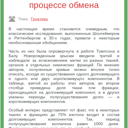
процессе обмена
Тема:
Генетика
В настоящее время становится очевидным, что
классические исследования, выполненные Шонгеймером
и Риттенбергом в 30-х годах, привели к некоторым
необоснованным обобщениям.
Часть из них была опровергнута в работе Томпсона и
Балу. Новорожденным крысам вводили тритий и
наблюдали за исчезновением метки из разных тканей,
органов и отдельных химических фракций. По мнению
авторов, полученные кривые можно вполне точно
описать, исходя из существования одного долгоживущего
и одного или двух короткоживущпх компонентов. В
таблице, взятой из работы этих авторов, во втором
столбце приведена доля ткани пли фракции,
приходящаяся на долгоживущий компонент, а в других
указаны периоды полусуществования долго — и
короткоживущих компонентов.
Особый интерес представляет тот факт, что в некоторых
тканях и фракциях до 75% изотопа входит в состав
долгоживущих компонентов. Так, период
полусуществования коллагена равен 1000 дням.