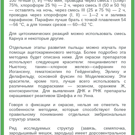
100 %-ный (I, И) —60 мин, проводка через смесь I (спирт
75%, хлороформ 25 %) — 2 ч, через смесь II (50 и 50 %)
— оставлять на ночь, через смесь III (25 и 75 %) — 2 ч,
проводка через хлороформ (I, II) — 1—2 ч и заливка
парафином. Парафин лучше брать с точкой плавления 54
—56 °С, а для тонких срезов — 60—62 °С.
Для цитохимических реакций можно использовать смесь
Карнуа и некоторые другие.
Отдельные этапы развития пыльцы можно изучать при
помощи ацетокарминового метода. Более подробно эта
методика будет описана ниже. Для окраски препаратов
используют следующие красители: генцианвиолет по
Ньютону, танин—хлорное железо—сафранин по
Иогансену, гематоксилин по Гейденгайну, Эрлиху и
Делафильду, основной фуксин по Модилевскому. Эти
красители, кроме того, лучше всего использовать с
различными подкрасками — эозином, оранжем Ж,
конгокоринтом. Для выявления ДНК и РНК препараты
окрашивают реактивом Шиффа и по Унна.
Говоря о фиксации и окраске, нельзя не отметить те
особенности методики, которые способствуют более
правильному пониманию отдельных эмбриональных
структур злаков.
Ряд исследуемых структур (завязь, семяпочка,
зародышевый мешок, зародыш) имеет дорсовентральное