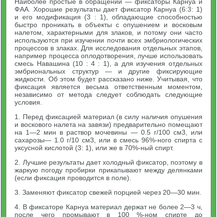
Наиболее простые в обращении — фиксаторы Карнуа и
ФАА. Хорошие результаты дает фиксатор Карнуа (6:3: 1)
и его модификация (3 : 1), обладающие способностью
быстро проникать в объекты с опушением и восковым
налетом, характерными для злаков, и потому они часто
используются при изучении почти всех эмбриологических
процессов в злаках. Для исследования отдельных этапов,
например процесса оплодотворения, лучше использовать
смесь Навашина (10 : 4 : 1), а для изучения отдельных
эмбриональных структур — и другие фиксирующие
жидкости. Об этом будет рассказано ниже. Учитывая, что
фиксация является весьма ответственным моментом,
независимо от метода следует соблюдать следующие
условия.
1. Перед фиксацией материал (в силу наличия опушения
и воскового налета на завязи) предварительно помещают
на 1—2 мин в раствор мочевины — 0.5 г/100 см3, или
сахарозы— 1.0 г/10 см3, или в смесь 96%-ного спирта с
уксусной кислотой (3: 1), или же в 70%-ный спирт.
2. Лучшие результаты дает холодный фиксатор, поэтому в
жаркую погоду пробирки прикапывают между делянками
(если фиксация проводится в поле).
3. Заменяют фиксатор свежей порцией через 20—30 мин.
4. В фиксаторе Карнуа материал держат не более 2—3 ч,
после чего промывают в 100 %-ном спирте до