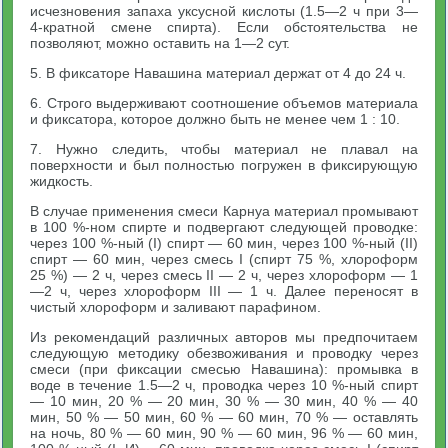
исчезновения запаха уксусной кислоты (1.5—2 ч при 3—
4-кратной смене спирта). Если обстоятельства не
позволяют, можно оставить на 1—2 сут.
5. В фиксаторе Навашина материал держат от 4 до 24 ч.
6. Строго выдерживают соотношение объемов материала
и фиксатора, которое должно быть не менее чем 1 : 10.
7. Нужно следить, чтобы материал не плавал на
поверхности и был полностью погружен в фиксирующую
жидкость.
В случае применения смеси Карнуа материал промывают
в 100 %-ном спирте и подвергают следующей проводке:
через 100 %-ный (I) спирт — 60 мин, через 100 %-ный (II)
спирт — 60 мин, через смесь I (спирт 75 %, хлороформ
25 %) — 2 ч, через смесь II — 2 ч, через хлороформ — 1
—2 ч, через хлороформ III — 1 ч. Далее переносят в
чистый хлороформ и заливают парафином.
Из рекомендаций различных авторов мы предпочитаем
следующую методику обезвоживания и проводку через
смеси (при фиксации смесью Навашина): промывка в
воде в течение 1.5—2 ч, проводка через 10 %-ный спирт
— 10 мин, 20 % — 20 мин, 30 % — 30 мин, 40 % — 40
мин, 50 % — 50 мин, 60 % — 60 мин, 70 % — оставлять
на ночь, 80 % — 60 мин, 90 % — 60 мин, 96 % — 60 мин,