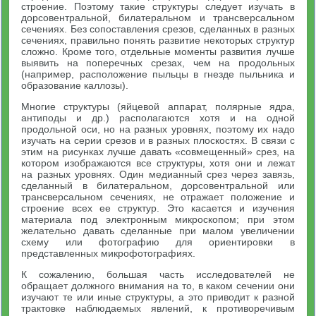
строение. Поэтому такие структуры следует изучать в
дорсовентральной, билатеральном и трансверсальном
сечениях. Без сопоставления срезов, сделанных в разных
сечениях, правильно понять развитие некоторых структур
сложно. Кроме того, отдельные моменты развития лучше
выявить на поперечных срезах, чем на продольных
(например, расположение пыльцы в гнезде пыльника и
образование каллозы).
Многие структуры (яйцевой аппарат, полярные ядра,
антиподы и др.) располагаются хотя и на одной
продольной оси, но на разных уровнях, поэтому их надо
изучать на серии срезов и в разных плоскостях. В связи с
этим на рисунках лучше давать «совмещенный» срез, на
котором изображаются все структуры, хотя они и лежат
на разных уровнях. Один медианный срез через завязь,
сделанный в билатеральном, дорсовентральной или
трансверсальном сечениях, не отражает положение и
строение всех ее структур. Это касается и изучения
материала под электронным микроскопом; при этом
желательно давать сделанные при малом увеличении
схему или фотографию для ориентировки в
представленных микрофотографиях.
К сожалению, большая часть исследователей не
обращает должного внимания на то, в каком сечении они
изучают те или иные структуры, а это приводит к разной
трактовке наблюдаемых явлений, к противоречивым