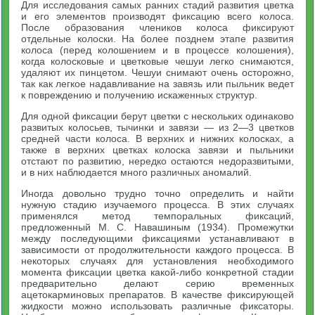
Для исследования самых ранних стадий развития цветка
и его элементов производят фиксацию всего колоса.
После образования члеников колоса фиксируют
отдельные колоски. На более позднем этапе развития
колоса (перед колошением и в процессе колошения),
когда колосковые и цветковые чешуи легко снимаются,
удаляют их пинцетом. Чешуи снимают очень осторожно,
так как легкое надавливание на завязь или пыльник ведет
к повреждению и получению искаженных структур.
Для одной фиксации берут цветки с нескольких одинаково
развитых колосьев, тычинки и завязи — из 2—3 цветков
средней части колоса. В верхних и нижних колосках, а
также в верхних цветках колоска завязи и пыльники
отстают по развитию, нередко остаются недоразвитыми,
и в них наблюдается много различных аномалий.
Иногда довольно трудно точно определить и найти
нужную стадию изучаемого процесса. В этих случаях
применялся метод темпоральных фиксаций,
предложенный М. С. Навашиным (1934). Промежутки
между последующими фиксациями устанавливают в
зависимости от продолжительности каждого процесса. В
некоторых случаях для установления необходимого
момента фиксации цветка какой-либо конкретной стадии
предварительно делают серию временных
ацетокарминовых препаратов. В качестве фиксирующей
жидкости можно использовать различные фиксаторы.