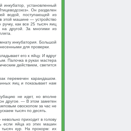
 инкубатор, установленный
«Птицеводсоюз». Он разделен
чей водой, поступающей из
 в этой машине — устройство
ручку, как все 25 тысяч яиц
 на другой. За многими из
плята.
мнату инкубатория. Большой
инесенными для проверки.
адывает его к яйцу. И вдруг
ым. Палочка в руках мастера
ическим действием, светится
Брак перемечен карандашом.
анных яиц и показывает нам
убацию не идет, но вполне
он другое. — В этом заметен
амповым овоскопом за час не
ускаем тысяч по десять.
 невольно приходит в голову
ь если яйца из этих машин
 тысяч кур. На прокорм: их