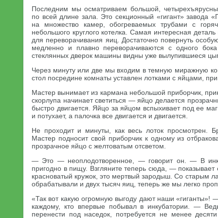
Последним мы осматриваем большой, четырехъярусный
по всей длине зала. Это секционный «гигант» завода 
на множество камер, обогреваемых трубами с горя
небольшого круглого котелка. Самая интересная деталь
для переворачивания яиц. Достаточно повернуть особую 
медленно и плавно переворачиваются с одного бока
стеклянных дверок машины видны уже вылупившиеся цы
Через минуту или две мы входим в темную миражную ко
стол посредине комнаты уставлен лотками с яйцами, пр
Мастер вынимает из кармана небольшой приборчик, прикл
скорлупа начинает светиться — яйцо делается прозрачн
быстро двигается. Яйцо за яйцом вспыхивает под ее маг
и потухает, а палочка все двигается и двигается.
Не проходит и минуты, как весь лоток просмотрен. 
Мастер подносит свой приборчик к одному из отбраков
прозрачное яйцо с желтоватым отсветом.
— Это — неоплодотворенное, — говорит он. — В инк
пригодно в пищу. Взгляните теперь сюда, — показывает 
красноватый кружок, это мертвый зародыш. Со старым л
обрабатывали и двух тысяч яиц, теперь же мы легко проп
«Так вот какую огромную выгоду дают наши «гиганты»! —
каждому, кто впервые побывал в инкубатории. — Вед
перенести под наседок, потребуется не менее десяти