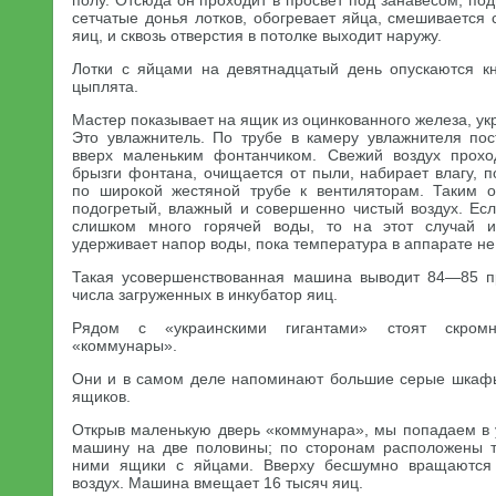
полу. Отсюда он проходит в просвет под занавесом, под
сетчатые донья лотков, обогревает яйца, смешивается
яиц, и сквозь отверстия в потолке выходит наружу.
Лотки с яйцами на девятнадцатый день опускаются кн
цыплята.
Мастер показывает на ящик из оцинкованного железа, ук
Это увлажнитель. По трубе в камеру увлажнителя пос
вверх маленьким фонтанчиком. Свежий воздух прохо
брызги фонтана, очищается от пыли, набирает влагу, 
по широкой жестяной трубе к вентиляторам. Таким о
подогретый, влажный и совершенно чистый воздух. Есл
слишком много горячей воды, то на этот случай и
удерживает напор воды, пока температура в аппарате не
Такая усовершенствованная машина выводит 84—85 п
числа загруженных в инкубатор яиц.
Рядом с «украинскими гигантами» стоят скром
«коммунары».
Они и в самом деле напоминают большие серые шкаф
ящиков.
Открыв маленькую дверь «коммунара», мы попадаем в у
машину на две половины; по сторонам расположены т
ними ящики с яйцами. Вверху бесшумно вращаются 
воздух. Машина вмещает 16 тысяч яиц.