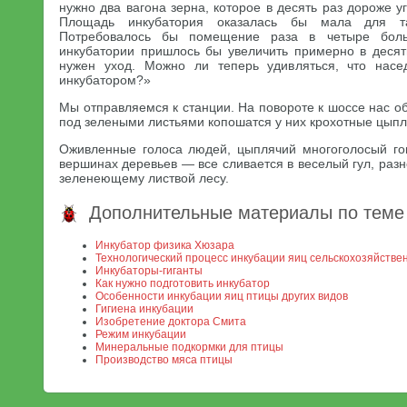
нужно два вагона зерна, которое в десять раз дороже у
Площадь инкубатория оказалась бы мала для так
Потребовалось бы помещение раза в четыре бол
инкубатории пришлось бы увеличить примерно в десять
нужен уход. Можно ли теперь удивляться, что насе
инкубатором?»
Мы отправляемся к станции. На повороте к шоссе нас о
под зелеными листьями копошатся у них крохотные цыпл
Оживленные голоса людей, цыплячий многоголосый го
вершинах деревьев — все сливается в веселый гул, ра
зеленеющему листвой лесу.
Дополнительные материалы по теме
Инкубатор физика Хюзара
Технологический процесс инкубации яиц сельскохозяйстве
Инкубаторы-гиганты
Как нужно подготовить инкубатор
Особенности инкубации яиц птицы других видов
Гигиена инкубации
Изобретение доктора Смита
Режим инкубации
Минеральные подкормки для птицы
Производство мяса птицы