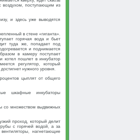
нимается кверху, идет сквозь
 с воздухом, поступающим из
изу, и здесь уже выводятся
репленный в стене «гиганта».
тупает горячая вода и бьет
дит туда же, попадает под
подогревается и поднимается
бразом в камеру поступает
и котел пошлет в инкубатор
меется регулятор, который
 достигнет нужного уровня.
роцентов цыплят от общего
ные шкафные инкубаторы
ы со множеством выдвижных
зкий проход, который делит
рубы с горячей водой, а за
вентиляторы, нагнетающие