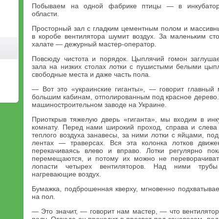
Побываем на одной фабрике птицы — в инкубатор
области.
Просторный зал с гладким цементным полом и массивн
в коробе вентилятора шумит воздух. За маленьким ст
халате — дежурный мастер-оператор.
Повсюду чистота и порядок. Цыплячий гомон заглуша
зала на низких столах лотки с пушистыми белыми цып
свободные места и даже часть пола.
— Вот это «украинские гиганты», — говорит главный 
большим кабинам, отполированным под красное дерево
машиностроительном заводе на Украине.
Приоткрыв тяжелую дверь «гиганта», мы входим в инк
комнату. Перед нами широкий проход, справа и слев
теплого воздуха занавесы, за ними лотки с яйцами, п
лентах — траверсах. Вся эта колонка лотков движен
перекачиваясь влево и вправо. Лотки регулярно пок
перемещаются, и потому их можно не переворачиват
лопасти четырех вентиляторов. Над ними трубы 
нагревающие воздух.
Бумажка, подброшенная кверху, мгновенно подхватывае
на пол.
— Это значит, — говорит нам мастер, — что вентилятор