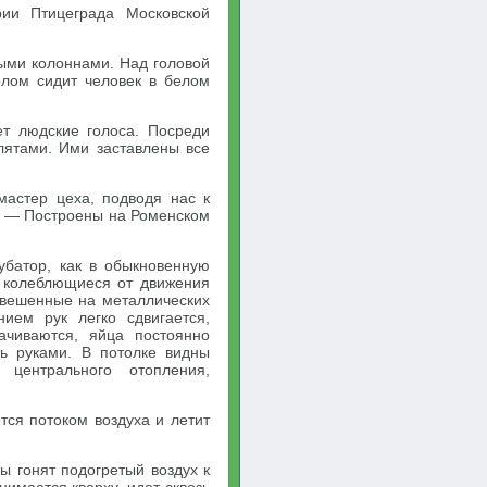
ии Птицеграда Московской
ыми колоннами. Над головой
олом сидит человек в белом
ет людские голоса. Посреди
лятами. Ими заставлены все
мастер цеха, подводя нас к
. — Построены на Роменском
убатор, как в обыкновенную
а колеблющиеся от движения
одвешенные на металлических
ием рук легко сдвигается,
ачиваются, яйца постоянно
ь руками. В потолке видны
центрального отопления,
тся потоком воздуха и летит
ы гонят подогретый воздух к