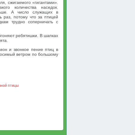
гля, сжигаемого «гигантами».
ого количества наседок.
ьше. А число служащих в
 раз, потому что за птицей
дкам трудно соперничать с
бгоняют ребятишки. В шапках
ята.
мон и звонкое пение птиц в
зносимый ветром по большому
нной птицы