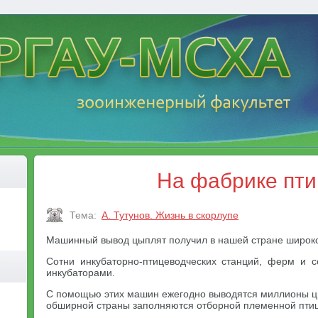
На фабрике пт
Тема:
А. Тутунов. Жизнь в скорлупе
Машинный вывод цыплят получил в нашей стране широк
Сотни инкубаторно-птицеводческих станций, ферм и 
инкубаторами.
С помощью этих машин ежегодно выводятся миллионы цы
обширной страны заполняются отборной племенной пти