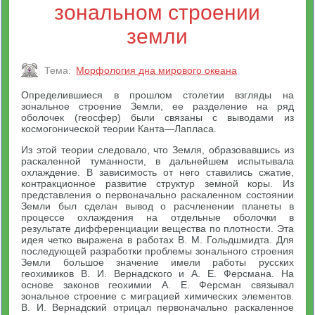
зональном строении
земли
Тема:
Морфология дна мирового океана
Определившиеся в прошлом столетии взгляды на
зональное строение Земли, ее разделение на ряд
оболочек (геосфер) были связаны с выводами из
космогонической теории Канта—Лапласа.
Из этой теории следовало, что Земля, образовавшись из
раскаленной туманности, в дальнейшем испытывала
охлаждение. В зависимость от него ставились сжатие,
контракционное развитие структур земной коры. Из
представления о первоначально раскаленном состоянии
Земли был сделан вывод о расчленении планеты в
процессе охлаждения на отдельные оболочки в
результате дифференциации вещества по плотности. Эта
идея четко выражена в работах В. М. Гольдшмидта. Для
последующей разработки проблемы зонального строения
Земли большое значение имели работы русских
геохимиков В. И. Вернадского и А. Е. Ферсмана. На
основе законов геохимии А. Е. Ферсман связывал
зональное строение с миграцией химических элементов.
В. И. Вернадский отрицал первоначально раскаленное