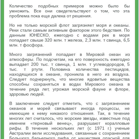
Количество подобных примеров можно было бы
умножить. Все они свидетельствуют о том, что эта
проблема пока еще далека от решения.
Но не только морской флот загрязняет моря и океаны.
Реки стали самым активным фактором этого бедствия. По
данным ЮНЕСКО, ежегодно с водами рек в моря
попадает свыше 320 млн. т железа, 2,3 млн. т свинца, 6,5
млн. т фосфора.
Много загрязнений попадает в Мировой океан из
атмосферы. По подсчетам, на его поверхность ежегодно
выпадает 200 тыс. т свинца, 1 млн. т углеводородов, 5
тыс. т ртути. Половина количества пестицидов,
находящихся в океане, проникла в него из воздуха.
Следует подчеркнуть, что многие ядовитые вещества
способны сохраняться в водах Мирового океана в
течение ряда лет, угрожая морской фауне и флоре,
здоровью людей.
В заключение следует отметить, что с загрязнением
океанов и морей связывают иногда процессы, не
имеющие к нему никакого отношения. Так, в течение
многих лет считалось, что морские звезды, известные под
именем «терновый венец», разрушают коралловые
рифы. В течение нескольких лет (с 1971 г.) ученые
Австралии вели исследования, связанные с сохранением
Большого барьерного рифа от нашествия опасной для