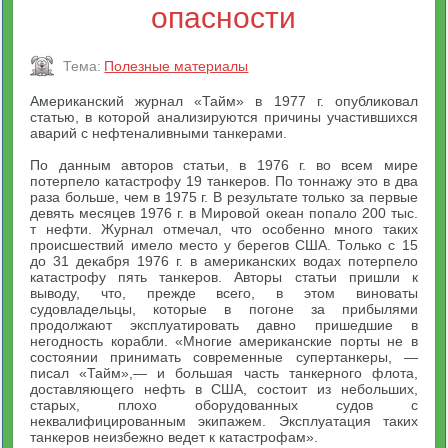
опасности
Тема:
Полезные материалы
Американский журнал «Тайм» в 1977 г. опубликовал
статью, в которой анализируются причины участившихся
аварий с нефтеналивными танкерами.
По данным авторов статьи, в 1976 г. во всем мире
потерпело катастрофу 19 танкеров. По тоннажу это в два
раза больше, чем в 1975 г. В результате только за первые
девять месяцев 1976 г. в Мировой океан попало 200 тыс.
т нефти. Журнал отмечал, что особенно много таких
происшествий имело место у берегов США. Только с 15
до 31 декабря 1976 г. в американских водах потерпело
катастрофу пять танкеров. Авторы статьи пришли к
выводу, что, прежде всего, в этом виноваты
судовладельцы, которые в погоне за прибылями
продолжают эксплуатировать давно пришедшие в
негодность корабли. «Многие американские порты не в
состоянии принимать современные супертанкеры, —
писал «Тайм»,— и большая часть танкерного флота,
доставляющего нефть в США, состоит из небольших,
старых, плохо оборудованных судов с
неквалифицированным экипажем. Эксплуатация таких
танкеров неизбежно ведет к катастрофам».