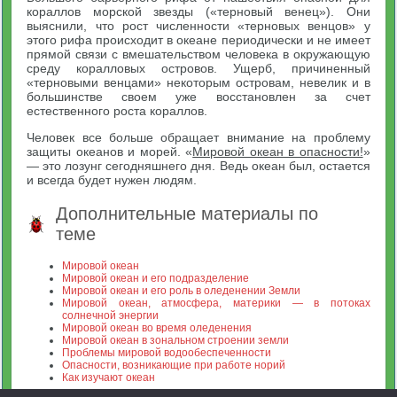
кораллов морской звезды («терновый венец»). Они
выяснили, что рост численности «терновых венцов» у
этого рифа происходит в океане периодически и не имеет
прямой связи с вмешательством человека в окружающую
среду коралловых островов. Ущерб, причиненный
«терновыми венцами» некоторым островам, невелик и в
большинстве своем уже восстановлен за счет
естественного роста кораллов.
Человек все больше обращает внимание на проблему
защиты океанов и морей. «
Мировой океан в опасности!
»
— это лозунг сегодняшнего дня. Ведь океан был, остается
и всегда будет нужен людям.
Дополнительные материалы по
теме
Мировой океан
Мировой океан и его подразделение
Мировой океан и его роль в оледенении Земли
Мировой океан, атмосфера, материки — в потоках
солнечной энергии
Мировой океан во время оледенения
Мировой океан в зональном строении земли
Проблемы мировой водообеспеченности
Опасности, возникающие при работе норий
Как изучают океан