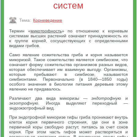
систем
Тема:
Корневедение
Термин «
микотрофность
» по отношению к корневым
системам высших растений означает принадлежность их
к группе корней, сосуществующих с определенными
видами грибов.
Само явление сожительства гриба и корня называется
микоризой. Такое сожительство является симбиозом, что
означает форму сожительства организмов разных видов,
которая обеспечивает им взаимную выгоду. Организмы,
которые пребывают в симбиозе, называются
симбионтами. Первоначально (в 1840—1850 годы)
особого значения в биологии питания деревьев этому
явлению не придавалось.
Различают два вида микоризы —
эндотрофную
и
экзотрофную
. Иногда выделяют переходный —
эндоэкзотрофный вид.
При эндотрофной микоризе гифы гриба проникают внутрь
клеток корня первичного строения, где они в зоне
первичной коры свободно растут, питаясь за счет соков
корня. При этом часть гифов может растворяться и
поглощаться клетками корня. В почвенную среду гифы