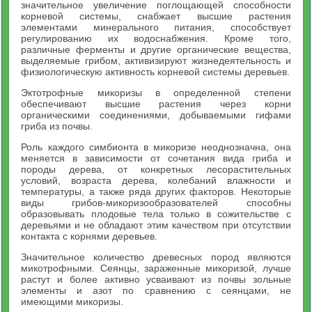
значительное увеличение поглощающей способности
корневой системы, снабжает высшие растения
элементами минерального питания, способствует
регулированию их водоснабжения. Кроме того,
различные ферменты и другие органические вещества,
выделяемые грибом, активизируют жизнедеятельность и
физиологическую активность корневой системы деревьев.
Эктотрофные микоризы в определенной степени
обеспечивают высшие растения через корни
органическими соединениями, добываемыми гифами
гриба из почвы.
Роль каждого симбионта в микоризе неоднозначна, она
меняется в зависимости от сочетания вида гриба и
породы дерева, от конкретных лесорастительных
условий, возраста дерева, колебаний влажности и
температуры, а также ряда других факторов. Некоторые
виды грибов-микоризообразователей способны
образовывать плодовые тела только в сожительстве с
деревьями и не обладают этим качеством при отсутствии
контакта с корнями деревьев.
Значительное количество древесных пород являются
микотрофными. Сеянцы, зараженные микоризой, лучше
растут и более активно усваивают из почвы зольные
элементы и азот по сравнению с сеянцами, не
имеющими микоризы.