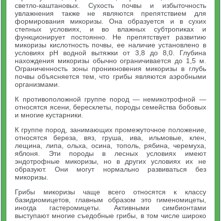
светло-каштановых. Сухость почвы и избыточность
увлажнения также не являются препятствием для
формирования микоризы. Она образуется и в сухих
степных условиях, и во влажных субтропиках и
функционирует постоянно. Не препятствует развитию
микоризы кислотность почвы, ее наличие установлено в
условиях pH водной вытяжки от 3,8 до 8,0. Глубина
нахождения микоризы обычно ограничивается до 1,5 м.
Ограниченность зоны проникновения микоризы в глубь
почвы объясняется тем, что грибы являются аэробными
организмами.
К противоположной группе пород — немикотрофной —
относятся ясени, бересклеты, породы семейства бобовых
и многие кустарники.
К группе пород, занимающих промежуточное положение,
относятся береза, вяз, груша, ива, ильмовые, клен,
лещина, липа, ольха, осина, тополь, рябина, черемуха,
яблоня. Эти породы в лесных условиях имеют
эндотрофные микоризы, но в других условиях их не
образуют. Они могут нормально развиваться без
микоризы.
Грибы микоризы чаще всего относятся к классу
базидиомицетов, главным образом это гименомицеты,
иногда гастеромицеты. Активными симбионтами
выступают многие съедобные грибы, в том числе широко