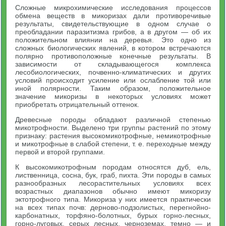
Сложные микрохимические исследования процессов
обмена веществ в микоризах дали противоречивые
результаты, свидетельствующие в одном случае о
преобладании паразитизма грибов, а в другом — об их
положительном влиянии на деревья. Это одно из
сложных биологических явлений, в котором встречаются
полярно противоположные конечные результаты. В
зависимости от складывающегося комплекса
лесобиологических, почвенно-климатических и других
условий происходит усиление или ослабление той или
иной полярности. Таким образом, положительное
значение микоризы в некоторых условиях может
приобретать отрицательный оттенок.
Древесные породы обладают различной степенью
микотрофности. Выделено три группы растений по этому
признаку: растения высокомикотрофные, немикотрофные
и микотрофные в слабой степени, т. е. переходные между
первой и второй группами.
К высокомикотрофным породам относятся дуб, ель,
лиственница, сосна, бук, граб, пихта. Эти породы в самых
разнообразных лесорастительных условиях всех
возрастных диапазонов обычно имеют микоризу
эктотрофного типа. Микориза у них имеется практически
на всех типах почв: дерново-подзолистых, перегнойно-
карбонатных, торфяно-болотных, бурых горно-лесных,
горно-луговых, серых лесных, черноземах, темно — и