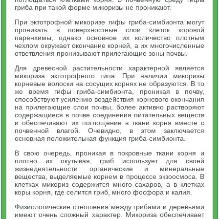
гриба при такой форме микоризы не проникают.
При эктотрофной микоризе гифы гриба-симбионта могут
проникать в поверхностные слои клеток коровой
паренхимы, однако основное их количество плотным
чехлом окружает окончание корней, а их многочисленные
ответвления пронизывают прилегающие зоны почвы.
Для древесной растительности характерной является
микориза эктотрофного типа. При наличии микоризы
корневые волоски на сосущих корнях не образуются. В то
же время гифы гриба-симбионта, проникая в почву,
способствуют усилению воздействия корневого окончания
на прилегающие слои почвы, более активно растворяют
содержащиеся в почве соединения питательных веществ
и обеспечивают их поглощение в ткани корня вместе с
почвенной влагой. Очевидно, в этом заключается
основная положительная функция гриба-симбионта.
В свою очередь, проникая в покровные ткани корня и
плотно их окутывая, гриб использует для своей
жизнедеятельности органические и минеральные
вещества, выделяемые корнем в процессе экзоосмоса. В
клетках микориз содержится много сахаров, а в клетках
коры корня, где селится гриб, много фосфора и калия.
Физиологические отношения между грибами и деревьями
имеют очень сложный характер. Микориза обеспечивает