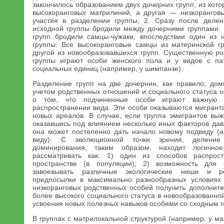
закончилось образованием двух дочерних групп, из кото
высокоранговых матрилиний, а другая — низкорангов
участия в разделении группы; 2. Сразу после деле
исходной группы бродили между дочерними группами. 
групп бродили самцы-чужаки, впоследствии один из 
группы. Все высокоранговые самцы из материнской г
другой из новообразовавшихся групп. Существенную ро
группы играют особи женского пола и у видов с па
социальных единиц (например, у шимпанзе).
Разделение групп на две дочернин, как правило, до
учетом родственных отношений и социального статуса о
о том, что подчиненные особи играют важную 
распространении вида. Эти особи оказываются мигрант
новых ареалов. В случае, если группа эмигрантов выж
оказавшись под влиянием несколько иных факторов дав
она может постепенно дать начало новому подвиду (
виду). С эволюционной точки зрения, делени
доминирования, таким образом, находит логично
рассматривать как: 1) один из способов распрос
пространстве (в популяции); 2) возможность для 
завоевывать различные экологические ниши и ре
предпосылки в максимально разнообразных условиях 
низкоранговых родственных особей получить дополнит
более высокого социального статуса в новообразованной
усвоения новых полезных навыков особями со сходным г
В группах с матрилокальной структурой (например, у ма