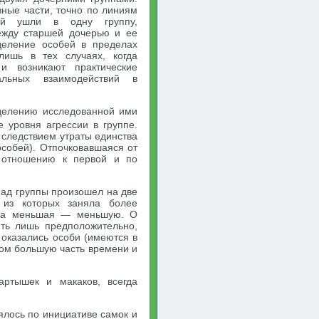
ные части, точно по линиям
ний ушли в одну группу,
ежду старшей дочерью и ее
деление особей в пределах
ишь в тех случаях, когда
и возникают практические
альных взаимодействий в
 делению исследованной ими
 уровня агрессии в группе.
 следствием утраты единства
собей). Отпочковавшаяся от
 отношению к первой и по
спад группы произошел на две
 из которых заняла более
, а меньшая — меньшую. О
ить лишь предположительно,
 оказались особи (имеются в
дом большую часть времени и
ртышек и макаков, всегда
ялось по инициативе самок и