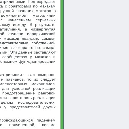
матрилиниями. Подтверждают
ка с соавторами по макакам
руппой яванских макаков в
оминантной матрилинии
 с нанесением серьезных
ному исходу. В результате
трилиния, а низвергнутая
ой ступени иерархической
у макаков яванских самцы-
дставителями собственной
илия высокорангового самца,
ыми. Эти данные заставляют
 сообществах у макаков и
автономном функционировании
 матрилинии — закономерное
и павианов, то их следует
мпенсаторных механизмов,
й для успешной реализации
 предотвращение ранговой
ется вероятность реализации
елом исследовательских,
х у представителей других
опровождающихся падением
е подчиненной, весьма