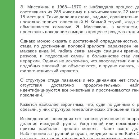
Э. Миссакиан в 1968—1970 гг. наблюдала процесс де
состоявшего из 288 животных и насчитывавшего 22 мат
18 месяцев. Такие деления стада, видимо, сравнительно 
насколько типичен описанный Н. Коямой случай, когда с
обменивается самцами. Э. Миссакиан, в частности
проследить поведение самцов в процессе раздела стад и
Однако можно сказать с достаточной определенностью,
стада по достижении половой зрелости характерен не
макаков вида М. radiata связи между самцами крепче
резусов, и подросшие самцы в большинстве стад ле
иерархии. Однако не исключено, что впоследствии они м
подобных явлений не объясняются, и трудно сказать, 
филогенетический характер.
О структуре стада павианов и его динамике нет стол
отсутствия достаточно продолжительных на
идентифицируются все животные и прослеживаются гене
поколений.
Кажется наиболее вероятным, что, судя по данным о 
обезьян, у них структура генеалогических отношений та же
Исследования последних лет внесли уточнения и попра
деления исходной группы. Уход одной или нескольки
притом наиболее простая модель. Чаще всего дел
Наблюдения за группой резусов, живущих на о-ве Кайо-С
четырех, из шести генеалогий распределились между