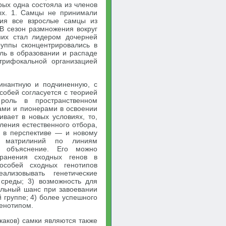
рых одна состояла из членов
ых. 1. Самцы не принимали
ния все взрослые самцы из
В сезон размножения вокруг
них стал лидером дочерней
руппы сконцентрировались в
ль в образовании и распаде
трифокальной организацией
минантную и подчиненную, с
собей согласуется с теорией
роль в пространственном
ами и пионерами в освоении
ивает в новых условиях, то,
ления естественного отбора,
а в перспективе — и новому
е матрилиний по линиям
е объяснение. Его можно
транения сходных генов в
особей сходных генотипов
ализовывать генетические
среды; 3) возможность для
ельный шанс при завоевании
 группе; 4) более успешного
енотипом.
каков) самки являются также