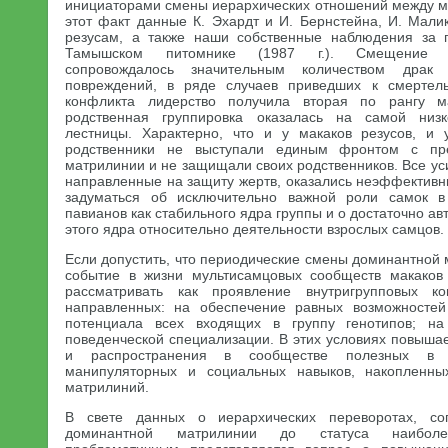
инициаторами смены иерархических отношений между 
этот факт данные К. Эхардт и И. Бернстейна, И. Мали
резусам, а также наши собственные наблюдения за г
Тамышском питомнике (1987 г.). Смещение д
сопровождалось значительным количеством драк
повреждений, в ряде случаев приведших к смертель
конфликта лидерство получила вторая по рангу ма
родственная группировка оказалась на самой низк
лестницы. Характерно, что и у макаков резусов, и 
родственники не выступали единым фронтом с пре
матрилинии и не защищали своих родственников. Все ус
направленные на защиту жертв, оказались неэффективн
задуматься об исключительно важной роли самок в
павианов как стабильного ядра группы и о достаточно 
этого ядра относительно деятельности взрослых самцов.
Если допустить, что периодические смены доминантной
событие в жизни мультисамцовых сообществ макаков 
рассматривать как проявление внутригрупповых ко
направленных: на обеспечение равных возможносте
потенциала всех входящих в группу генотипов; на
поведенческой специализации. В этих условиях повыша
и распространения в сообществе полезных в ц
манипуляторных и социальных навыков, накопленны
матрилиний.
В свете данных о иерархических переворотах, с
доминантной матрилинии до статуса наиболе