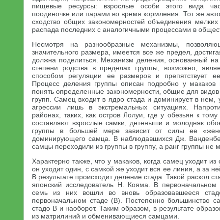
пищевые ресурсы: взрослые особи этого вида ча
поодиночке или парами во время кормления. Тот же авто
сходство общих закономерностей объединения мелких
распада последних с аналогичными процессами в общест
Несмотря на разнообразные механизмы, позволяю
значительного размера, имеется все же предел, достига
должна поделиться. Механизм деления, основанный н
степени родства в пределах группы, возможно, явл
способом регуляции ее размеров и препятствует е
Процесс деления группы описан подробно у макаков 
понять определенные закономерности, общие для видов
групп. Самец входит в ядро стада и доминирует в нем
агрессии лишь в экстремальных ситуациях. Напроти
районах, таких, как остров Лолуи, где у обезьян к тому
составляют взрослые самки, детеныши и молодняк обое
группы в большей мере зависит от силы ее «жен
доминирующего самца. В наблюдавшихся Дж. Ванденб
самцы переходили из группы в группу, а ранг группы не 
Характерно также, что у макаков, когда самец уходит из 
он уходит один, с самкой же уходит вся ее линия, а за н
В результате происходит деление стада. Такой раскол с
японский исследователь Н. Кояма. В первоначальном
семь из них вошли во вновь образовавшееся стад
первоначальном стаде (В). Постепенно большинство с
стадо В и наоборот. Таким образом, в результате образ
из матрилиний и обменивающиеся самцами.