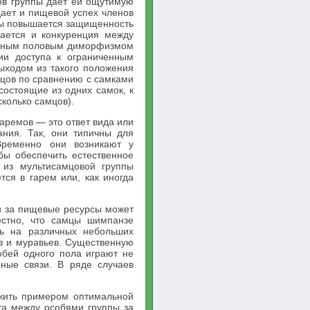
ов группы дает ей ощутимую
дает и пищевой успех членов
ппы повышается защищенность
ается и конкуренция между
енным половым диморфизмом
ии доступа к ограниченным
ыходом из такого положения
мцов по сравнению с самками
состоящие из одних самок, к
колько самцов).
аремов — это ответ вида или
ания. Так, они типичны для
Временно они возникают у
бы обеспечить естественное
 из мультисамцовой группы
тся в гарем или, как иногда
и за пищевые ресурсы может
естно, что самцы шимпанзе
сь на различных небольших
в и муравьев. Существенную
обей одного пола играют не
нные связи. В ряде случаев
жить примером оптимальной
та между особями группы за