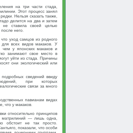
ления на три части стада,
рилинии. Этот процесс занял
редки. Нельзя сказать также,
тадо делится на два и затем
, не ставила своей целью
 после него.
 что уход самцов из родного
 для всех видов макаков. У
, чем у японских макаков и
гко занимают свое место в
огут уйти из стада. Причины
носят они экологический или
ь подробных сведений ввиду
блюдений, при которых
алогические связи за много
родственных павианам видах
, что у макаков.
вки относительно принципов
х матрилиний — лишь одна,
о обстоит не так просто.
антьяго, показали, что особи
 двумя дочерними группами.