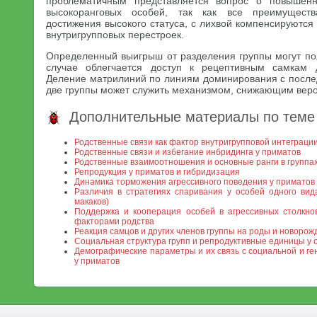
проблематичным представляется вопрос о повышенн
высокоранговых особей, так как все преимуществ
достижения высокого статуса, с лихвой компенсируются 
внутригрупповых перестроек.
Определенный выигрыш от разделения группы могут пол
случае облегчается доступ к рецептивным самкам 
Деление матрилиний по линиям доминирования с посл
две группы может служить механизмом, снижающим веро
Дополнительные материалы по теме
Родственные связи как фактор внутригрупповой интеграци
Родственные связи и избегание инбридинга у приматов
Родственные взаимоотношения и основные ранги в группах
Репродукция у приматов и гибридизация
Динамика торможения агрессивного поведения у приматов
Различия в стратегиях спаривания у особей одного вид
макаков)
Поддержка и кооперация особей в агрессивных столкно
факторами родства
Реакция самцов и других членов группы на роды и новоро
Социальная структура групп и репродуктивные единицы у о
Демографические параметры и их связь с социальной и ге
у приматов