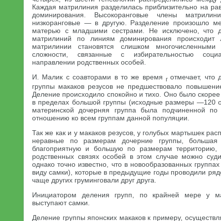
Каждая матрилиния разделилась приблизительно на рав
доминирования. Высокоранговые члены матрили
низкоранговые — в другую. Разделение произошло м
матерью с младшими сестрами. Не исключено, что 
матрилиний по линиям доминирования происходит л
матрилинии становятся слишком многочисленными 
сложности, связанные с избирательностью соци
направлении родственных особей.
И. Малик с соавторами в то же время
отмечает, что
г
группы макаков резусов не предшествовало повышение
Деление происходило спокойно и тихо. Оно было скорее
в пределах большой группы (исходные размеры —120 о
материнской дочерняя группа была подчиненной по
отношению ко всем группам данной популяции.
Так же как и у макаков резусов, у голубых мартышек ра
неравные по размерам дочерние группы, большая
благоприятную и большую по размерам территорию
родственных связях особей в этом случае можно суд
однако точно известно, что в новообразованных группах
виду самки), которые в предыдущие годы проводили ря
чаще других груминговали друг друга.
Инициатором деления групп, по крайней мере у ма
выступают самки.
Деление группы японских макаков к примеру, осуществл