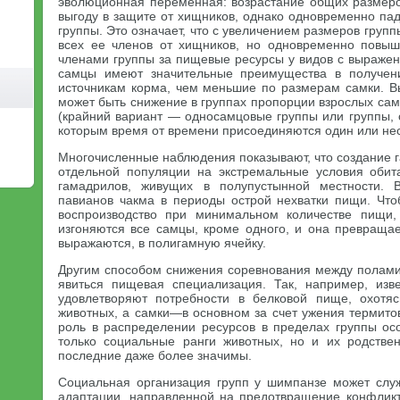
эволюционная переменная: возрастание общих размер
выгоду в защите от хищников, однако одновременно па
группы. Это означает, что с увеличением размеров гру
всех ее членов от хищников, но одновременно повыш
членами группы за пищевые ресурсы у видов с выраж
самцы имеют значительные преимущества в получен
источникам корма, чем меньшие по размерам самки. В
может быть снижение в группах пропорции взрослых са
(крайний вариант — односамцовые группы или группы, 
которым время от времени присоединяются один или нес
Многочисленные наблюдения показывают, что создание г
отдельной популяции на экстремальные условия обит
гамадрилов, живущих в полупустынной местности. 
павианов чакма в периоды острой нехватки пищи. Что
воспроизводство при минимальном количестве пищи,
изгоняются все самцы, кроме одного, и она превращае
выражаются, в полигамную ячейку.
Другим способом снижения соревнования между полам
явиться пищевая специализация. Так, например, изв
удовлетворяют потребности в белковой пище, охотя
животных, а самки—в основном за счет ужения термито
роль в распределении ресурсов в пределах группы ос
только социальные ранги животных, но и их родстве
последние даже более значимы.
Социальная организация групп у шимпанзе может слу
адаптации, направленной на предотвращение конфлик