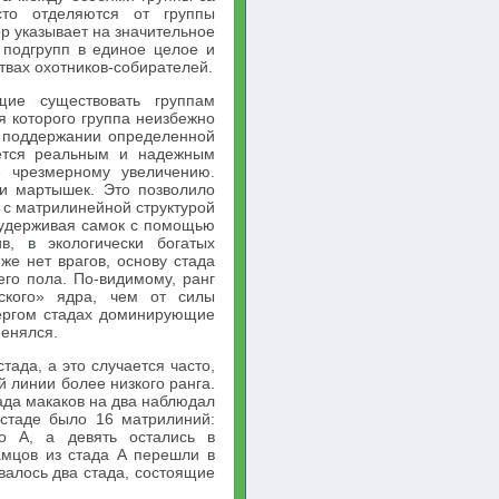
сто отделяются от группы
р указывает на значительное
 подгрупп в единое целое и
вах охотников-собирателей.
щие существовать группам
я которого группа неизбежно
а поддержании определенной
яется реальным и надежным
е чрезмерному увеличению.
и мартышек. Это позволило
 с матрилинейной структурой
, удерживая самок с помощью
в, в экологически богатых
 же нет врагов, основу стада
го пола. По-видимому, ранг
ского» ядра, чем от силы
ергом стадах доминирующие
менялся.
стада, а это случается часто,
ей линии более низкого ранга.
тада макаков на два наблюдал
 стаде было 16 матрилиний:
о А, а девять остались в
амцов из стада А перешли в
овалось два стада, состоящие