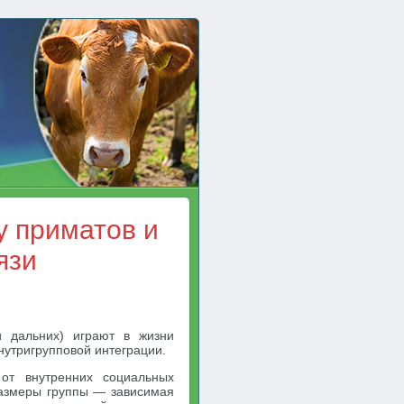
у приматов и
язи
и дальних) играют в жизни
нутригрупповой интеграции.
от внутренних социальных
 Размеры группы — зависимая