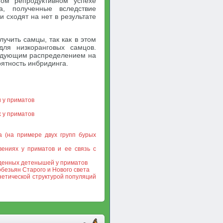
ом репродуктивном успехе
а, полученные вследствие
и сходят на нет в результате
учить самцы, так как в этом
для низкоранговых самцов.
едующим распределением на
ятность инбридинга.
и у приматов
 у приматов
а (на примере двух групп бурых
вениях у приматов и ее связь с
жденных детенышей у приматов
безьян Старого и Нового света
нетической структурой популяций