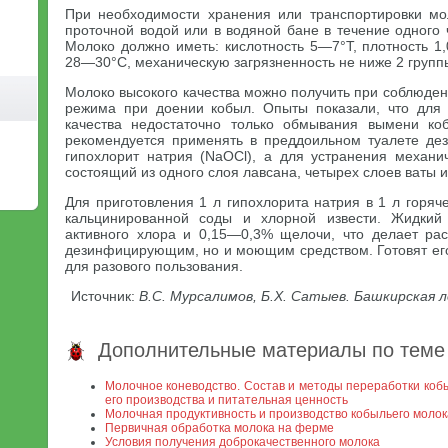
При необходимости хранения или транспортировки мо
проточной водой или в водяной бане в течение одного
Молоко должно иметь: кислотность 5—7°Т, плотность 1
28—30°С, механическую загрязненность не ниже 2 групп
Молоко высокого качества можно получить при соблюден
режима при доении кобыл. Опыты показали, что для 
качества недостаточно только обмывания вымени ко
рекомендуется применять в преддоильном туалете д
гипохлорит натрия (NaOCl), а для устранения механ
состоящий из одного слоя лавсана, четырех слоев ваты 
Для приготовления 1 л гипохлорита натрия в 1 л горяч
кальцинированной соды и хлорной извести. Жидкий
активного хлора и 0,15—0,3% щелочи, что делает рас
дезинфицирующим, но и моющим средством. Готовят его
для разового пользования.
Источник:
В.С. Мурсалимов, Б.Х. Сатыев. Башкирская 
Дополнительные материалы по теме
Молочное коневодство. Состав и методы переработки кобы
его производства и питательная ценность
Молочная продуктивность и производство кобыльего моло
Первичная обработка молока на ферме
Условия получения доброкачественного молока