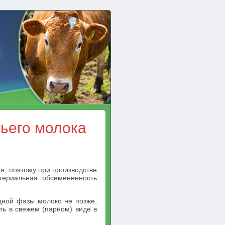
ьего молока
ся, поэтому при производстве
териальная обсемененность
дной фазы молоко не позже,
ть в свежем (парном) виде в