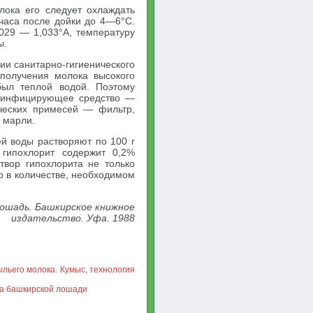
лока его следует охлаждать
 часа после дойки до 4—6°С.
,029 — 1,033°А, температуру
ы.
ии санитарно-гигиенического
получения молока высокого
был теплой водой. Поэтому
езинфицирующее средство —
ических примесей — фильтр,
и марли.
ей воды растворяют по 100 г
 гипохлорит содержит 0,2%
твор гипохлорита не только
 в количестве, необходимом
лошадь. Башкирское книжное
издательство. Уфа. 1988
льего молока. Кумыс, технология
ка башкирской лошади