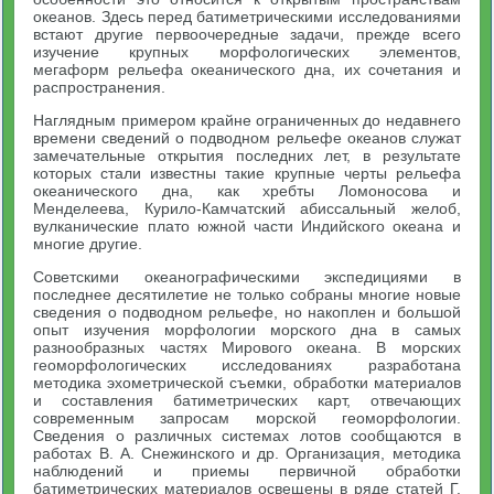
океанов. Здесь перед батиметрическими исследованиями
встают другие первоочередные задачи, прежде всего
изучение крупных морфологических элементов,
мегаформ рельефа океанического дна, их сочетания и
распространения.
Наглядным примером крайне ограниченных до недавнего
времени сведений о подводном рельефе океанов служат
замечательные открытия последних лет, в результате
которых стали известны такие крупные черты рельефа
океанического дна, как хребты Ломоносова и
Менделеева, Курило-Камчатский абиссальный желоб,
вулканические плато южной части Индийского океана и
многие другие.
Советскими океанографическими экспедициями в
последнее десятилетие не только собраны многие новые
сведения о подводном рельефе, но накоплен и большой
опыт изучения морфологии морского дна в самых
разнообразных частях Мирового океана. В морских
геоморфологических исследованиях разработана
методика эхометрической съемки, обработки материалов
и составления батиметрических карт, отвечающих
современным запросам морской геоморфологии.
Сведения о различных системах лотов сообщаются в
работах В. А. Снежинского и др. Организация, методика
наблюдений и приемы первичной обработки
батиметрических материалов освещены в ряде статей Г.