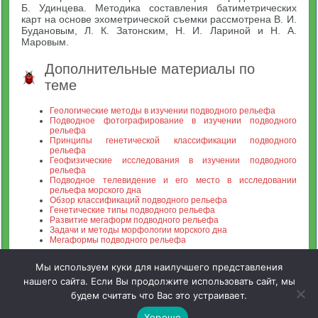
Б. Удинцева. Методика составления батиметрических
карт на основе эхометрической съемки рассмотрена В. И.
Будановым, Л. К. Затонским, Н. И. Лариной и Н. А.
Маровым.
Дополнительные материалы по
теме
Геологические методы в изучении подводного рельефа
Подводное фотографирование в изучении подводного
рельефа
Принципы генетической классификации подводного
рельефа
Геофизические исследования в изучении подводного
рельефа
Подводное телевидение и его место в исследовании
рельефа морского дна
Обзор классификаций подводного рельефа
Генетические типы подводного рельефа
Развитие мегаформ подводного рельефа
Задачи и методы морфологии морского дна
Мегаформы подводного рельефа
Мы используем куки для наилучшего представления
нашего сайта. Если Вы продолжите использовать сайт, мы
будем считать что Вас это устраивает.
Зооинженерный факультет МСХА. Неофициальный сайт
Хорошо