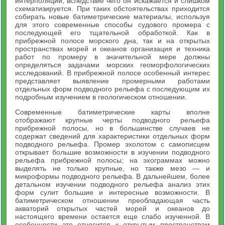
интерполяции, вследствие чего он искажается и слишком
схематизируется. При таких обстоятельствах приходится
собирать новые батиметрические материалы, используя
для этого современные способы судового промера с
последующей его тщательной обработкой. Как в
прибрежной полосе морского дна, так и на открытых
пространствах морей и океанов организация и техника
работ по промеру в значительной мере должны
определяться задачами морских геоморфологических
исследований. В прибрежной полосе особенный интерес
представляет выявление промерными работами
отдельных форм подводного рельефа с последующим их
подробным изучением в геологическом отношении.
Современные батиметрические карты вполне
отображают крупные черты подводного рельефа
прибрежной полосы, но в большинстве случаев не
содержат сведений для характеристики отдельных форм
подводного рельефа. Промер эхолотом с самописцем
открывает большие возможности в изучении подводного
рельефа прибрежной полосы; на эхограммах можно
выделять не только крупные, но также мезо — и
микроформы подводного рельефа. В дальнейшем, более
детальном изучении подводного рельефа анализ этих
форм сулит большие и интересные возможности. В
батиметрическом отношении преобладающая часть
акваторий открытых частей морей и океанов до
настоящего времени остается еще слабо изученной. В
особенности это относится к открытым пространствам