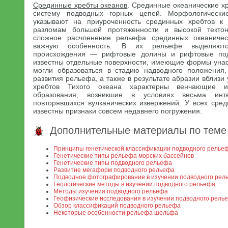
Срединные хребты океанов
. Срединные океанические х
систему подводных горных цепей. Морфологическ
указывают на приуроченность срединных хребтов к
разломам большой протяженности и высокой тектон
сложное расчленение рельефа срединных океаничес
важную особенность. В их рельефе выделяютс
происхождения — рифтовые долины и рифтовые под
известны отдельные поверхности, имеющие формы унас
могли образоваться в стадию надводного положения,
развития рельефа, а также в результате абразии вблизи
хребтов Тихого океана характерны венчающие и
образования, возникшие в условиях весьма инт
повторявшихся вулканических извержений. У всех сред
известны признаки совсем недавнего погружения.
Дополнительные материалы по теме
Принципы генетической классификации подводного релье
Генетические типы рельефа морских бассейнов
Генетические типы подводного рельефа
Развитие мегаформ подводного рельефа
Подводное фотографирование в изучении подводного рел
Геологические методы в изучении подводного рельефа
Методы изучения подводного рельефа
Геофизические исследования в изучении подводного рель
Обзор классификаций подводного рельефа
Некоторые особенности рельефа шельфа