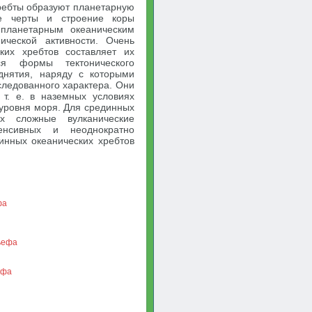
ребты образуют планетарную
ие черты и строение коры
 планетарным океаническим
ической активности. Очень
ких хребтов составляет их
я формы тектонического
нятия, наряду с которыми
ледованного характера. Они
 т. е. в наземных условиях
 уровня моря. Для срединных
х сложные вулканические
енсивных и неоднократно
инных океанических хребтов
фа
ьефа
ефа