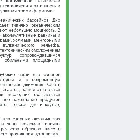
е погруженной альпийской
 тектоническая активность и
вулканическими формами.
еанических бассейнов
. Дно
ает типично океаническим
меют небольшую мощность. В
 аккумулятивные равнины и
орами, холмами, межгорными
улканического рельефа.
 тектоническим омоложением
уктур, сопровождавшимся
и обильными площадными
лубокие части дна океанов
которым и в современную
тонические движения. Кора в
ньшается, на ней отлагаются
и последних сказываются
ьное накопление продуктов
ются плоское дно и крутые,
 планетарных океанических
Для зоны разломов типичны
 рельефа, образовавшиеся в
него проявления вулканизма.