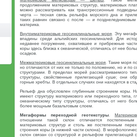
Материковое мелководье — шельф
. Такое мелк
продолжением материковых структур, материковых пл
можно рассматривать как трансгрессионные подводны
черта — тесная связь рельефа морского дна и прил
таких равнин связано с после — и позднеледниковым
материка.
Внутриматериковые геосинклинальные моря
. Эту мегаф
впадины среди альпийских геосинклиналей. Для исто
недавнее погружение, охватившее и прибрежные части
коры здесь близка к океанической, отличаясь от нее бо
осадков.
Межматериковые геосинклинальные моря
. Такие моря п
но отличаются от них не только по положению, но и по
структурами. В пределах морей рассматриваемого ти
структуры, свойственные прилегающей суше; они об
горные хребты. В отдельных случаях они находятся в ста
Рельеф дна обусловлен глубинным строением коры. Н
имеют структуру материкового или переходного типа, г
океаническому типу структуры, отличаясь от него б
более мощным базальтовым слоем.
Мегаформы переходной геотекстуры
.
Материко
отношении такой склон отличается постепенным
материковых структур и столь же постепенным перех
строения коры (в нижней части склона). В морфологич
склон связан со структурой и рельефом прилегающей 