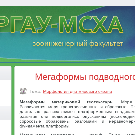
Мегаформы подводног
Тема:
Морфология дна мирового океана
Мегаформы материковой геотекстуры
.
Моря
Различаются моря трансгрессионные и сбросовые. П
длительно развивавшимся платформенным впадинам.
развития они подвергались опусканиям (послеледни
сбросовые образованы разломами и неравномер
фундамента платформы.