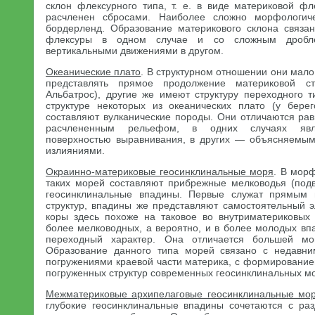
склон флексурного типа, т. е. в виде материковой фл
расчленен сбросами. Наиболее сложно морфологич
бордерленд. Образование материкового склона связа
флексуры в одном случае и со сложным дробл
вертикальными движениями в другом.
Океанические плато
. В структурном отношении они мало
представлять прямое продолжение материковой ст
Альбатрос), другие же имеют структуру переходного т
структуре некоторых из океанических плато (у бере
составляют вулканические породы. Они отличаются ра
расчлененным рельефом, в одних случаях явл
поверхностью выравнивания, в других — объясняемым
излияниями.
Окраинно-материковые геосинклинальные моря
. В мор
таких морей составляют прибрежные мелководья (под
геосинклинальные впадины. Первые служат прямым 
структур, впадины же представляют самостоятельный э
коры здесь похоже на таковое во внутриматериковых
более мелководных, а вероятно, и в более молодых вп
переходный характер. Она отличается большей мо
Образование данного типа морей связано с недавним
погружениями краевой части материка, с формирование
погруженных структур современных геосинклинальных м
Меж
материковые архипелаговые геосинклинальные мо
глубокие геосинклинальные впадины сочетаются с р