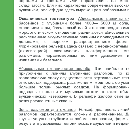
порогами и хребтами. Они образовались на мест
складчатости. Для них характерны современная высокая
вулканизм; рельеф дна здесь выражен разнообразными 
Океаническая геотекстура
.
Абиссальные равнины ок
бассейнов с глубинами более 4000— 5000 м облад
строением коры; базальтовый слой и покров осадков и
морфологическом отношении различаются абиссальные
расчлененные аккумулятивные равнины с подводными г
долинами, с широким распространением форм в
Формирование рельефа здесь связано с неоднократным
(активизацией) океанических платформенных стр
разломами, неравномерным по ним движением 
излияниями базальтов.
Абиссальные океанические желоба
. Эти наиболее г
приурочены к линиям глубинных разломов, по 
геологическую эпоху осуществляются вертикальные тек
этих местах подвержена растяжениям, мощность ее уме
большие толщи рыхлых осадков. На формировани
подводные оползни и мутьевые потоки, а также обил
вулканических извержений. В рельефе желоба отмеча
резко расчлененные склоны.
Зоны разломов дна океанов
. Рельеф дна вдоль линий
разломов характеризуется сложным расчленением. 
крутые уступы с глубоким желобом в основании, формы
результате разрывных тектонических нарушений и недав