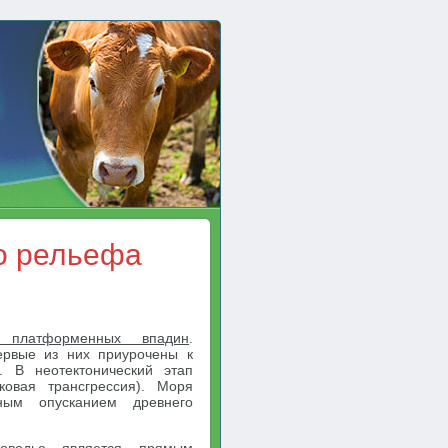
о рельефа
 платформенных впадин
.
ервые из них приурочены к
 В неотектонический этап
ковая трансгрессия). Моря
ным опусканием древнего