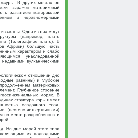
ексуры. В других местах он
ески выражен материковый
но с развитием материковой
ением и неравномерными
 известны. Одни из них могут
руктуры (например, плато
ипа (Телеграфное плато). В
гов Африки) большую часть
внинным характером и слабо
яющимся унаследованной
 недавними вулканическими
фологическом отношении дно
водные равнины) и глубокие
продолжением материковых
лемент. Глубинное строение
 геосинклинальных морях. В
адинах структура коры имеет
щностью осадочного слоя.
и (неогено-четвертичными)
м на месте раздробленных и
орей.
ря
. На дне морей этого типа
азделяющими их подводными