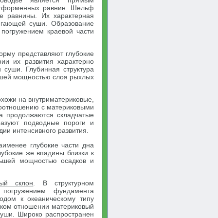
оводье является прямым
атформенных равнин. Шельф
е равнины. Их характерная
егающей суши. Образование
 погружением краевой части
орму представляют глубокие
рии их развития характерно
 суши. Глубинная структура
льшей мощностью слоя рыхлых
охожи на внутриматериковые,
 соотношению с материковыми
па продолжаются складчатые
разуют подводные пороги и
дии интенсивного развития.
аименее глубокие части дна
лубокие же впадины близки к
ольшей мощностью осадков и
вый склон
. В структурном
 погружением фундамента
одом к океаническому типу
еском отношении материковый
суши. Широко распространен