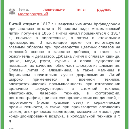
Тема:
Главнейшие типы рудных
месторождений
Литий
открыт в 1817 г. шведским химиком Арфведсоном
при анализе петалита. В чистом виде металлический
литий получен в 1855 г. Литий начал применяться с 1917
г., вначале в пиротехнике, а затем в стекольном
производстве. В настоящее время он используется
главным образом при производстве цветных сплавов на
железной основе в качестве добавок, а также как
окислитель и дегазатор. Добавка лития к сплавам свинца,
цинка, меди, ртути, сурьмы и олова существенно
повышает их качество, облегчает электролиз алюминия.
Сплавы лития с алюминием, а также магнием и
бериллием значительно лучше дюралюминия. Литий
широко применяется в военной технике,
электротехнической промышленности при изготовлении
щелочных аккумуляторов, в атомной технике,
электронике, лазерной технике, в фотографии,
рентгенографии, при синтезе органических соединений, в
пиротехнике (яркий красный свет) и керамической
промышленности, а также при производстве оптических
стекол, электрических изоляторов, смазочных масел, для
кондиционирования воздуха, в холодильной технике и т.
д.