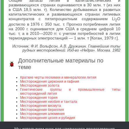
Общие запасы лития в капиталистических и
развивающихся странах оцениваются в 30 млн. т (из них
в США 18,5 млн. т). Количество добываемых в развитых
капиталистических и развивающихся странах литиевых
концентратов с пятипроцентным содержанием Li
O
2
достигло в 1976 г. 350 тыс. т. Прогноз потребления лития
на 2000 г. оценивается для США в среднем цифрой 10
тыс. т, а в 2010—2020 гг. с учетом потребностей в литии
термоядерных электростанций — 1 млн. т [Коган, 1979 г.].
Источник:
Ф.И. Вольфсон, А.В. Дружинин. Главнейшие типы
рудных месторождений. Изд-во «Недра». Москва. 1982
Дополнительные материалы по
теме
Краткие черты геохимии и минералогии лития
Месторождения циркония и гафния
Месторождения золота
Генетические группы и промышленные типы
месторождений лития
Месторождения тория
Месторождения ниобия и тантала
Месторождения висмута
Месторождения бериллия
Месторождения алюминия
Месторождения цезия и рубидия
Мы используем куки для наилучшего представления