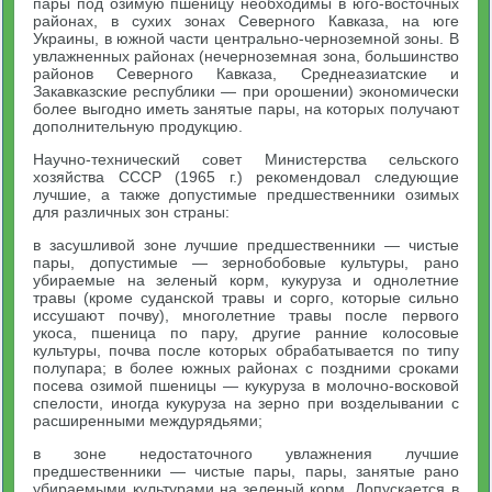
пары под озимую пшеницу необходимы в юго-восточных
районах, в сухих зонах Северного Кавказа, на юге
Украины, в южной части центрально-черноземной зоны. В
увлажненных районах (нечерноземная зона, большинство
районов Северного Кавказа, Среднеазиатские и
Закавказские республики — при орошении) экономически
более выгодно иметь занятые пары, на которых получают
дополнительную продукцию.
Научно-технический совет Министерства сельского
хозяйства СССР (1965 г.) рекомендовал следующие
лучшие, а также допустимые предшественники озимых
для различных зон страны:
в засушливой зоне лучшие предшественники — чистые
пары, допустимые — зернобобовые культуры, рано
убираемые на зеленый корм, кукуруза и однолетние
травы (кроме суданской травы и сорго, которые сильно
иссушают почву), многолетние травы после первого
укоса, пшеница по пару, другие ранние колосовые
культуры, почва после которых обрабатывается по типу
полупара; в более южных районах с поздними сроками
посева озимой пшеницы — кукуруза в молочно-восковой
спелости, иногда кукуруза на зерно при возделывании с
расширенными междурядьями;
в зоне недостаточного увлажнения лучшие
предшественники — чистые пары, пары, занятые рано
убираемыми культурами на зеленый корм. Допускается в