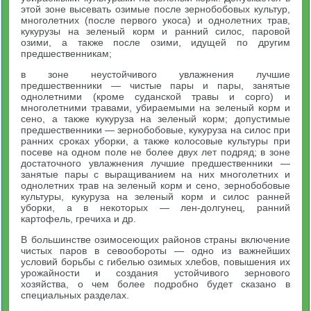
этой зоне высевать озимые после зернобобовых культур,
многолетних (после первого укоса) и однолетних трав,
кукурузы на зеленый корм и ранний силос, паровой
озими, а также после озими, идущей по другим
предшественникам;
в зоне неустойчивого увлажнения лучшие
предшественники — чистые пары и пары, занятые
однолетними (кроме суданской травы и сорго) и
многолетними травами, убираемыми на зеленый корм и
сено, а также кукуруза на зеленый корм; допустимые
предшественники — зернобобовые, кукуруза на силос при
ранних сроках уборки, а также колосовые культуры при
посеве на одном поле не более двух лет подряд; в зоне
достаточного увлажнения лучшие предшественники —
занятые пары с выращиванием на них многолетних и
однолетних трав на зеленый корм и сено, зернобобовые
культуры, кукуруза на зеленый корм и силос ранней
уборки, а в некоторых — лен-долгунец, ранний
картофель, гречиха и др.
В большинстве озимосеющих районов страны включение
чистых паров в севообороты — одно из важнейших
условий борьбы с гибелью озимых хлебов, повышения их
урожайности и создания устойчивого зернового
хозяйства, о чем более подробно будет сказано в
специальных разделах.