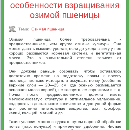
особенности взращивания
озимой пшеницы
Тема:
Озимая пшеница
Озимая пшеница более требовательна к
предшественникам, чем другие озимые культуры. Она
может давать высокие урожаи, если до ухода в зиму у нее
хорошо разовьются корневая система и вегетативная
масса. Это в значительной степени зависит от
предшественников.
Они должны раньше созревать, чтобы оставалось
достаточно времени на подготовку почвы к посеву
пшеницы, меньше истощать и иссушать почву (особенно
верхние слои — 20—25 см, где осенью размещается
основная масса корней), не засорять ее сорняками и т. д.
Почва после предшественников должна иметь
мелкокомковатую структуру и оптимальное увлажнение,
содержать в достаточном количестве и доступной форме
для растений питательные вещества: азот, фосфор,
калий, кальций, магний и др.
Такие условия можно создавать путем паровой обработки
почвы (пар, полупар) и применения удобрений. Чистые