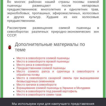
Во многих районах нашей страны посевы озимой
пшеницы размещают после непаровых
предшественников: многолетних и однолетних трав,
зернобобовых, пропашных, эфиромасличных, колосовых
и других культур. Худшие из них колосовые
предшественники.
Рассмотрим размещение озимой пшеницы в
севооборотах различных природно-экономических зон
СССР.
Дополнительные материалы по
теме
Место в севообороте озимой пшеницы
Место в севообороте яровой пшеницы
Место риса в севообороте
Предшественники озимой пшеницы
Место озимого рапса и сурепицы в севообороте и
обработка почвы
Место в севообороте сахарной свеклы при выращивании
безвысадочных семенников
Место гречихи в севообороте
Взращивание озимой пшеницы в Украине и Молдавии
Место в севообороте под ранний картофель
Место в севообороте семян трав
Мы используем куки для наилучшего представления