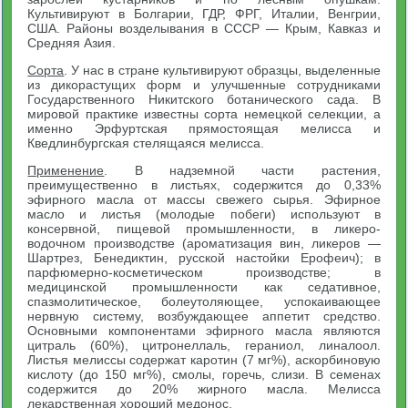
Культивируют в Болгарии, ГДР, ФРГ, Италии, Венгрии,
США. Районы возделывания в СССР — Крым, Кавказ и
Средняя Азия.
Сорта
. У нас в стране культивируют образцы, выделенные
из дикорастущих форм и улучшенные сотрудниками
Государственного Никитского ботанического сада. В
мировой практике известны сорта немецкой селекции, а
именно Эрфуртская прямостоящая мелисса и
Кведлинбургская стелящаяся мелисса.
Применение
. В надземной части растения,
преимущественно в листьях, содержится до 0,33%
эфирного масла от массы свежего сырья. Эфирное
масло и листья (молодые побеги) используют в
консервной, пищевой промышленности, в ликеро-
водочном производстве (ароматизация вин, ликеров —
Шартрез, Бенедиктин, русской настойки Ерофеич); в
парфюмерно-косметическом производстве; в
медицинской промышленности как седативное,
спазмолитическое, болеутоляющее, успокаивающее
нервную систему, возбуждающее аппетит средство.
Основными компонентами эфирного масла являются
цитраль (60%), цитронеллаль, гераниол, линалоол.
Листья мелиссы содержат каротин (7 мг%), аскорбиновую
кислоту (до 150 мг%), смолы, горечь, слизи. В семенах
содержится до 20% жирного масла. Мелисса
лекарственная хороший медонос.