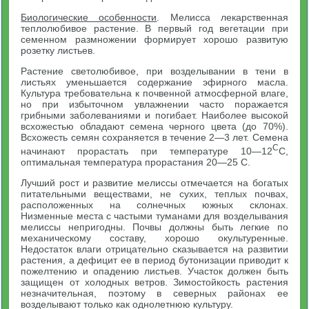
Биологические особенности
. Мелисса лекарственная
теплолюбивое растение. В первый год вегетации при
семенном размножении формирует хорошо развитую
розетку листьев.
Растение светолюбивое, при возделывании в тени в
листьях уменьшается содержание эфирного масла.
Культура требовательна к почвенной атмосферной влаге,
но при избыточном увлажнении часто поражается
грибными заболеваниями и погибает. Наиболее высокой
всхожестью обладают семена черного цвета (до 70%).
Всхожесть семян сохраняется в течение 2—3 лет. Семена
С
начинают прорастать при температуре 10—12
С,
оптимальная температура прорастания 20—25 С.
Лучший рост и развитие мелиссы отмечается на богатых
питательными веществами, не сухих, теплых почвах,
расположенных на солнечных южных склонах.
Низменные места с частыми туманами для возделывания
мелиссы непригодны. Почвы должны быть легкие по
механическому составу, хорошо окультуренные.
Недостаток влаги отрицательно сказывается на развитии
растения, а дефицит ее в период бутонизации приводит к
пожелтению и опадению листьев. Участок должен быть
защищен от холодных ветров. Зимостойкость растения
незначительная, поэтому в северных районах ее
возделывают только как однолетнюю культуру.