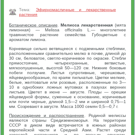
Тема:
Эфирномасличные и лекарственные
растения
Ботаническое описание
.
Мелисса лекарственная
(мята
лимонная) — Melissa officinalis L.— многолетнее
травянистое растение семейства Губоцветные с
ароматом лимона.
Корневище сильно ветвящееся с подземными стеблями,
расположенными сравнительно мелко в почве, длиной до
30 см, беловатое, светло-коричневое по окраске. Стебли
прямостоячие, четырехгранные, ветвистые,
мягкоопушенные, высотой 50—120 см. Нижние боковые
побеги ползучие. Листья супротивные, черешковые,
яйцевиднообразные, по краям пильчатые. Цветки мелкие,
белые, желтоватые или розовые, расположенные по 3—
10 в однобоких ложных мутовках в пазухах верхних
листьев. Цветет в июне — августе. Плоды — орешки
яйцевидной формы, суженные к основанию, коричневые
или почти черные, длиной 1,5—2 мм и шириной 0,75—1
мм. Созревают в августе. Масса 1000 семян 0,5—0,7 г.
Происхождение и распространение
. Родиной мелиссы
являются страны Средиземноморья. На территории
СССР в диком виде встречается в южных районах
европейской части и Средней Азии. Растет среди
зарослей кустарников и по лесным опушкам.