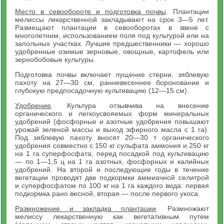
Место в севообороте и подготовка почвы
. Плантации
мелиссы лекарственной закладывают на срок 3—5 лет.
Размещают плантации в севооборотах в звене с
многолетним, использованием поля под культурой или на
запольных участках. Лучшие предшественники — хорошо
удобренные озимые зерновые, овощные, картофель или
зернобобовые культуры.
Подготовка почвы включает лущение стерни, зяблевую
пахоту на 27—30 см, ранневесеннее боронование и
глубокую предпосадочную культивацию (12—15 см).
Удобрение
. Культура отзывчива на внесение
органического и легкоусвояемых форм минеральных
удобрений (фосфорные и азотные удобрения повышают
урожай зеленой массы и выход эфирного масла с 1 га).
Под зяблевую пахоту вносят 20—30 т органического
удобрения совместно с 150 кг сульфата аммония и 250 кг
на 1 га суперфосфата; перед посадкой под культивацию
— по 1—1,5 ц на 1 га азотных, фосфорных и калийных
удобрений. На второй и последующие годы в течение
вегетации проводят две подкормки аммиачной селитрой
и суперфосфатом по 100 кг на 1 га каждого вида: первая
подкормка рано весной, вторая — после первого укоса.
Размножение и закладка плантации
. Размножают
мелиссу лекарственную как вегетативным путем