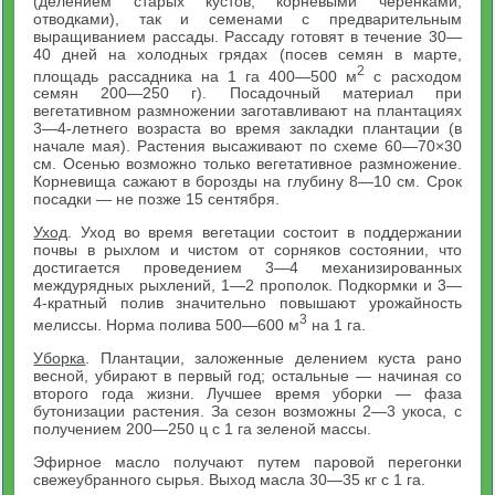
(делением старых кустов, корневыми черенками,
отводками), так и семенами с предварительным
выращиванием рассады. Рассаду готовят в течение 30—
40 дней на холодных грядах (посев семян в марте,
2
площадь рассадника на 1 га 400—500 м
с расходом
семян 200—250 г). Посадочный материал при
вегетативном размножении заготавливают на плантациях
3—4-летнего возраста во время закладки плантации (в
начале мая). Растения высаживают по схеме 60—70×30
см. Осенью возможно только вегетативное размножение.
Корневища сажают в борозды на глубину 8—10 см. Срок
посадки — не позже 15 сентября.
Уход
. Уход во время вегетации состоит в поддержании
почвы в рыхлом и чистом от сорняков состоянии, что
достигается проведением 3—4 механизированных
междурядных рыхлений, 1—2 прополок. Подкормки и 3—
4-кратный полив значительно повышают урожайность
3
мелиссы. Норма полива 500—600 м
на 1 га.
Уборка
. Плантации, заложенные делением куста рано
весной, убирают в первый год; остальные — начиная со
второго года жизни. Лучшее время уборки — фаза
бутонизации растения. За сезон возможны 2—3 укоса, с
получением 200—250 ц с 1 га зеленой массы.
Эфирное масло получают путем паровой перегонки
свежеубранного сырья. Выход масла 30—35 кг с 1 га.