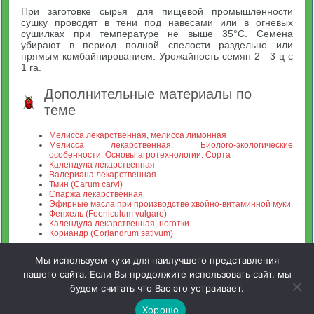
При заготовке сырья для пищевой промышленности
сушку проводят в тени под навесами или в огневых
сушилках при температуре не выше 35°С. Семена
убирают в период полной спелости раздельно или
прямым комбайнированием. Урожайность семян 2—3 ц с
1 га.
Дополнительные материалы по
теме
Мелисса лекарственная, мелисса лимонная
Мелисса лекарственная. Биолого-экологические
особенности. Основы агротехнологии. Сорта
Календула лекарственная
Валериана лекарственная
Тмин (Carum carvi)
Спаржа лекарственная
Эфирные масла при производстве хвойно-витаминной муки
Фенхель (Foeniculum vulgare)
Календула лекарственная, ноготки
Кориандр (Coriandrum sativum)
Мы используем куки для наилучшего представления
нашего сайта. Если Вы продолжите использовать сайт, мы
будем считать что Вас это устраивает.
Зооинженерный факультет МСХА. Неофициальный сайт
Хорошо