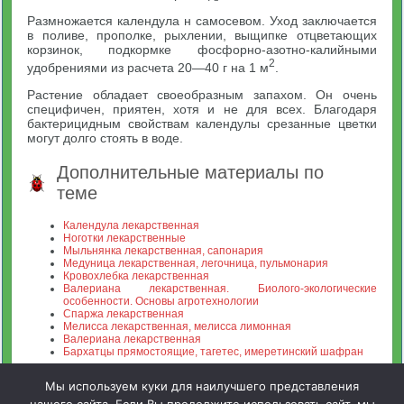
Размножается календула н самосевом. Уход заключается
в поливе, прополке, рыхлении, выщипке отцветающих
корзинок, подкормке фосфорно-азотно-калийными
2
удобрениями из расчета 20—40 г на 1 м
.
Растение обладает своеобразным запахом. Он очень
специфичен, приятен, хотя и не для всех. Благодаря
бактерицидным свойствам календулы срезанные цветки
могут долго стоять в воде.
Дополнительные материалы по
теме
Календула лекарственная
Ноготки лекарственные
Мыльнянка лекарственная, сапонария
Медуница лекарственная, легочница, пульмонария
Кровохлебка лекарственная
Валериана лекарственная. Биолого-экологические
особенности. Основы агротехнологии
Спаржа лекарственная
Мелисса лекарственная, мелисса лимонная
Валериана лекарственная
Бархатцы прямостоящие, тагетес, имеретинский шафран
Мы используем куки для наилучшего представления