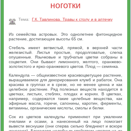
ноготки
Тема:
Г.К. Тавлинова. Травы к столу и в аптечку
Из семейства астровых. Это однолетнее фитонцидное
растение, достигающее высоты 65 см.
Стебель имеет ветвистый, прямой, в верхней части
железистый. Листья простые, продолговатые, слегка
опушенные. Язычковые и трубчатые цветки собраны в
соцветия. Они бывают лимонного, желтого, оранжево-
золотистого и ярко-оранжевого цветов. Плод — семянка.
Календула — общеизвестное красивоцветущее растение,
выращиваемое для декорирования клумб и рабаток. Она
красива в группах и в срезе, но не менее ценна и как
целебное растение. Ряд полезных веществ находится в
цветках, листьях, стеблях, плодах и корнях. В цветках,
например, содержатся такие целебные вещества, как
эфирные масла, горечи, сапонины, каротин, ферменты,
витамины, органические кислоты, смолы и белки.
Сок из цветков календулы применяют при ужалении
пчелами и осами, а нанесенный на лицо помогает
вывести веснушки (они сперва сильно бледнеют и вскоре
исчезают). Благодаря целебным свойствам цветков на их