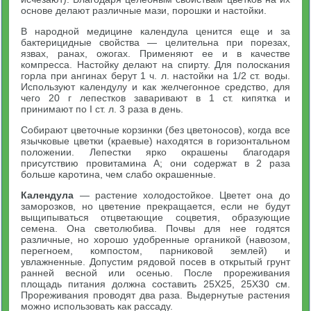
основе делают различные мази, порошки и настойки.
В народной медицине календула ценится еще и за
бактерицидные свойства — целительна при порезах,
язвах, ранах, ожогах. Применяют ее и в качестве
компресса. Настойку делают на спирту. Для полоскания
горла при ангинах берут 1 ч. л. настойки на 1/2 ст. воды.
Используют календулу и как желчегонное средство, для
чего 20 г лепестков заваривают в 1 ст. кипятка и
принимают по I ст. л. 3 раза в день.
Собирают цветочные корзинки (без цветоносов), когда все
язычковые цветки (краевые) находятся в горизонтальном
положении. Лепестки ярко окрашены благодаря
присутствию провитамина А; они содержат в 2 раза
больше каротина, чем слабо окрашенные.
Календула
— растение холодостойкое. Цветет она до
заморозков, но цветение прекращается, если не будут
выщипываться отцветающие соцветия, образующие
семена. Она светолюбива. Почвы для нее годятся
различные, но хорошо удобренные органикой (навозом,
перегноем, компостом, парниковой землей) и
увлажненные. Допустим рядовой посев в открытый грунт
ранней весной или осенью. После прореживания
площадь питания должна составить 25X25, 25X30 см.
Прореживания проводят два раза. Выдернутые растения
можно использовать как рассаду.