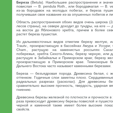
Береза
(Betula). Наибольшее распространение и значе
повислая — В. pendula Roth., или бородавчатая — В. ve
из-за бородавок на молодых побегах, и береза пуши
получившая свое название из-за опушенных побегов и ли
Область распространения обоих видов очень широка (2
лесов страны), на севере доходит до тундры, на юге — 
на восток до Яблонового хребта, причем в более се
растет береза пушистая.
Из дальневосточных видов отметим березу желтую, и
Trautv., произрастающую в бассейнах Амура и Уссури;
Cham., растущую на каменистых россыпях Сахали
побережья, хребта Сихотэ-Алинь; березу черную, или да
растущую в Забайкалье и Приморском крае; березу желе
произрастающую в Приморском крае. Темнокорые б
Дальнего Востока часто называют каменными березами.
Береза — безъядровая порода. Древесина белая, с ж
оттенком. Годичные слои заметны плохо. Сердцевинные
радиальных разрезах (расколах). Для древесины б
сравнительно высокие прочность, твердость, ударная вя
гниению.
Древесина березы железной по плотности и прочности в 1,
раза превосходит древесину березы повислой и пушисто
черной и каменной также имеет более высокие показ
свойств.