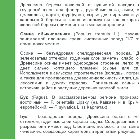
Древесина березы повислой и пушистой находит 
(лущеный шпон для фанеры, ружейные ложа, лыжи, ст
целлюлоза, паркет, фурфурол, сырье для пиролиза и у
карельской березы и капов используется как декора
железной березы применяется в машиностроении.
Осина обыкновенная
(Populus tremula L.). Нахо
занимаемой площади среди лиственных пород (1/7 эт
почти повсеместно.
Осина — безъядровая спелодревесная порода. Д
зеленоватым оттенком, годичные слои заметны слабо, 
Древесина осины имеет однородное строение, легко л
дает сильно коптящего пламени (сырье для спи
Используется в сельском строительстве (колодцы, погреба
а также для производства древесно-волокнистых плит, ц
лесохимии и других отраслях. Применение осины о
встречающейся в растущих деревьях ядровой гнили.
Бук
(Fagus). В рассматриваемом регионе произрас
восточный — F. orientalis Lipsky (на Кавказе и в Крым
европейский, — F. sylvatica L. (в Карпатах).
Бук — безъядровая порода. Древесина белая с же
оттенком, годичные слои хорошо видны. Сердцевинные 
разрезе они имеют вид блестящих полосок, а на тан
чечевичек, создающих характерный крапчатый рисунок.