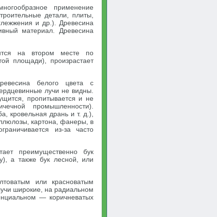
многообразное применение
роительные детали, плиты,
глежжения и др.). Древесина
тивный материал. Древесина
дится на втором месте по
ой площади), произрастает
ревесина белого цвета с
сердцевинные лучи не видны.
ущится, пропитывается и не
чечной промышленности).
, кровельная дрань и т. д.),
еллюлозы, картона, фанеры, в
граничивается из-за часто
тает преимущественно бук
у), а также бук лесной, или
лтоватым или красноватым
лучи широкие, на радиальном
генциальном — коричневатых