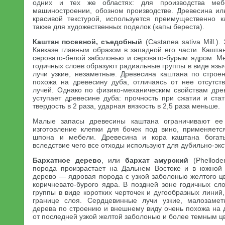
одних и тех же областях: для производства меб
машиностроении, обозном производстве. Древесина и
красивой текстурой, используется преимущественно 
также для художественных поделок (капы береста).
Каштан посевной, съедобный
(Castanea sativa Mill.)
Кавказе главным образом в западной его части. Кашта
серовато-белой заболонью и серовато-бурым ядром. Ме
годичных слоев образуют радиальные группы в виде яз
лучи узкие, незаметные. Древесина каштана по стро
похожа на древесину дуба, отличаясь от нее отсутс
лучей. Однако по физико-механическим свойствам дре
уступает древесине дуба: прочность при сжатии и ста
твердость в 2 раза, ударная вязкость в 2,5 раза меньше.
Малые запасы древесины каштана ограничивают ее
изготовление клепки для бочек под вино, применяется
шпона и мебели. Древесина и кора каштана богат
вследствие чего все отходы используют для дубильно-экс
Бархатное дерево
, или
бархат амурский
(Phellode
порода произрастает на Дальнем Востоке и в южной 
дерево — ядровая порода с узкой заболонью желтого цв
коричневато-бурого ядра. В поздней зоне годичных сл
группы в виде коротких черточек и дугообразных лини
границе слоя. Сердцевинные лучи узкие, малозамет
дерева по строению и внешнему виду очень похожа на 
от последней узкой желтой заболонью и более темным ц