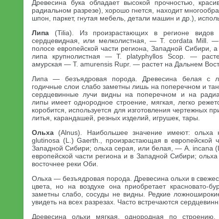
Древесина бука обладает высокой прочностью, краси
радиальном разрезе), хорошо гнется, находит многообр
шпон, паркет, гнутая мебель, детали машин и др.), испол
Липа
(Tilia). Из произрастающих в регионе видов
сердцевидная, или мелколистная, — Т. cordata Mill. 
полосе европейской части региона, Западной Сибири, а 
липа крупнолистная — Т. platyphyllos Scop. — раст
амурская — Т. amurensis Rupr. — растет на Дальнем Вост
Липа — безъядровая порода. Древесина белая с ле
годичные слои слабо заметны лишь на поперечном и тан
сердцевинные лучи видны на поперечном и на радиа
липы имеет однородное строение, мягкая, легко режет
коробится, используется для изготовления чертежных п
литья, карандашей, резных изделий, игрушек, тары.
Ольха
(Alnus). Наибольшее значение имеют: ольха 
glutinosa (L.) Gaerth., произрастающая в европейской 
Западной Сибири; ольха серая, или белая, — A. incana (L
европейской части региона и в Западной Сибири; ольх
восточнее реки Оби.
Ольха — безъядровая порода. Древесина ольхи в свеже
цвета, но на воздухе она приобретает красновато-бу
заметны слабо, сосуды не видны. Редкие ложноширок
увидеть на всех разрезах. Часто встречаются сердцевин
Древесина ольхи мягкая, однородная по строению,