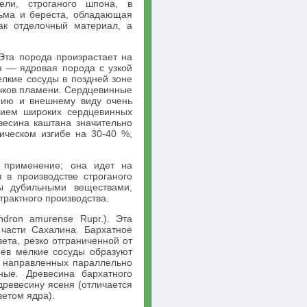
ели, строганого шпона, в
льма и береста, обладающая
как отделочный материал, а
. Эта порода произрастает на
н — ядровая порода с узкой
лкие сосуды в поздней зоне
ычков пламени. Сердцевинные
ению и внешнему виду очень
твием широких сердцевинных
весина каштана значительно
тическом изгибе на 30-40 %,
 применение; она идет на
 в производстве строганого
ы дубильными веществами,
трактного производства.
ndron amurense Rupr.). Эта
части Сахалина. Бархатное
ета, резко отграниченной от
оев мелкие сосуды образуют
й, направленных параллельно
ные. Древесина бархатного
древесину ясеня (отличается
ветом ядра).