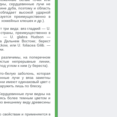
идны, сердцевинные лучи не
ине дуба, поэтому и область
обладает высокой ударной
ьзуется преимущественно в
 хоккейных клюшек и др.).
 три вида: вяз гладкий — U.
и страны, преимущественно в
й, — U. glabra Hudson —
на Дальнем Востоке; берест
ckow, или U. foliacea Gilib. —
ии.
 различимы, на поперечном
истые непрерывные линии,
од углом к ним (у береста).
то-белую заболонь, которая
инные лучи у вяза заметны
 они имеют одинаковый цвет с
ружить лишь по блеску.
 Сердцевинные лучи видны на
яясь более темным цветом и
 по внешнему виду древесины
о свойствам и применяется в