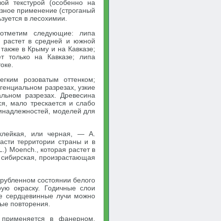
вой текстурой (особенно на
азное применение (строганый
ьзуется в лесохимии.
 отметим следующие: липа
— растет в средней и южной
также в Крыму и на Кавказе;
ет только на Кавказе; липа
оке.
гким розоватым оттенком;
генциальном разрезах, узкие
льном разрезах. Древесина
ся, мало трескается и слабо
ринадлежностей, моделей для
клейкая, или черная, — A.
части территории страны и в
.) Moench., которая растет в
а сибирская, произрастающая
срубленном состоянии белого
рую окраску. Годичные слои
ие сердцевинные лучи можно
ные повторения.
 применяется в фанерном,