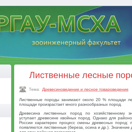
Лиственные лесные пор
Тема:
Древесиноведение и лесное товароведение
Лиственные породы занимают около 20 % площади ле
площади произрастает много разнообразных пород.
Древесина лиственных пород по хозяйственному з
уступает древесине хвойных пород. Однако для районо
России характерен процесс смены древесных пород: 
появляются лиственные (береза, осина и др.). Значение