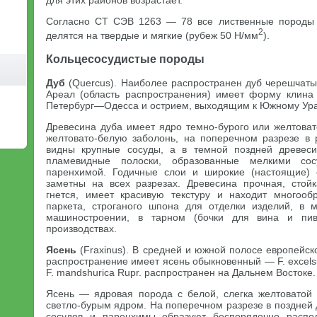
для этих районов возрастает.
Согласно СТ СЭВ 1263 — 78 все лиственные породы 
2
делятся на твердые и мягкие (рубеж 50 Н/мм
).
Кольцесосудистые породы
Дуб
(Quercus). Наиболее распространен дуб черешчатый
Ареал (область распространения) имеет форму клина
Петербург—Одесса и острием, выходящим к Южному Ура
Древесина дуба имеет ядро темно-бурого или желтоват
желтовато-белую заболонь, на поперечном разрезе в 
видны крупные сосуды, а в темной поздней древес
пламевидные полоски, образованные мелкими с
паренхимой. Годичные слои и широкие (настоящие)
заметны на всех разрезах. Древесина прочная, стой
гнется, имеет красивую текстуру и находит многооб
паркета, строганого шпона для отделки изделий, в 
машиностроении, в тарном (бочки для вина и пива
производствах.
Ясень
(Fraxinus). В средней и южной полосе европейс
распространение имеет ясень обыкновенный — F. excelsi
F. mandshurica Rupr. распространен на Дальнем Востоке.
Ясень — ядровая порода с белой, слегка желтоватой
светло-бурым ядром. На поперечном разрезе в поздней
сосудов и паренхимы образуют беспорядочно распо