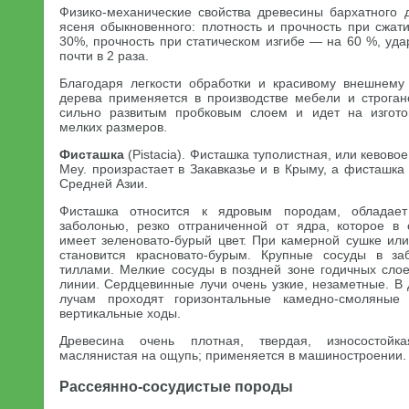
Физико-механические свойства древесины бархатного 
ясеня обыкновенного: плотность и прочность при сжат
30%, прочность при статическом изгибе — на 60 %, уда
почти в 2 раза.
Благодаря легкости обработки и красивому внешнему
дерева применяется в производстве мебели и строган
сильно развитым пробковым слоем и идет на изгото
мелких размеров.
Фисташка
(Pistacia). Фисташка туполистная, или кевовое 
Меу. произрастает в Закавказье и в Крыму, а фисташка
Средней Азии.
Фисташка относится к ядровым породам, обладает
заболонью, резко отграниченной от ядра, которое в
имеет зеленовато-бурый цвет. При камерной сушке ил
становится красновато-бурым. Крупные сосуды в з
тиллами. Мелкие сосуды в поздней зоне годичных сло
линии. Сердцевинные лучи очень узкие, незаметные. В
лучам проходят горизонтальные камедно-смоляны
вертикальные ходы.
Древесина очень плотная, твердая, износостойка
маслянистая на ощупь; применяется в машиностроении.
Рассеянно-сосудистые породы