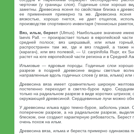
черточки (у границы слоя). Годичные слои хорошо в
заметны. Древесина ясеня по свойствам близка к древес
ее применения примерно та же. Древесина ясеня 
вязкостью, хорошо гнется, не дает отщепов, испол
производстве спортивного инвентаря (теннисных ракеток,
Вяз, ильм, берест
(Ulmus). Наибольшее значение имеют
laevis Pall. — произрастает только в европейской част
средней полосе; вяз шершавый, или ильм горны
распространен там же, где и вяз гладкий, а также 
(карагач), или вяз полевой, — U. carpinifolia Rupr, ex Su
растет на юге европейской части региона и в Средней Аз
Ильмовые — ядровые породы. Годичные слои хорошо
разрезе в поздней древесине видны светлые волн
направленные вдоль годичных слоев (у вяза, ильма) или п
Древесина вяза имеет сравнительно широкую желтова
постепенно переходит в светло-бурое ядро. Сердцев
только на радиальном разрезе в виде коротких штрихов;
окружающей древесиной. Сердцевинные лучи можно обна
У древесины ильма ядро темно-бурое, заболонь узкая.
поперечном разрезе, а на радиальном разрезе, выдел
блеском, они создают характерную рябоватость. Берест
очень похож на ильм.
Древесина вяза, ильма и береста примерно одинакова п