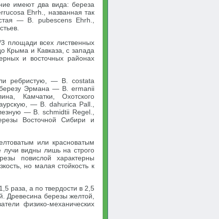
ние имеют два вида: береза
rrucosa Ehrh., названная так
стая — В. pubescens Ehrh.,
стьев.
/3 площади всех лиственных
до Крыма и Кавказа, с запада
верных и восточных районах
ли ребристую, — В. costata
 березу Эрмана — В. ermanii
на, Камчатки, Охотского
урскую, — В. dahurica Pall.,
зную — В. schmidtii Regel.,
ерезы Восточной Сибири и
елтоватым или красноватым
 лучи видны лишь на строго
ерезы повислой характерны
зкость, но малая стойкость к
5 раза, а по твердости в 2,5
й. Древесина березы желтой,
атели физико-механических