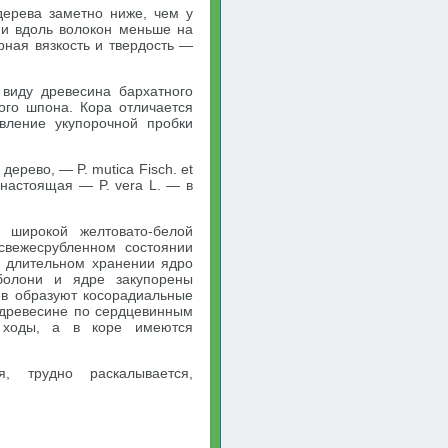
дерева заметно ниже, чем у
ии вдоль волокон меньше на
рная вязкость и твердость —
 виду древесина бархатного
ого шпона. Кора отличается
вление укупорочной пробки
дерево, — P. mutica Fisch. et
 настоящая — P. vera L. — в
 широкой желтовато-белой
 свежесрубленном состоянии
и длительном хранении ядро
аболони и ядре закупорены
ев образуют косорадиальные
 древесине по сердцевинным
е ходы, а в коре имеются
я, трудно раскалывается,