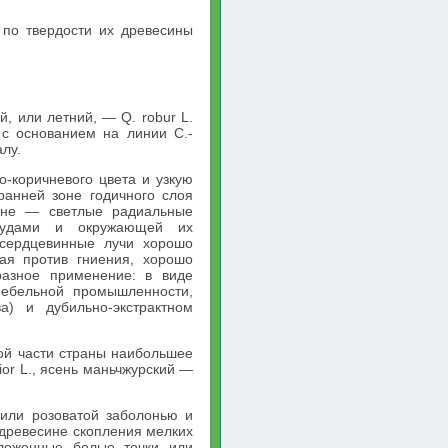
по твердости их древесины
, или летний, — Q. robur L.
 с основанием на линии С.-
лу.
о-коричневого цвета и узкую
ранней зоне годичного слоя
ине — светлые радиальные
осудами и окружающей их
 сердцевинные лучи хорошо
кая против гниения, хорошо
разное применение: в виде
мебельной промышленности,
) и дубильно-экстрактном
кой части страны наибольшее
or L., ясень маньчжурский —
 или розоватой заболонью и
 древесине скопления мелких
ложенные белые точки или