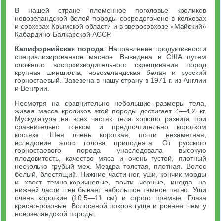
В нашей стране племенное поголовье кроликов
новозеландской белой породы сосредоточено в колхозах
и совхозах Крымской области и в зверосовхозе «Майский»
Кабардино-Балкарской АССР.
Калифорнийская порода
. Направление продуктивности
специализированное мясное. Выведена в США путем
сложного воспроизводительного скрещивания пород
крупная шиншилла, новозеландская белая и русский
горностаевый. Завезена в нашу страну в 1971 г. из Англии
и Венгрии.
Несмотря на сравнительно небольшие размеры тела,
живая масса кроликов этой породы достигает 4—4,2 кг.
Мускулатура на всех частях тела хорошо развита при
сравнительно тонком и предпочтительно коротком
костяке. Шея очень короткая, почти незаметная,
вследствие этого голова приподнята. От русского
горностаевого порода унаследовала высокую
плодовитость, качество мяса и очень густой, плотный
несколько грубый мех. Мездра толстая, плотная. Волос
белый, блестящий. Нижние части ног, уши, кончик морды
и хвост темно-коричневые, почти черные, иногда на
нижней части шеи бывает небольшое темное пятно. Уши
очень короткие (10,5—11 см) и строго прямые. Глаза
красно-розовые. Волосяной покров гуще и ровнее, чем у
новозеландской породы.