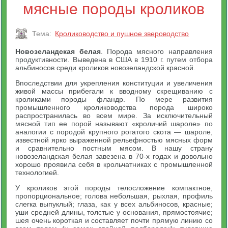
мясные породы кроликов
Тема:
Кролиководство и пушное звероводство
Новозеландская белая
. Порода мясного направления
продуктивности. Выведена в США в 1910 г. путем отбора
альбиносов среди кроликов новозеландской красной.
Впоследствии для укрепления конституции и увеличения
живой массы прибегали к вводному скрещиванию с
кроликами породы фландр. По мере развития
промышленного кролиководства порода широко
распространилась во всем мире. За исключительный
мясной тип ее порой называют «кроличий шароле» по
аналогии с породой крупного рогатого скота — шароле,
известной ярко выраженной рельефностью мясных форм
и сравнительно постным мясом. В нашу страну
новозеландская белая завезена в 70-х годах и довольно
хорошо проявила себя в крольчатниках с промышленной
технологией.
У кроликов этой породы телосложение компактное,
пропорциональное; голова небольшая, рыхлая, профиль
слегка выпуклый; глаза, как у всех альбиносов, красные;
уши средней длины, толстые у основания, прямостоячие;
шея очень короткая и составляет почти прямую линию со