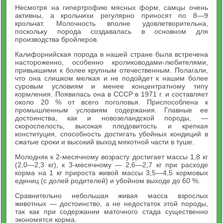
Несмотря на гипертрофию мясных форм, самцы очень
активны, а крольчихи регулярно приносят по 8—9
крольчат. Молочность вполне удовлетворительна,
поскольку порода создавалась в основном для
производства бройлеров.
Калифорнийская порода в нашей стране была встречена
настороженно, особенно кролиководами-любителями,
привыкшими к более крупным отечественным. Полагали,
что она слишком мелкая и не подойдет к нашим более
суровым условиям и менее концентратному типу
кормления. Появилась она в СССР в 1971 г. и составляет
около 20 % от всего поголовья. Приспособлена к
промышленным условиям содержания. Главные ее
достоинства, как и новозеландской породы, —
скороспелость, высокая плодовитость и крепкая
конституция, способность достигать убойных кондиций в
сжатые сроки и высокий выход мякотной части в туше.
Молодняк к 2-месячному возрасту достигает массы 1,8 кг
(2,0—2,3 кг), к 3-месячному — 2,6—2,7 кг при расходе
корма на 1 кг прироста живой массы 3,5—4,5 кормовых
единиц (с долей родителей) и убойном выходе до 60 %.
Сравнительно небольшая живая масса взрослых
животных — достоинство, а не недостаток этой породы,
так как при содержании маточного стада существенно
экономятся корма.