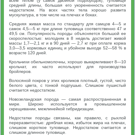
всем телом (у самок двойной подбородок); туловище
средней длины, большая его укорененность считается
недостатком. На всех частях тела хорошо развита
мускулатура, в том числе на плечах и боках.
Средняя живая масса по стандарту для самцов 4—5 и
самок 4,5—5 кг при длине туловища соответственно 47 и
49,5 см. Популярность породы объясняется большой ее
скороспелостью: молодняк в 8 недель достигает живой
массы 1,7—2,1 кг и в 90 дней — 2,7 кг при оплате корма
3,0—3,5 кормовых единиц и убойном выходе 52—58 % в
возрасте 120 дней.
Крольчихи обильномолочны, хорошо выкармливают 8—10
крольчат, их часто используют для производства
бройлеров.
Волосяной покров у этих кроликов плотный, густой, чисто
белого цвета, с тонкой подпушью. Слишком пушистый
считается недостатком.
Новозеландская порода — самая распространенная в
мире. Широко используется в промышленном
скрещивании, межлинейкой гибридизации.
Недостатки породы связаны, как правило, с рыхлой
переразвитостью: дряблая кожа, избыток жира на плечах,
слишком короткое туловище. Недостатком считается и
слишком длинное туловище.