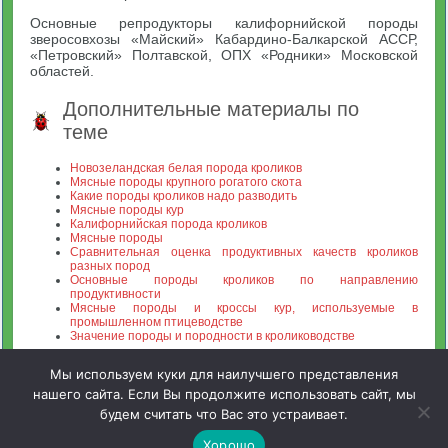
Основные репродукторы калифорнийской породы
зверосовхозы «Майский» Кабардино-Балкарской АССР,
«Петровский» Полтавской, ОПХ «Родники» Московской
областей.
Дополнительные материалы по
теме
Новозеландская белая порода кроликов
Мясные породы крупного рогатого скота
Какие породы кроликов надо разводить
Мясные породы кур
Калифорнийская порода кроликов
Мясные породы
Сравнительная оценка продуктивных качеств кроликов
разных пород
Основные породы кроликов по направлению
продуктивности
Мясные породы и кроссы кур, используемые в
промышленном птицеводстве
Значение породы и породности в кролиководстве
Мы используем куки для наилучшего представления
нашего сайта. Если Вы продолжите использовать сайт, мы
будем считать что Вас это устраивает.
Зооинженерный факультет МСХА. Неофициальный сайт
Хорошо