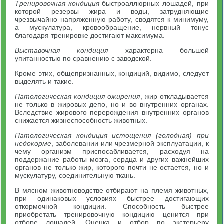
Тренировочная кондиция
быстроаллюрных лошадей, при
которой резервы жира и воды, затрудняющие
чрезвычайно напряженную работу, сводятся к минимуму,
а мускулатура, кровообращение, нервный тонус
благодаря тренировке достигают максимума.
Выставочная кондиция
характерна большей
упитанностью по сравнению с заводской.
Кроме этих, общепризнанных, кондиций, видимо, следует
выделять и такие.
Патологическая кондиция ожирения
, жир откладывается
не только в жировых депо, но и во внутренних органах.
Вследствие жирового перерождения внутренних органов
снижается жизнеспособность животных.
Патологическая кондиция истощения (голодная) при
недокорме
, заболевании или чрезмерной эксплуатации, к
чему организм приспосабливается, расходуя на
поддержание работы мозга, сердца и других важнейших
органов не только жир, которого почти не остается, но и
мускулатуру, соединительную ткань.
В мясном животноводстве отбирают на племя животных,
при одинаковых условиях быстрее достигающих
откормочной кондиции. Способность быстрее
приобретать тренировочную кондицию ценится при
отборе лошадей. Оценка и отбор по экстерьеру