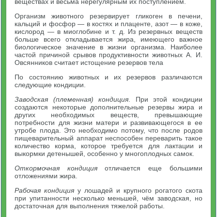
веществах и весьма нерегулярным их поступлением.
Организм животного резервирует гликоген в печени,
кальций и фосфор — в костях и плаценте, азот — в коже,
кислород — в миоглобине и т. д. Из резервных веществ
больше всего откладывается жира, имеющего важное
биологическое значение в жизни организма. Наиболее
частой причиной срывов продуктивности животных А. И.
Овсянников считает истощение резервов тела
По состоянию животных и их резервов различаются
следующие кондиции.
Заводская (племенная) кондиция
. При этой кондиции
создаются некоторые дополнительные резервы жира и
других необходимых веществ, превышающие
потребности для жизни матери и развивающегося в ее
утробе плода. Это необходимо потому, что после родов
пищеварительный аппарат неспособен переварить такое
количество корма, которое требуется для лактации и
выкормки детенышей, особенно у многоплодных самок.
Откормочная кондиция
отличается еще большими
отложениями жира.
Рабочая кондиция
у лошадей и крупного рогатого скота
при упитанности несколько меньшей, чём заводская, но
достаточная для выполнения тяжелой работы.