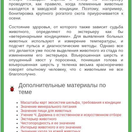
проводятся, как правило, когда племенные животные
находятся в заводской кондиции. Поэтому, например,
бонитировка крупного рогатого скота приурочивается к
осени.
Состояние здоровья, от которого также зависит судьба
животного, определяют по экстерьеру как бы
«ветеринарными кондициями». Для выявления больных
животных используют и измерение температуры, и
подсчет пульса и диагностические методы. Однако все
это делается уже после выделения животного из стада по
изменениям его экстерьера. Взъерошенная шерсть и
опущенный хвост у поросенка, поникшая голова и
взъерошенная шерсть у теленка весьма красноречиво
говорят опытному человеку, что с животными не все
благополучно.
Дополнительные материалы по
теме
Масштабы карт экосистем шельфа, требования к кондиции
Значение минерального питания
Значение пищи для животных
Учение Ч. Дарвина о естественном и искусственном отборе
Экстерьер животного
Чистопородность и ее значение
Интерьер животного и его значение
Значение ухода за кожей животных