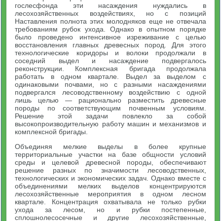
гослесфонда эти насаждения нуждались в
лесохозяйственных воздействиях, но с позиций
Наставления полнота этих молодняков еще не отвечала
требованиям рубок ухода. Однако в опытном порядке
было проведено интенсивное изреживание с целью
восстановления главных древесных пород. Для этого
технологические коридоры и волоки продолжали в
соседний выдел и насаждение подвергалось
реконструкции. Комплексная бригада продолжала
работать в одном квартале. Выдел за выделом с
одинаковыми почвами, но с разными насаждениями
подвергался лесоводственному воздействию с одной
лишь целью — рационально разместить древесные
породы по соответствующим почвенным условиям.
Решение этой задачи повлекло за собой
высокопроизводительную работу машин и механизмов и
комплексной бригады.
Объединяя мелкие выделы в более крупные
территориальные участки на базе общности условий
среды и целевой древесной породы, обеспечивают
решение разных по значимости лесоводственных,
технологических и экономических задач. Однако вместе с
объединениями мелких выделов концентрируются
лесохозяйственные мероприятия в одном лесном
квартале. Концентрация охватывала не только рубки
ухода за лесом, но и рубки постепенные,
сплошнолесосечные и другие лесохозяйственные,