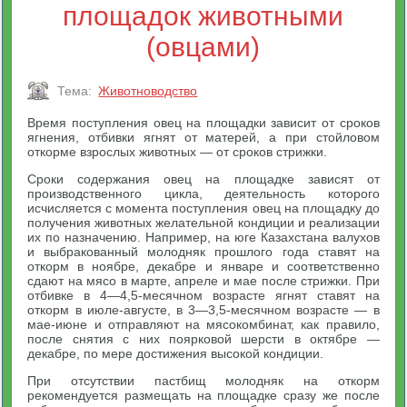
площадок животными
(овцами)
Тема:
Животноводство
Время поступления овец на площадки зависит от сроков
ягнения, отбивки ягнят от матерей, а при стойловом
откорме взрослых животных — от сроков стрижки.
Сроки содержания овец на площадке зависят от
производственного цикла, деятельность которого
исчисляется с момента поступления овец на площадку до
получения животных желательной кондиции и реализации
их по назначению. Например, на юге Казахстана валухов
и выбракованный молодняк прошлого года ставят на
откорм в ноябре, декабре и январе и соответственно
сдают на мясо в марте, апреле и мае после стрижки. При
отбивке в 4—4,5-месячном возрасте ягнят ставят на
откорм в июле-августе, в 3—3,5-месячном возрасте — в
мае-июне и отправляют на мясокомбинат, как правило,
после снятия с них поярковой шерсти в октябре —
декабре, по мере достижения высокой кондиции.
При отсутствии пастбищ молодняк на откорм
рекомендуется размещать на площадке сразу же после