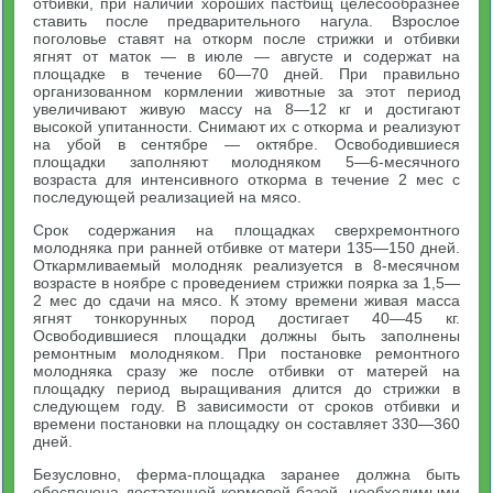
отбивки, при наличии хороших пастбищ целесообразнее
ставить после предварительного нагула. Взрослое
поголовье ставят на откорм после стрижки и отбивки
ягнят от маток — в июле — августе и содержат на
площадке в течение 60—70 дней. При правильно
организованном кормлении животные за этот период
увеличивают живую массу на 8—12 кг и достигают
высокой упитанности. Снимают их с откорма и реализуют
на убой в сентябре — октябре. Освободившиеся
площадки заполняют молодняком 5—6-месячного
возраста для интенсивного откорма в течение 2 мес с
последующей реализацией на мясо.
Срок содержания на площадках сверхремонтного
молодняка при ранней отбивке от матери 135—150 дней.
Откармливаемый молодняк реализуется в 8-месячном
возрасте в ноябре с проведением стрижки поярка за 1,5—
2 мес до сдачи на мясо. К этому времени живая масса
ягнят тонкорунных пород достигает 40—45 кг.
Освободившиеся площадки должны быть заполнены
ремонтным молодняком. При постановке ремонтного
молодняка сразу же после отбивки от матерей на
площадку период выращивания длится до стрижки в
следующем году. В зависимости от сроков отбивки и
времени постановки на площадку он составляет 330—360
дней.
Безусловно, ферма-площадка заранее должна быть
обеспечена достаточной кормовой базой, необходимыми