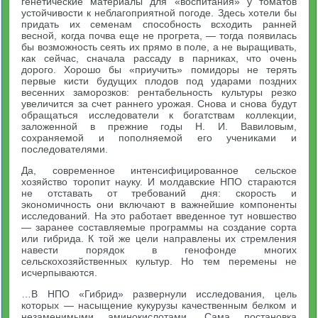
генетические материалы для «воспитания» у томатов
устойчивости к неблагоприятной погоде. Здесь хотели бы
придать их семенам способность всходить ранней
весной, когда почва еще не прогрета, — тогда появилась
бы возможность сеять их прямо в поле, а не выращивать,
как сейчас, сначала рассаду в парниках, что очень
дорого. Хорошо бы «приучить» помидоры не терять
первые кисти будущих плодов под ударами поздних
весенних заморозков: рентабельность культуры резко
увеличится за счет раннего урожая. Снова и снова будут
обращаться исследователи к богатствам коллекции,
заложенной в прежние годы Н. И. Вавиловым,
сохраняемой и пополняемой его учениками и
последователями.
Да, современное интенсифицированное сельское
хозяйство торопит науку. И молдавские НПО стараются
не отставать от требований дня: скорость и
экономичность они включают в важнейшие компоненты
исследований. На это работает введенное тут новшество
— заранее составляемые программы на создание сорта
или гибрида. К той же цели направлены их стремления
навести порядок в генофонде многих
сельскохозяйственных культур. Но тем перемены не
исчерпываются.
…В НПО «Гибрид» развернули исследования, цель
которых — насыщение кукурузы качественным белком и
незаменимыми аминокислотами. Сама постановка