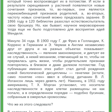
который точно воспроизводит их в потомстве. И если в
результате скрещивания у растений появляются новые
сочетания признаков, то, во-первых, они являются
перекомбинацией признаков родителей, а, во-вторых,
частоту новых сочетаний можно предсказать заранее. В
1866 году в 120 библиотек разослал естествоиспытатель
свою брошюру. Но, как бывает, научное мировоззрение
тогда еще не было подготовлено для восприятия идей
Менделя.
Минуло 34 года. В 1900 году Г. де Фриз в Голландии, К.
Корренс в Германии и Э. Чермак в Англии независимо
друг от друга и на разных объектах показывают:
наследственность — явление закономерное, и диктует ее
не случай, а некий механизм, отвечающий за то, чтобы не
прервалась цепь жизни, чтобы родительские признаки
повторялись в близком и даже далеком потомстве. Год
публикации именно этих работ стал датой рождения
новой биологической дисциплины — генетики (кстати,
само понятие «ген» ввел в обиход датчанин В. Л.
Иогансон лишь через девять лет). Наконец, в 1911 году
американец Т. X. Морган установил, что носители
наследственности в ядре клетки размещены не как
попало, а в определенном порядке — подобно бусинам,
собранным в ожерелья-хромосомы.
Что же из этого следовало?
В селекции (а ведь наша книга посвящена ей) веками