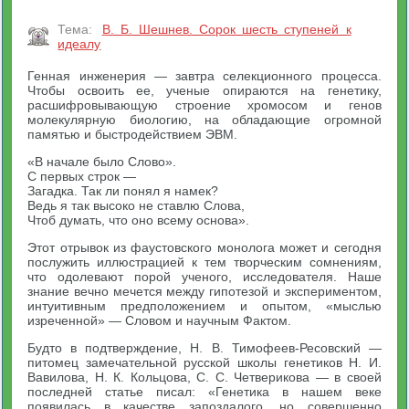
Тема:
В. Б. Шешнев. Сорок шесть ступеней к
идеалу
Генная инженерия — завтра селекционного процесса.
Чтобы освоить ее, ученые опираются на генетику,
расшифровывающую строение хромосом и генов
молекулярную биологию, на обладающие огромной
памятью и быстродействием ЭВМ.
«В начале было Слово».
С первых строк —
Загадка. Так ли понял я намек?
Ведь я так высоко не ставлю Слова,
Чтоб думать, что оно всему основа».
Этот отрывок из фаустовского монолога может и сегодня
послужить иллюстрацией к тем творческим сомнениям,
что одолевают порой ученого, исследователя. Наше
знание вечно мечется между гипотезой и экспериментом,
интуитивным предположением и опытом, «мыслью
изреченной» — Словом и научным Фактом.
Будто в подтверждение, Н. В. Тимофеев-Ресовский —
питомец замечательной русской школы генетиков Н. И.
Вавилова, Н. К. Кольцова, С. С. Четверикова — в своей
последней статье писал: «Генетика в нашем веке
появилась в качестве запоздалого, но совершенно