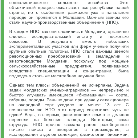
социалистического сельского хозяйства. Этот
объективный процесс охватывает все республики нашей
страны, но с особенным размахом уже в начальном
периоде он проявился в Молдавии. Важным звеном его
стали научно-производственные объединения (НПО).
В каждом НПО, как они сложились в Молдавии, органично
слились исследовательский институт и несколько
совхозов. В результате вместо небольших
экспериментальных участков или ферм ученые получили
крупные опытные полигоны. НПО стали важным звеном
революционных преобразований в земледелии и
животноводстве Молдавии, поскольку под мощные
сельскохозяйственные предприятия, появившиеся
вследствие специализации и концентрации, была
подведена столь же масштабная научная база.
Однако тем плюсы объединений не исчерпаны. Задача
задач молдавских ученых-аграрников — непрерывно и
быстро улучшать имеющиеся «биомашины» — сорта,
гибриды, породы. Раньше даже при удаче у селекционера
на очередной сорт уходило не менее 13 лет. С
появлением же НПО этот период сократился чуть не
вдвое! Ведь, во-первых, размножение семян с делянок
перевели на большие площади. Во-вторых, сама
структура НПО прочно связала ранее разобщенные
начало поиска и внедрение в производство, а
исследования отделов селекции, физиологии, биохимии,