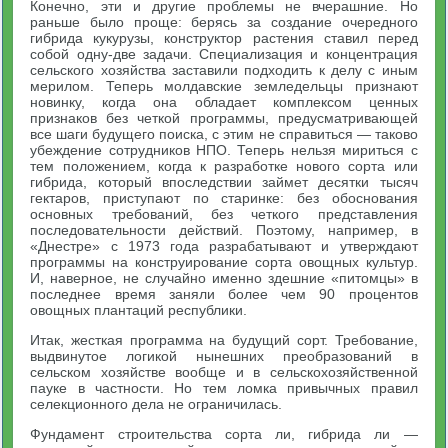
Конечно, эти и другие проблемы не вчерашние. Но
раньше было проще: берясь за создание очередного
гибрида кукурузы, конструктор растения ставил перед
собой одну-две задачи. Специализация и концентрация
сельского хозяйства заставили подходить к делу с иным
мерилом. Теперь молдавские земледельцы признают
новинку, когда она обладает комплексом ценных
признаков без четкой программы, предусматривающей
все шаги будущего поиска, с этим не справиться — таково
убеждение сотрудников НПО. Теперь нельзя мириться с
тем положением, когда к разработке нового сорта или
гибрида, который впоследствии займет десятки тысяч
гектаров, приступают по старинке: без обоснования
основных требований, без четкого представления
последовательности действий. Поэтому, например, в
«Днестре» с 1973 года разрабатывают и утверждают
программы на конструирование сорта овощных культур.
И, наверное, не случайно именно здешние «питомцы» в
последнее время заняли более чем 90 процентов
овощных плантаций республики.
Итак, жесткая программа на будущий сорт. Требование,
выдвинутое логикой нынешних преобразований в
сельском хозяйстве вообще и в сельскохозяйственной
пауке в частности. Но тем ломка привычных правил
селекционного дела не ограничилась.
Фундамент строительства сорта ли, гибрида ли —