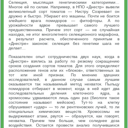
Селекция, мыслящая генетическими категориями…
Многое ей по силам. Например, в НПО «Днестр» вывели
великолепный сорт томатов — Нистру. Созревает он
дружно и быстро. Убирают его машины. Почти не боится
злейшего врага помидоров — фитофторы. А по
урожайности вдвое превышает самого лучшего
предшественника. Причем этот сорт — не случайная
находка, не итог многолетнего селекционного марафона,
а результат расчета, обеспеченного принятым в
«Днестре» законом: селекция без генетики шага не
делает…
Показателен опыт сотрудничества двух наук, когда в
«Днестре» взялись за работу по резкому сокращению
сроков создания сортов томатов. Для этого определяют
расположение генов или их «блоков», ответственных за
тот или иной признак. По мнению здешних
исследователей, в данном случае самым лучшим
оказывается так называемый метод нехваток. Пыльцу
помидоров отбирают в момент, когда в ней идет два
последовательных деления клеточного ядра, а
хромосомы удваиваются лишь один раз (биологи такое
состояние называют мейозом). Тут-то на клетку
обрушивают «удар» — то ли рентгеновских лучей, то ли
специальных химических веществ. Хромосомы не
выдерживают атаки, рвутся — образуется, как говорят,
нехватка. Причем тем больше, чем солиднее доза
воздействия. Остается провести анализ получившихся