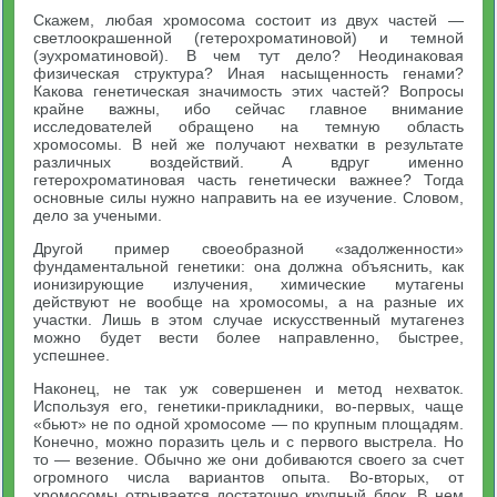
Скажем, любая хромосома состоит из двух частей —
светлоокрашенной (гетерохроматиновой) и темной
(эухроматиновой). В чем тут дело? Неодинаковая
физическая структура? Иная насыщенность генами?
Какова генетическая значимость этих частей? Вопросы
крайне важны, ибо сейчас главное внимание
исследователей обращено на темную область
хромосомы. В ней же получают нехватки в результате
различных воздействий. А вдруг именно
гетерохроматиновая часть генетически важнее? Тогда
основные силы нужно направить на ее изучение. Словом,
дело за учеными.
Другой пример своеобразной «задолженности»
фундаментальной генетики: она должна объяснить, как
ионизирующие излучения, химические мутагены
действуют не вообще на хромосомы, а на разные их
участки. Лишь в этом случае искусственный мутагенез
можно будет вести более направленно, быстрее,
успешнее.
Наконец, не так уж совершенен и метод нехваток.
Используя его, генетики-прикладники, во-первых, чаще
«бьют» не по одной хромосоме — по крупным площадям.
Конечно, можно поразить цель и с первого выстрела. Но
то — везение. Обычно же они добиваются своего за счет
огромного числа вариантов опыта. Во-вторых, от
хромосомы отрывается достаточно крупный блок. В нем