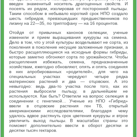
введен знаменитый носитель драгоценных свойств. И
посеять их рядом, изолировав от посторонней пыльцы.
Таким способом в небывало короткий срок НПО создало
шесть гибридов, превзошедших предшественников по
лизину на 22—35, по триптофану — на 16 процентов.
Отойдя от привычных канонов селекции, ученые
изменили и прием выращивания кукурузы на семена.
Дело в том, что у этой культуры возделывают не сорта, из
поколения в поколение несущие заложенные признаки, а
быстро расщепляющиеся на исходные формы гибриды,
которые заметно обгоняют сорта по урожайности. Чтобы
расщепления избежать, семена, предназначенные
хозяйствам, ежегодно обновляют, опять и опять соединяя
в них апробированных «родителей», для чего на
специальных участках чередуют четыре рядка
материнских растений и два — отцовских. А это
невыгодно: ведь два-то участка после того, как их
растения выбросили пыльцу, в дальнейшем не
используются. Как быть? Ответили на вопрос селекция в
соединении с генетикой… Ученые из НПО «Гибрид»
ввели в отцовские растения ген ТБ, открытый
американскими исследователями, благодаря чему
удалось вдвое растянуть срок цветения кукурузы и втрое
увеличить выход пыльцы. В масштабах страны это
поможет дополнительно ввести в оборот десятки и
десятки тысяч гектаров.