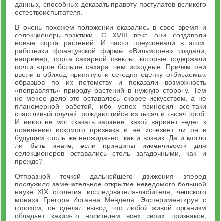
данных, способных доказать правоту постулатов великого
естествоиспытателя.
В очень похожем положении оказались в свое время и
селекционеры-практики. С XVIII века они создавали
новые сорта растений. И часто преуспевали в этом:
работники французской фирмы «Вильморен» создали,
например, сорта сахарной свеклы, которые содержали
почти втрое больше сахара, чем исходные. Причем они
ввели в обиход принятую и сегодня оценку отбираемых
образцов по их потомству и показали возможность
«поправлять» природу растений в нужную сторону. Тем
не менее дело это оставалось скорее искусством, а не
планомерной работой, ибо успех приносил все-таки
счастливый случай, рождающийся из тысяч и тысяч проб.
И никто не мог сказать заранее, какой вариант ведет к
появлению искомого признака и не исчезнет ли он в
будущем столь же неожиданно, как и возник. Да и могло
ли быть иначе, если принципы изменчивости для
селекционеров оставались столь загадочными, как и
прежде?
Отправной точкой дальнейшего движения вперед
послужило замечательное открытие неведомого большой
науке XIX столетия исследователя-любителя, чешского
монаха Грегора Иоганна Менделя. Экспериментируя с
горохом, он сделал вывод, что любой живой организм
обладает каким-то носителем всех своих признаков,