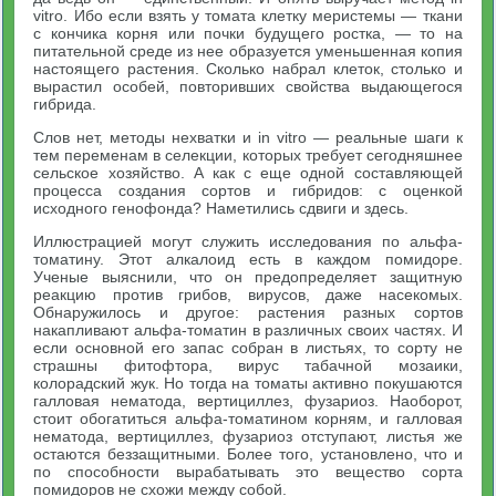
vitro. Ибо если взять у томата клетку меристемы — ткани
с кончика корня или почки будущего ростка, — то на
питательной среде из нее образуется уменьшенная копия
настоящего растения. Сколько набрал клеток, столько и
вырастил особей, повторивших свойства выдающегося
гибрида.
Слов нет, методы нехватки и in vitro — реальные шаги к
тем переменам в селекции, которых требует сегодняшнее
сельское хозяйство. А как с еще одной составляющей
процесса создания сортов и гибридов: с оценкой
исходного генофонда? Наметились сдвиги и здесь.
Иллюстрацией могут служить исследования по альфа-
томатину. Этот алкалоид есть в каждом помидоре.
Ученые выяснили, что он предопределяет защитную
реакцию против грибов, вирусов, даже насекомых.
Обнаружилось и другое: растения разных сортов
накапливают альфа-томатин в различных своих частях. И
если основной его запас собран в листьях, то сорту не
страшны фитофтора, вирус табачной мозаики,
колорадский жук. Но тогда на томаты активно покушаются
галловая нематода, вертициллез, фузариоз. Наоборот,
стоит обогатиться альфа-томатином корням, и галловая
нематода, вертициллез, фузариоз отступают, листья же
остаются беззащитными. Более того, установлено, что и
по способности вырабатывать это вещество сорта
помидоров не схожи между собой.