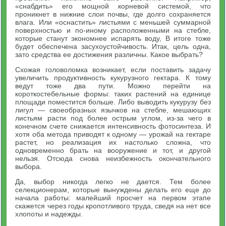
«снабдить» его мощной корневой системой, что
проникнет в нижние слои почвы, где долго сохраняется
влага. Или «оснастить» листьями с меньшей суммарной
поверхностью и по-иному расположенными на стебле,
которые станут экономнее испарять воду, В итоге тоже
будет обеспечена засухоустойчивость. Итак, цель одна,
зато средства ее достижения различны. Какое выбрать?
Схожая головоломка возникает, если поставить задачу
увеличить продуктивность кукурузного гектара. К тому
ведут тоже два пути. Можно перейти на
короткостебельные формы: таких растений на единице
площади поместится больше. Либо выводить кукурузу без
лигул — своеобразных язычков на стебле, мешающих
листьям расти под более острым углом, из-за чего в
конечном счете снижается интенсивность фотосинтеза. И
хотя оба метода приводят к одному — урожай на гектаре
растет, но реализация их настолько сложна, что
одновременно брать на вооружение и тот, и другой
нельзя. Отсюда снова неизбежность окончательного
выбора.
Да, выбор никогда легко не дается. Тем более
селекционерам, которые вынуждены делать его еще до
начала работы: малейший просчет на первом этапе
скажется через годы кропотливого труда, сведя на нет все
хлопоты и надежды.