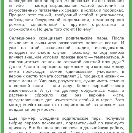
наследственного аппарата. А прерваться ей не позволяет
in vitro — метод выращивания частей растений на
искусственных питательных средах, в колбах и пробирках.
Процесс этот тонкий, требующий особой тщательности,
соблюдения безупречной стерильности, температурного
режима, сопряженный с другими строгостями и
сложностями. Но цель того стоит! Почему?
Селекционер скрещивает родительские пары. После
опыления в пыльниках развиваются половые клетки. И
уже на этой, изначальной стадии, исследователь
попадает во власть случая, поскольку на ход мейоза
влияют внешние условия, прежде всего — температура. А
как защититься от них на открытой опытной площадке?
Далее. Частота перекреста хромосом, при котором между
ними происходит обмен одинаковыми участками, в
верхних кистях томата составляет 21 процент, в нижних —
втрое меньше. Ученому, разумеется, лучше иметь семена
с верхней кисти — они дадут более широкий спектр
изменчивости. А тут на делянку обрушилась жара, и
растение сбросило как раз верхние кисти,
представляющие для изыскателя особый интерес. Зато
метод in vitro спасает от неприятностей: за стеклом все
поддается регулировке.
Еще пример. Соединив родительские пары, получили
гибрид первого поколения, поразительный по какому-то
признаку. Его бы поскорее вовлечь в дальнейшую работу,
да ведь он — единственный. И опять выручает метод in