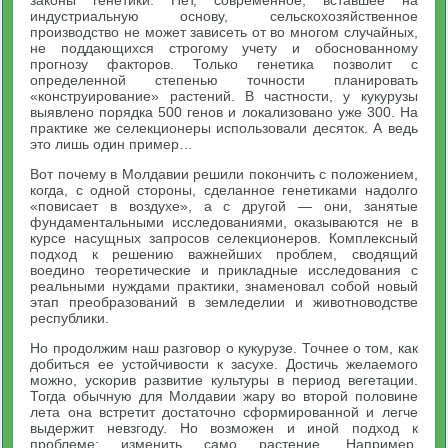
законы генетики. Нет, современное, вставшее на
индустриальную основу, сельскохозяйственное
производство не может зависеть от во многом случайных,
не поддающихся строгому учету и обоснованному
прогнозу факторов. Только генетика позволит с
определенной степенью точности планировать
«конструирование» растений. В частности, у кукурузы
выявлено порядка 500 генов и локализовано уже 300. На
практике же селекционеры использовали десяток. А ведь
это лишь один пример…
Вот почему в Молдавии решили покончить с положением,
когда, с одной стороны, сделанное генетиками надолго
«повисает в воздухе», а с другой — они, занятые
фундаментальными исследованиями, оказываются не в
курсе насущных запросов селекционеров. Комплексный
подход к решению важнейших проблем, сводящий
воедино теоретические и прикладные исследования с
реальными нуждами практики, знаменовал собой новый
этап преобразований в земледелии и животноводстве
республики.
Но продолжим наш разговор о кукурузе. Точнее о том, как
добиться ее устойчивости к засухе. Достичь желаемого
можно, ускорив развитие культуры в период вегетации.
Тогда обычную для Молдавии жару во второй половине
лета она встретит достаточно сформированной и легче
выдержит невзгоду. Но возможен и иной подход к
проблеме: изменить само растение. Например,