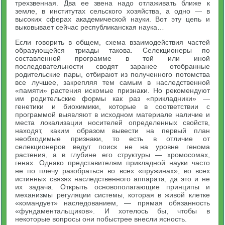
трехзвенная. Два ее звена надо отлаживать ближе к
земле, в институтах сельского хозяйства, а одно — в
высоких сферах академической науки. Вот эту цепь и
выковывает сейчас республиканская наука…
Если говорить в общем, схема взаимодействия частей
образующейся триады такова. Селекционеры по
составленной программе в той или иной
последовательности сводят заранее отобранные
родительские пары, отбирают из полученного потомства
все лучшее, закрепляя тем самым в наследственной
«памяти» растения искомые признаки. Но рекомендуют
им родительские формы как раз «прикладники» —
генетики и биохимики, которые в соответствии с
программой выявляют в исходном материале наличие и
места локализации носителей определенных свойств,
находят, каким образом вывести на первый план
необходимые признаки, то есть в отличие от
селекционеров ведут поиск не на уровне генома
растения, а в глубине его структуры — хромосомах,
генах. Однако представителям прикладной науки часто
не по плечу разобраться во всех «пружинах», во всех
истинных связях наследственного аппарата, да это и не
их задача. Открыть основополагающие принципы и
механизмы регуляции системы, которая в живой клетке
«командует» наследованием, — прямая обязанность
«фундаментальщиков». И хотелось бы, чтобы в
некоторые вопросы они побыстрее внесли ясность.