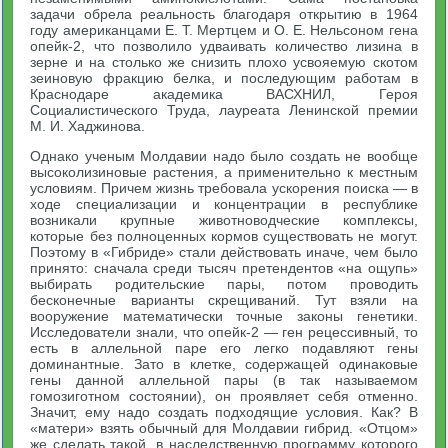
задачи обрела реальность благодаря открытию в 1964
году американцами Е. Т. Мертцем и О. Е. Нельсоном гена
опейк-2, что позволило удваивать количество лизина в
зерне и на столько же снизить плохо усвояемую скотом
зеиновую фракцию белка, и последующим работам в
Краснодаре академика ВАСХНИЛ, Героя
Социалистического Труда, лауреата Ленинской премии
М. И. Хаджинова.
Однако ученым Молдавии надо было создать не вообще
высоколизиновые растения, а применительно к местным
условиям. Причем жизнь требовала ускорения поиска — в
ходе специализации и концентрации в республике
возникали крупные животноводческие комплексы,
которые без полноценных кормов существовать не могут.
Поэтому в «Гибриде» стали действовать иначе, чем было
принято: сначала среди тысяч претендентов «на ощупь»
выбирать родительские пары, потом проводить
бесконечные варианты скрещиваний. Тут взяли на
вооружение математически точные законы генетики.
Исследователи знали, что опейк-2 — ген рецессивный, то
есть в аллельной паре его легко подавляют гены
доминантные. Зато в клетке, содержащей одинаковые
гены данной аллельной пары (в так называемом
гомозиготном состоянии), он проявляет себя отменно.
Значит, ему надо создать подходящие условия. Как? В
«матери» взять обычный для Молдавии гибрид. «Отцом»
же сделать такой, в наследственную программу которого