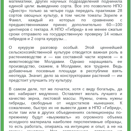
математики, других научных подразделений подчинила
единой цели: выведению сорта. Все это позволило НПО
«Днестр» только за четыре года передать практикам 28
сортов овощных культур, в том числе томаты Зориле и
Факел, каждый из которых по сравнению с
предшественниками принес дополнительно 60—100
центнеров с гектара. А НПО «Гибрид» в не менее сжатые
сроки отправило на государственную проверку 14 новых
гибридов и 2 сорта кукурузы…
О кукурузе разговор особый. Этой ценнейшей
сельскохозяйственной культуре отводится важная роль в
растениеводстве и — как составной части кормов — в
животноводстве Молдавии. Однако наращивать ее
производство, скажем, в Молдавии, все труднее. Ведь
добавочные посевные площади в республике взять
неоткуда. Значит, дело за конструкторами растений — им
предстоит улучшить эту культуру.
В самом деле, тот же початок, хотя с виду богатырь, да
вес набирает медленно. Оставляет желать лучшего и
качество зерна, листовой массы. Нужны, очень нужны
гибриды, свободные от недостатков нынешних. К
сожалению, быстро их не вывести даже в НПО «Гибрид»,
если там или в других объединениях селекционеры по-
прежнему будут «выуживать» из огромного объема
исходного материала наиболее перспективные образцы,
то есть работать, опираясь на интуицию и опыт, а не на