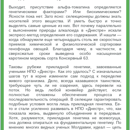
Выходит, присутствие альфа-томатина определяется
генетическими факторами? Или биохимическими?
Ясности пока нет. Зато ясно: селекционеры должны знать
носителей этого вещества. И уметь быстро и точно
выделять самые ценные из них. Вот почему параллельно
с выяснением природы алкалоида в «Днестре» искали
экспресс-метод определения его содержания. И нашли —
когда обнаружили еще четырнадцать столь же скоростных
приемов химической и физиологической сортировки
генофонда овощей. Благодаря чему, в частности, в
сверхсжатые сроки выведена особо насыщенная
каротином морковь сорта Консервный 63.
Таковы рубежи прикладной генетики, завоеванные
учеными НПО «Днестр». Как это удалось? С изначальных
шагов тут в корне изменили сам подход к переделке
живого организма. Дело, всегда казавшееся таинством,
требующее чуть ли не озарения, здесь перевели на
поток. Но ведь любой конвейер действует, если
полностью отлажены обеспечение процесса и
последовательность операций. В селекции гарантировать
подобные условия могла лишь прикладная генетика. Ее-
то и стали усиленно развивать в НПО «Днестр», что, как
показала жизнь, выдвинуло объединение в передовые.
Хотя, разумеется, прикладная генетика не всемогуща,
она должна опираться на фундаментальную генетику. По
мнению многих видных ученых Молдавии, идеал — цепь