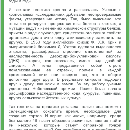
годы и годы…
И все-таки генетика крепла и развивалась. Ученые в
кропотливых исследованиях добывали неопровержимые
факты, утверждавшие истину. Так, было выяснено, что
гены контролируют процесс синтеза белков в клетках, а
мутации ведут к изменению химической структуры белков,
причем в ряде случаев для существенного сдвига свойств
организма достаточно одну аминокислоту заменить на
другую. В 1953 году английский физик Ф. Х.К. Крик и
американский биохимик Д. Уотсон сделали выдающееся
открытие, расшифровав строение ответственной за
наследственность дезоксирибонуклеиновой кислоты
(ДНК), которая, как оказалось, имеет вид двойной
спирали. А гены представляют собой строго
локализованные ее отрезки, причем в каждой
хромосомной нити они «сидят» так, что в общем
дополняют друг друга. В результате спирали подходят
друг к другу, как ключ и замок. За эту работу ученые
удостоены Нобелевской премии. Позже была начата
расшифровка наследственного кода кукурузы, пшеницы,
других сельскохозяйственных культур.
Так генетика на практике доказала: только она поможет
селекционерам сократить время, необходимое для
создания сортов. И верно: как иначе, например, среди
без малого 48 тысяч образцов различных пшениц найти
те несколько, которые станут отправной точкой
планируемого поиска? Как разобраться в многообразных