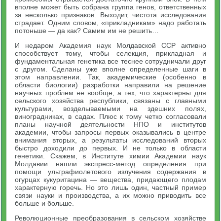
вполне может быть собрана группа генов, ответственных
за несколько признаков. Выходит, чистота исследования
страдает. Одним словом, «прикладникам» надо работать
потоньше — да как? Самим им не решить…
И недаром Академия наук Молдавской ССР активно
способствует тому, чтобы селекция, прикладная и
фундаментальная генетика все теснее сотрудничали друг
с другом. Сделаны уже вполне определенные шаги в
этом направлении. Так, академические (особенно в
области биологии) разработки направили на решение
научных проблем не вообще, а тех, что характерны для
сельского хозяйства республики, связаны с главными
культурами, возделываемыми на здешних полях,
виноградниках, в садах. Плюс к тому четко согласовали
планы научной деятельности НПО и институтов
академии, чтобы запросы первых оказывались в центре
внимания вторых, а результаты исследований вторых
быстро доходили до первых. И не только в области
генетики. Скажем, в Институте химии Академии наук
Молдавии нашли экспресс-метод определения при
помощи ультрафиолетового излучения содержания в
огурцах кукуритацина — вещества, придающего плодам
характерную горечь. Но это лишь один, частный пример
связи науки и производства, а их можно приводить все
больше и больше.
Революционные преобразования в сельском хозяйстве