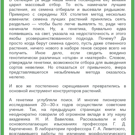
царил массовый отбор. То есть намечали лучшие
растения, их семена отбирали и высевали рядышком.
Примерно с середины XIX столетия метод несколько
изменили: семена лучших растений принялись сеять
раздельно — чтобы было легче выявлять то, ради чего
начинали поиск. Ну, а генетика, буквально едва
появившись на свет, указала на недостаточность и этого
якобы усовершенствованного подхода. Почему? Да
просто когда берут семена одного, пусть даже отменного
растения, ничего нового в наборе генов скорее всего не
получить. Иное дело, если сводить воедино
генотипически различных «отцов» и «матерей». Словом,
утверждали генетики, возможности отбора для выведения
сортов невелики. Но отказаться от привычного, вчера
представлявшегося незыблемым метода оказалось
нелегко.
И все же постепенно скрещивания превратились в
основной инструмент конструкторов растений.
А генетики углубляли поиск. И многие пионерские
исследования 20—30-х годов осуществили советские
ученые. Так, на предыдущих страницах книги мы
неоднократно говорили об огромном вкладе в эту науку
академика Н. И. Вавилова. Рассказывали и об
основополагающих изысканиях профессора Г. Д.
Карпеченко. В лаборатории профессора Г. А. Левитского,
возглавившего работы по изучению морфологического