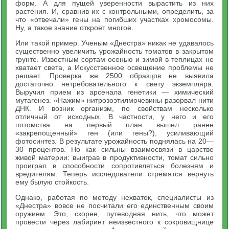
форм. А для пущей уверенности вырастить из них
растения. И, сравнив их с контрольными, определить, за
что «отвечали» гены на погибших участках хромосомы.
Ну, а такое знание откроет многое.
Или такой пример. Ученым «Днестра» никак не удавалось
существенно увеличить урожайность томатов в закрытом
грунте. Известным сортам осенью и зимой в теплицах не
хватает света, а Искусственное освещение проблемы не
решает. Проверка же 2500 образцов не выявила
достаточно нетребовательного к свету экземпляра.
Выручил прием из арсенала генетики — химический
мутагенез. «Нажим» нитрозоэтилмочевины разорвал нити
ДНК. И возник организм, по свойствам несколько
отличный от исходных. В частности, у него и его
потомства на первый план вышел ранее
«закрепощенный» ген (или гены?), усиливающий
фотосинтез. В результате урожайность поднялась на 20—
30 процентов. Но как сильны взаимосвязи в царстве
живой материи: выиграв в продуктивности, томат сильно
проиграл в способности сопротивляться болезням и
вредителям. Теперь исследователи стремятся вернуть
ему былую стойкость.
Однако, работая по методу нехваток, специалисты из
«Днестра» вовсе не посчитали его единственным своим
оружием. Это, скорее, путеводная нить, что может
провести через лабиринт неизвестного к сокровищнице