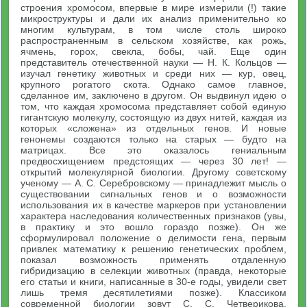
строения хромосом, впервые в мире измерили (!) такие
микроструктуры и дали их анализ применительно ко
многим культурам, в том числе столь широко
распространенным в сельском хозяйстве, как рожь,
ячмень, горох, свекла, бобы, чай. Еще один
представитель отечественной науки — Н. К. Кольцов —
изучал генетику животных и среди них — кур, овец,
крупного рогатого скота. Однако самое главное,
сделанное им, заключено в другом. Он выдвинул идею о
том, что каждая хромосома представляет собой единую
гигантскую молекулу, состоящую из двух нитей, каждая из
которых «сложена» из отдельных генов. И новые
генонемы создаются только на старых — будто на
матрицах. Все это оказалось гениальным
предвосхищением предстоящих — через 30 лет! —
открытий молекулярной биологии. Другому советскому
ученому — А. С. Серебровскому — принадлежит мысль о
существовании сигнальных генов и о возможности
использования их в качестве маркеров при установлении
характера наследования количественных признаков (увы,
в практику и это вошло гораздо позже). Он же
сформулировал положение о делимости гена, первым
привлек математику к решению генетических проблем,
показал возможность применять отдаленную
гибридизацию в селекции животных (правда, некоторые
его статьи и книги, написанные в 30-е годы, увидели свет
лишь тремя десятилетиями позже). Классиком
современной биологии зовут С. С. Четверикова,