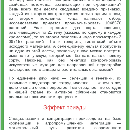
свойствах потомства, возникающих при скрещивании?
Ведь всего при десяти сводимых воедино признаках,
каждый из которых контролируется только одним геном,
во втором поколении, когда начинают отбор,
исследователю придется проанализировать 1048576
растений. Если скрестили два сорта пшеницы,
различающиеся по 21 гену (скажем, по одному в каждой
хромосоме), то во втором поколении надо просмотреть 2
097157 растений. Что и говорить, гигантский объем
исходного материала! А селекционеру нельзя пропустить
ни одно из этой массы, поскольку иначе можно потерять
именно тот уникум, который мог бы дать начало новому
сорту. Наконец, как без генетики контролировать
искусственные мутации для направленной перестройки
наследственного аппарата растительных организмов?
Но единение двух наук — селекции и генетики, их
взаимное плодотворное сотрудничество — конечно же,
дело очень и очень непростое. Тем отраднее, что сегодня
в нашей стране их активное сближение становится
реальным практическим процессом.
Эффект триады
Специализация и концентрация производства на базе
кооперации и агропромышленной интеграции —
магистральный путь развития современного