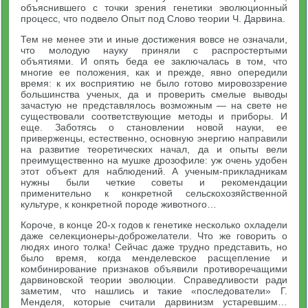
объяснившего с точки зрения генетики эволюционный
процесс, что подвело Опыт под Слово теории Ч. Дарвина.
Тем не менее эти и иные достижения вовсе не означали,
что молодую науку приняли с распростертыми
объятиями. И опять беда ее заключалась в том, что
многие ее положения, как и прежде, явно опередили
время: к их восприятию не было готово мировоззрение
большинства ученых, да и проверить смелые выводы
зачастую не представлялось возможным — на свете не
существовали соответствующие методы и приборы. И
еще. Заботясь о становлении новой науки, ее
приверженцы, естественно, основную энергию направили
на развитие теоретических начал, да и опыты вели
преимущественно на мушке дрозофиле: уж очень удобен
этот объект для наблюдений. А ученым-прикладникам
нужны были четкие советы и рекомендации
применительно к конкретной сельскохозяйственной
культуре, к конкретной породе животного…
Короче, в конце 20-х годов к генетике несколько охладели
даже селекционеры-доброжелатели. Что же говорить о
людях иного толка! Сейчас даже трудно представить, но
было время, когда менделевское расщепление и
комбинирование признаков объявили противоречащими
дарвиновской теории эволюции. Справедливости ради
заметим, что нашлись и такие «последователи» Г.
Менделя, которые считали дарвинизм устаревшим…