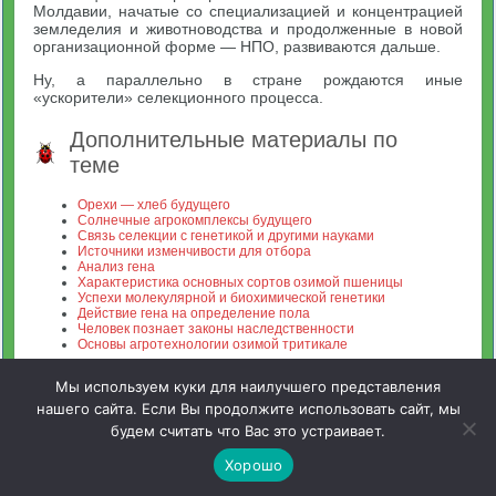
Молдавии, начатые со специализацией и концентрацией
земледелия и животноводства и продолженные в новой
организационной форме — НПО, развиваются дальше.
Ну, а параллельно в стране рождаются иные
«ускорители» селекционного процесса.
Дополнительные материалы по
теме
Орехи — хлеб будущего
Солнечные агрокомплексы будущего
Связь селекции с генетикой и другими науками
Источники изменчивости для отбора
Анализ гена
Характеристика основных сортов озимой пшеницы
Успехи молекулярной и биохимической генетики
Действие гена на определение пола
Человек познает законы наследственности
Основы агротехнологии озимой тритикале
Мы используем куки для наилучшего представления
нашего сайта. Если Вы продолжите использовать сайт, мы
будем считать что Вас это устраивает.
Зооинженерный факультет МСХА. Неофициальный сайт
Хорошо