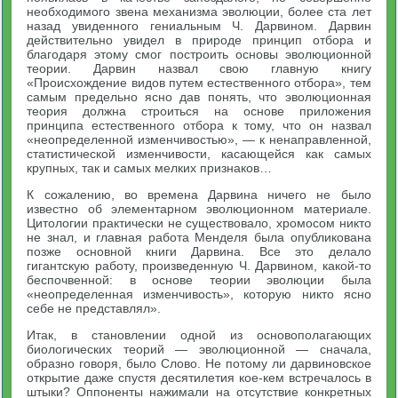
необходимого звена механизма эволюции, более ста лет
назад увиденного гениальным Ч. Дарвином. Дарвин
действительно увидел в природе принцип отбора и
благодаря этому смог построить основы эволюционной
теории. Дарвин назвал свою главную книгу
«Происхождение видов путем естественного отбора», тем
самым предельно ясно дав понять, что эволюционная
теория должна строиться на основе приложения
принципа естественного отбора к тому, что он назвал
«неопределенной изменчивостью», — к ненаправленной,
статистической изменчивости, касающейся как самых
крупных, так и самых мелких признаков…
К сожалению, во времена Дарвина ничего не было
известно об элементарном эволюционном материале.
Цитологии практически не существовало, хромосом никто
не знал, и главная работа Менделя была опубликована
позже основной книги Дарвина. Все это делало
гигантскую работу, произведенную Ч. Дарвином, какой-то
беспочвенной: в основе теории эволюции была
«неопределенная изменчивость», которую никто ясно
себе не представлял».
Итак, в становлении одной из основополагающих
биологических теорий — эволюционной — сначала,
образно говоря, было Слово. Не потому ли дарвиновское
открытие даже спустя десятилетия кое-кем встречалось в
штыки? Оппоненты нажимали на отсутствие конкретных