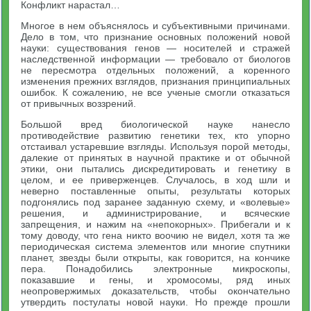
Конфликт нарастал…
Многое в нем объяснялось и субъективными причинами.
Дело в том, что признание основных положений новой
науки: существования генов — носителей и стражей
наследственной информации — требовало от биологов
не пересмотра отдельных положений, а коренного
изменения прежних взглядов, признания принципиальных
ошибок. К сожалению, не все ученые смогли отказаться
от привычных воззрений.
Большой вред биологической науке нанесло
противодействие развитию генетики тех, кто упорно
отстаивал устаревшие взгляды. Используя порой методы,
далекие от принятых в научной практике и от обычной
этики, они пытались дискредитировать и генетику в
целом, и ее приверженцев. Случалось, в ход шли и
неверно поставленные опыты, результаты которых
подгонялись под заранее заданную схему, и «волевые»
решения, и администрирование, и всяческие
запрещения, и нажим на «непокорных». Прибегали и к
тому доводу, что гена никто воочию не видел, хотя та же
периодическая система элементов или многие спутники
планет, звезды были открыты, как говорится, на кончике
пера. Понадобились электронные микроскопы,
показавшие и гены, и хромосомы, ряд иных
неопровержимых доказательств, чтобы окончательно
утвердить постулаты новой науки. Но прежде прошли