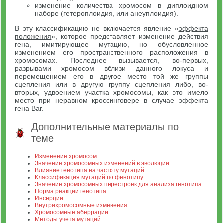
изменение количества хромосом в диплоидном
наборе (гетероплоидия, или анеуплоидия).
В эту классификацию не включается явление «
эффекта
положения
», которое представляет изменение действия
гена, имитирующее мутацию, но обусловленное
изменением его пространственного расположения в
хромосомах. Последнее вызывается, во-первых,
разрывами хромосом вблизи данного локуса и
перемещением его в другое место той же группы
сцепления или в другую группу сцепления либо, во-
вторых, удвоением участка хромосомы, как это имело
место при неравном кроссинговере в случае эффекта
гена Bar.
Дополнительные материалы по
теме
Изменение хромосом
Значение хромосомных изменений в эволюции
Влияние генотипа на частоту мутаций
Классификация мутаций по фенотипу
Значение хромосомных перестроек для анализа генотипа
Норма реакции генотипа
Инсерции
Внутрихромосомные изменения
Хромосомные аберрации
Методы учета мутаций