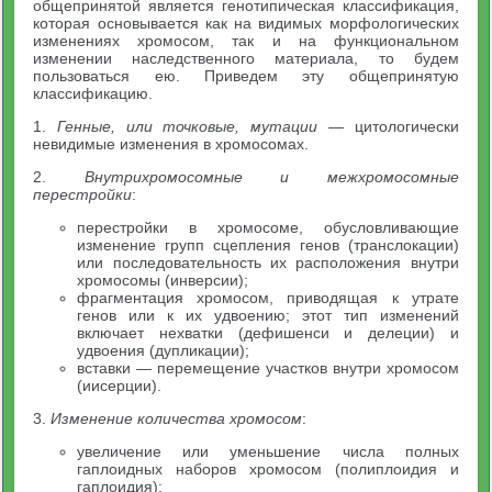
общепринятой является генотипическая классификация,
которая основывается как на видимых морфологических
изменениях хромосом, так и на функциональном
изменении наследственного материала, то будем
пользоваться ею. Приведем эту общепринятую
классификацию.
1.
Генные, или точковые, мутации
— цитологически
невидимые изменения в хромосомах.
2.
Внутрихромосомные и межхромосомные
перестройки
:
перестройки в хромосоме, обусловливающие
изменение групп сцепления генов (транслокации)
или последовательность их расположения внутри
хромосомы (инверсии);
фрагментация хромосом, приводящая к утрате
генов или к их удвоению; этот тип изменений
включает нехватки (дефишенси и делеции) и
удвоения (дупликации);
вставки — перемещение участков внутри хромосом
(иисерции).
3.
Изменение количества хромосом
:
увеличение или уменьшение числа полных
гаплоидных наборов хромосом (полиплоидия и
гаплоидия);