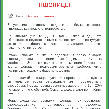
пшеницы
Тема:
Озимая пшеница
В условиях орошения содержание белка в зерне
пшеницы, как правило, понижается.
По мнению ученых (Д. Н. Прянишников и др.), это
объясняется недостаточным количеством в почве гумуса,
азота и фосфора, а также подавлением процесса
накопления нитратов.
Чтобы избежать снижения содержания белка в зерне
пшеницы при орошении, необходимо применять
удобрения. Эффективный прием повышения белковости
зерна пшеницы — подкормки азотными удобрениями с
поливными водами в фазе колошения.
Посев озимой пшеницы в условиях орошения проводят в
оптимальные сроки узкорядным или перекрестным
способами. Норма посева семян повышается на 15—20%
по сравнению с обычной. Семена заделывают на глубину
6—8 см.
Меры ухода за посевами пшеницы при орошении:
снегозадержание, ранневесенняя подкормка,
боронование и борьба с сорняками. При бороновании